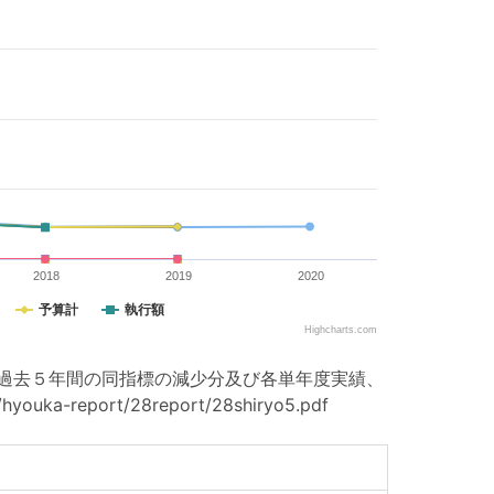
2018
2019
2020
予算計
執行額
Highcharts.com
拠 過去５年間の同指標の減少分及び各単年度実績、
-report/28report/28shiryo5.pdf