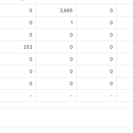
0
3,685
0
0
1
0
0
0
0
253
0
0
0
0
0
0
0
0
0
0
0
-
-
-