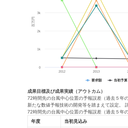
3k
百万円
2k
1k
0
2012
2013
要求額
当初予算
成果目標
及び
成果実績
（アウトカム）
72時間先の台風中心位置の予報誤差（過去５年の
新たな数値予報技術の開発等を踏まえて設定。 詳細は以下URL参照 h
72時間先の台風中心位置の予報誤差（過去５年
年度
当初見込み