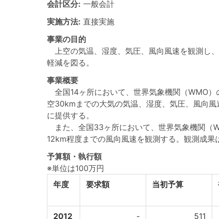
会計区分:
一般会計
実施方法:
直接実施
事業の目的
上空の気温、湿度、気圧、風向風速を観測し、
軽減を図る。
事業概要
全国14ヶ所において、世界気象機関（WMO）
空30kmまでの大気の気温、湿度、気圧、風向
に提供する。
また、全国33ヶ所において、世界気象機関（W
12km程度までの風向風速を観測する。観測成
予算額・執行額
※単位は100万円
年度
要求額
当初予算
2012
-
511