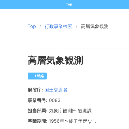
Top
Top
行政事業検索
高層気象観測
高層気象観測
ＩＴ戦略
府省庁:
国土交通省
事業番号:
0083
担当部局:
気象庁観測部
観測課
事業期間:
1956年
〜
終了予定なし