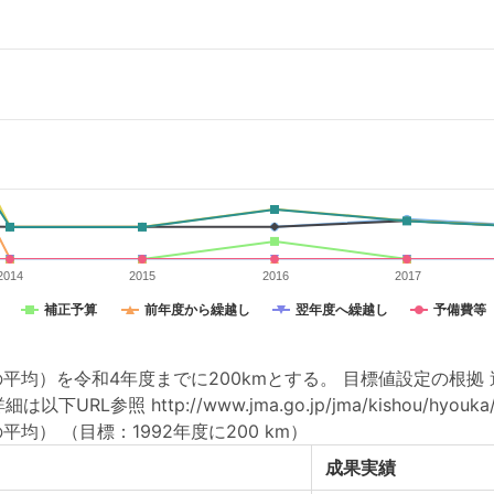
2014
2015
2016
2017
補正予算
前年度から繰越し
翌年度へ繰越し
予備費等
平均）を令和4年度までに200kmとする。 目標値設定の根
ttp://www.jma.go.jp/jma/kishou/hyouka/hyouka
の平均）
（目標：1992年度に200 km）
成果実績