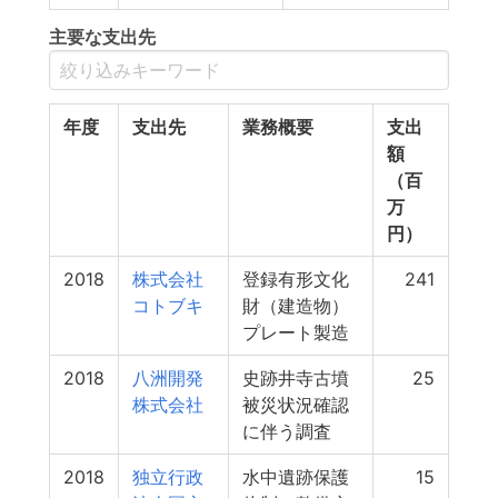
主要な支出先
年度
支出先
業務概要
支出
額
（百
万
円）
2018
株式会社
登録有形文化
241
コトブキ
財（建造物）
プレート製造
2018
八洲開発
史跡井寺古墳
25
株式会社
被災状況確認
に伴う調査
2018
独立行政
水中遺跡保護
15