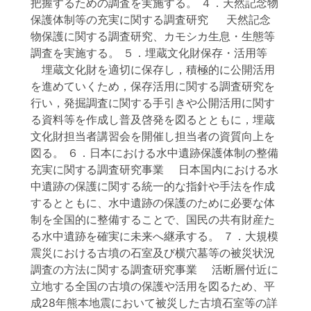
把握するための調査を実施する。 ４．天然記念物
保護体制等の充実に関する調査研究 天然記念
物保護に関する調査研究、カモシカ生息・生態等
調査を実施する。 ５．埋蔵文化財保存・活用等
埋蔵文化財を適切に保存し，積極的に公開活用
を進めていくため，保存活用に関する調査研究を
行い，発掘調査に関する手引きや公開活用に関す
る資料等を作成し普及啓発を図るとともに，埋蔵
文化財担当者講習会を開催し担当者の資質向上を
図る。 ６．日本における水中遺跡保護体制の整備
充実に関する調査研究事業 日本国内における水
中遺跡の保護に関する統一的な指針や手法を作成
するとともに、水中遺跡の保護のために必要な体
制を全国的に整備することで、国民の共有財産た
る水中遺跡を確実に未来へ継承する。 ７．大規模
震災における古墳の石室及び横穴墓等の被災状況
調査の方法に関する調査研究事業 活断層付近に
立地する全国の古墳の保護や活用を図るため、平
成28年熊本地震において被災した古墳石室等の詳