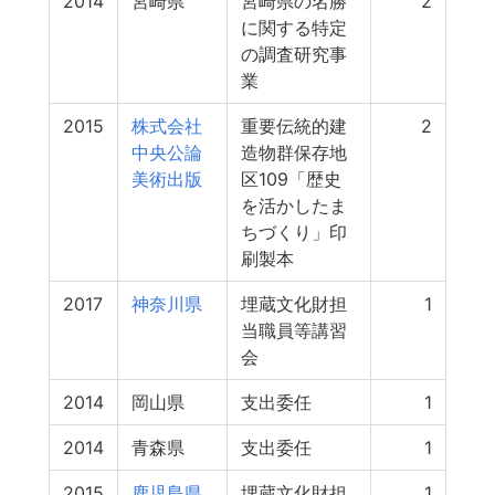
2014
宮崎県
宮崎県の名勝
2
に関する特定
の調査研究事
業
2015
株式会社
重要伝統的建
2
中央公論
造物群保存地
美術出版
区109「歴史
を活かしたま
ちづくり」印
刷製本
2017
神奈川県
埋蔵文化財担
1
当職員等講習
会
2014
岡山県
支出委任
1
2014
青森県
支出委任
1
2015
鹿児島県
埋蔵文化財担
1