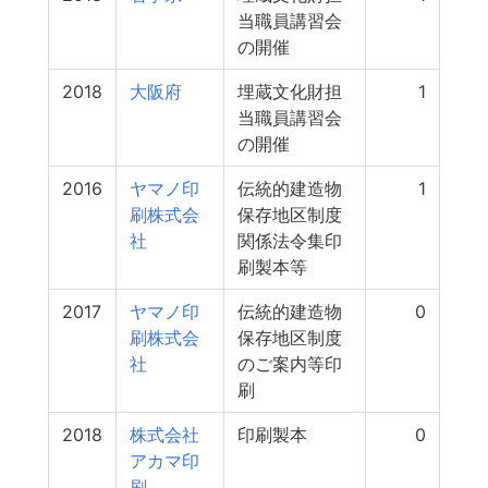
当職員講習会
の開催
2018
大阪府
埋蔵文化財担
1
当職員講習会
の開催
2016
ヤマノ印
伝統的建造物
1
刷株式会
保存地区制度
社
関係法令集印
刷製本等
2017
ヤマノ印
伝統的建造物
0
刷株式会
保存地区制度
社
のご案内等印
刷
2018
株式会社
印刷製本
0
アカマ印
刷