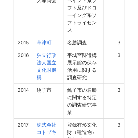
大塚商会
ペイント系ソ
フト及びドロ
ーイング系ソ
フトライセン
ス
2015
草津町
名勝調査
3
2016
独立行政
平城宮跡遺構
3
法人国立
展示館の保存
文化財機
活用に関する
構
調査研究
2014
銚子市
銚子市の名勝
3
に関する特定
の調査研究事
業
2017
株式会社
登録有形文化
3
コトブキ
財（建造物）