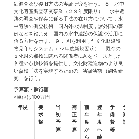
細調査及び復旧方法の実証研究を行う。 ８．水中
文化遺産調査研究事業（２９年度限り） 水中遺
跡の調査や保存に係る手法の在り方について，水
中遺跡の調査技術，国内外の法制度，諸外国の事
例などを踏まえ，国内の水中遺跡の保護や活用に
係る方針を示す。 ９． AIを利用した文化財建造
物見守りシステム（32年度新規要求） 既存の
文化財の点検に関わる関係者にAIをベースとした
各種の点検技術を提供し、文化財建造物のより良
い点検手法を実現するための、実証実験（調査研
究）を行う。
予算額・執行額
※単位は100万円
年度
要
当
補
前
翌
予
予
求
初
正
年
年
備
算
額
予
予
度
度
費
計
算
算
か
へ
等
ら
繰