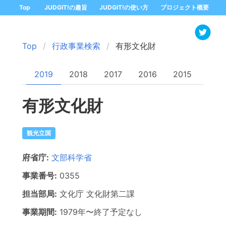
Top
JUDGIT!の趣旨
JUDGIT!の使い方
プロジェクト概要
Top
行政事業検索
有形文化財
2019
2018
2017
2016
2015
有形文化財
観光立国
府省庁:
文部科学省
事業番号:
0355
担当部局:
文化庁
文化財第二課
事業期間:
1979年
〜
終了予定なし