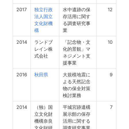
2017
独立行政
水中遺跡の保
12
法人国立
存活用に関す
文化財機
る調査研究事
構
業
2014
ランドブ
「記念物・文
10
レイン株
化的景観」マ
式会社
ネジメント支
援事業
2016
秋田県
大規模地震に
9
よる天然記念
物の保全対策
検討業務
2014
（独）国
平城宮跡遺構
7
立文化財
展示館の保存
機構奈良
活用に関する
文化財研
調査研究事業