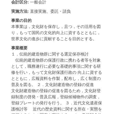
会計区分:
一般会計
実施方法:
直接実施、委託・請負
事業の目的
本事業は，文化財を保存し，且つ，その活用を図
り，もって国民の文化的向上に資するとともに，
世界文化の進歩に貢献することを目的とする。
事業概要
１．伝統的建造物群に関する選定保存検討
伝統的建造物群の保護行政に携わる者等を対象
として，職務遂行に必要な基礎的事項に関する研
修を行い，もって文化財保護行政の 向上に資する
とともに，広報資料を作製，配布し，広く制度の
普及を図る。 ２．文化財建造物の登録の促進
文化財建造物の登録の促進を図るため，文化財登
録制度の啓発・普及広報，登録候補物件の調査，
登録プレートの発行を行う。 ３．近代文化遺産保
護検討等 近代の歴史資料に関する所在・実態を