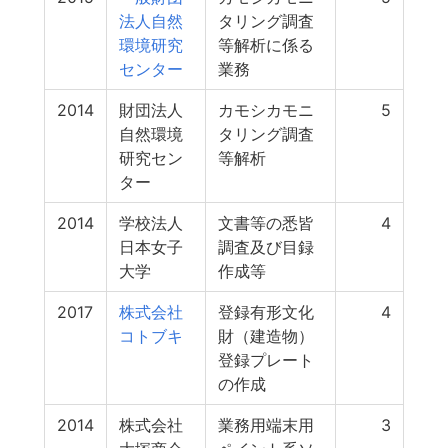
法人自然
タリング調査
環境研究
等解析に係る
センター
業務
2014
財団法人
カモシカモニ
5
自然環境
タリング調査
研究セン
等解析
ター
2014
学校法人
文書等の悉皆
4
日本女子
調査及び目録
大学
作成等
2017
株式会社
登録有形文化
4
コトブキ
財（建造物）
登録プレート
の作成
2014
株式会社
業務用端末用
3