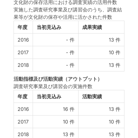
文化財の保存活用における調査実績の活用件数
実施した調査研究事業及び講習会のうち、調査結
果等が文化財の保存や活用に活かされた件数
年度
当初見込み
成果実績
2016
-
件
13
件
2017
-
件
10
件
2018
-
件
13
件
活動指標
及び
活動実績
（アウトプット）
調査研究事業及び講習会の実施件数
年度
当初見込み
活動実績
2016
16
件
13
件
2017
10
件
10
件
2018
13
件
13
件