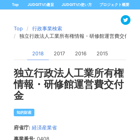
Top
JUDGIT!の趣旨
JUDGIT!の使い方
プロジェクト概要
Top
行政事業検索
独立行政法人工業所有権情報・研修館運営費交付金
2018
2017
2016
2015
独立行政法人工業所有権
情報・研修館運営費交付
金
知的財産
府省庁:
経済産業省
事業番号:
0408