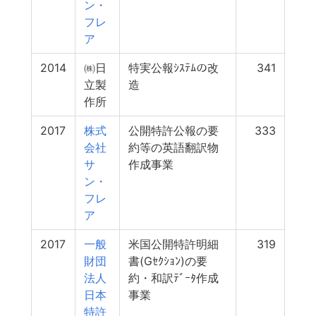
ン・
フレ
ア
2014
㈱日
特実公報ｼｽﾃﾑの改
341
立製
造
作所
2017
株式
公開特許公報の要
333
会社
約等の英語翻訳物
サ
作成事業
ン・
フレ
ア
2017
一般
米国公開特許明細
319
財団
書(Gｾｸｼｮﾝ)の要
法人
約・和訳ﾃﾞｰﾀ作成
日本
事業
特許