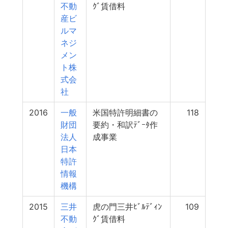
不動
ｸﾞ賃借料
産ビ
ルマ
ネジ
メン
ト株
式会
社
2016
一般
米国特許明細書の
118
財団
要約・和訳ﾃﾞｰﾀ作
法人
成事業
日本
特許
情報
機構
2015
三井
虎の門三井ﾋﾞﾙﾃﾞｨﾝ
109
不動
ｸﾞ賃借料