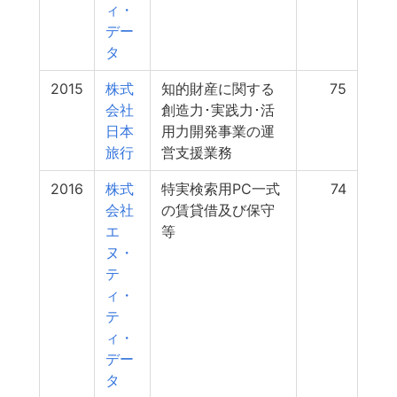
ィ・
デー
タ
2015
株式
知的財産に関する
75
会社
創造力･実践力･活
日本
用力開発事業の運
旅行
営支援業務
2016
株式
特実検索用PC一式
74
会社
の賃貸借及び保守
エ
等
ヌ・
テ
ィ・
テ
ィ・
デー
タ