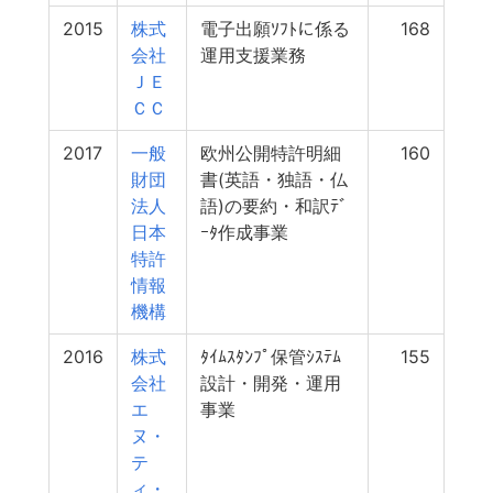
2015
株式
電子出願ｿﾌﾄに係る
168
会社
運用支援業務
ＪＥ
ＣＣ
2017
一般
欧州公開特許明細
160
財団
書(英語・独語・仏
法人
語)の要約・和訳ﾃﾞ
日本
ｰﾀ作成事業
特許
情報
機構
2016
株式
ﾀｲﾑｽﾀﾝﾌﾟ保管ｼｽﾃﾑ
155
会社
設計・開発・運用
エ
事業
ヌ・
テ
ィ・