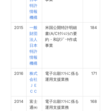
特許
情報
機構
2015
一般
米国公開特許明細
184
財団
書(A/Cｾｸｼｮﾝ)の要
法人
約・和訳ﾃﾞｰﾀ作成
日本
事業
特許
情報
機構
2016
株式
電子出願ｿﾌﾄに係る
171
会社
運用支援業務
ＪＥ
ＣＣ
2014
富士
電子出願ｿﾌﾄに係る
168
通㈱
運用支援業務