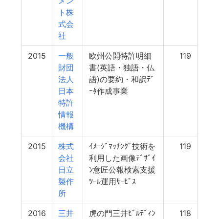
メン
ト株
式会
社
2015
一般
欧州公開特許明細
119
財団
書(英語・独語・仏
法人
語)の要約・和訳ﾃﾞ
日本
ｰﾀ作成事業
特許
情報
機構
2015
株式
ｲﾒｰｼﾞﾏｯﾁﾝｸﾞ技術を
119
会社
利用した画像ﾃﾞｻﾞｲ
日立
ﾝ意匠公報検索支援
製作
ﾂｰﾙ運用ｻｰﾋﾞｽ
所
2016
三井
虎の門三井ﾋﾞﾙﾃﾞｨﾝ
118