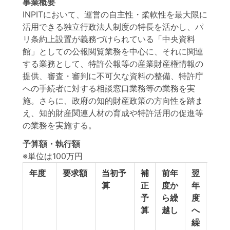
事業概要
INPITにおいて、運営の自主性・柔軟性を最大限に
活用できる独立行政法人制度の特長を活かし、パ
リ条約上設置が義務づけられている「中央資料
館」としての公報閲覧業務を中心に、それに関連
する業務として、特許公報等の産業財産権情報の
提供、審査・審判に不可欠な資料の整備、特許庁
への手続者に対する相談窓口業務等の業務を実
施。さらに、政府の知的財産政策の方向性を踏ま
え、知的財産関連人材の育成や特許活用の促進等
の業務を実施する。
予算額・執行額
※単位は100万円
年度
要求額
当初予
補
前年
翌
予
算
正
度か
年
備
予
ら繰
度
費
算
越し
へ
等
繰