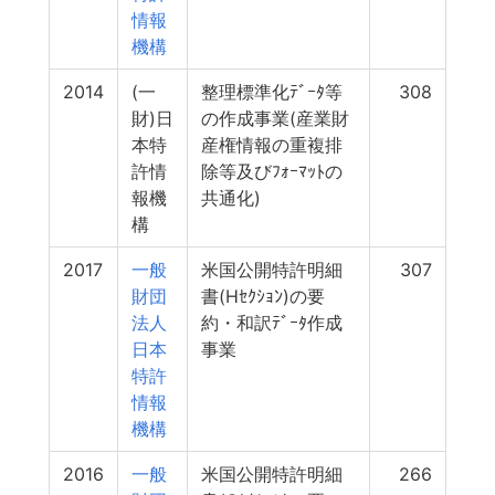
情報
機構
2014
(一
整理標準化ﾃﾞｰﾀ等
308
財)日
の作成事業(産業財
本特
産権情報の重複排
許情
除等及びﾌｫｰﾏｯﾄの
報機
共通化)
構
2017
一般
米国公開特許明細
307
財団
書(Hｾｸｼｮﾝ)の要
法人
約・和訳ﾃﾞｰﾀ作成
日本
事業
特許
情報
機構
2016
一般
米国公開特許明細
266