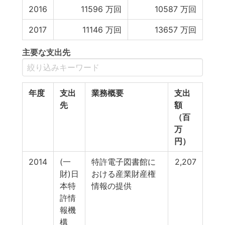
2016
11596
万回
10587
万回
2017
11146
万回
13657
万回
主要な支出先
年度
支出
業務概要
支出
先
額
（百
万
円）
2014
(一
特許電子図書館に
2,207
財)日
おける産業財産権
本特
情報の提供
許情
報機
構