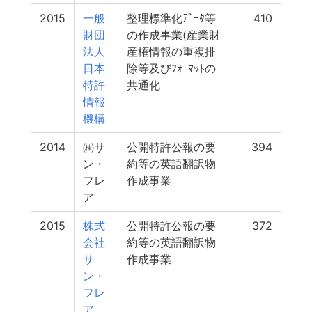
2015
一般
整理標準化ﾃﾞｰﾀ等
410
財団
の作成事業(産業財
法人
産権情報の重複排
日本
除等及びﾌｫｰﾏｯﾄの
特許
共通化
情報
機構
2014
㈱サ
公開特許公報の要
394
ン・
約等の英語翻訳物
フレ
作成事業
ア
2015
株式
公開特許公報の要
372
会社
約等の英語翻訳物
サ
作成事業
ン・
フレ
ア