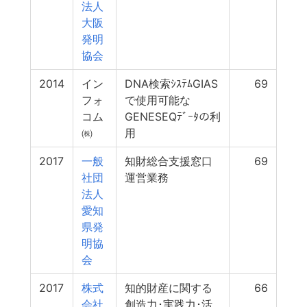
法人
大阪
発明
協会
2014
イン
DNA検索ｼｽﾃﾑGIAS
69
フォ
で使用可能な
コム
GENESEQﾃﾞｰﾀの利
㈱
用
2017
一般
知財総合支援窓口
69
社団
運営業務
法人
愛知
県発
明協
会
2017
株式
知的財産に関する
66
会社
創造力･実践力･活