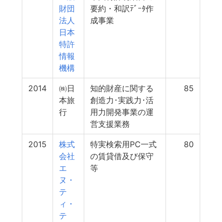
財団
要約・和訳ﾃﾞｰﾀ作
法人
成事業
日本
特許
情報
機構
2014
㈱日
知的財産に関する
85
本旅
創造力･実践力･活
行
用力開発事業の運
営支援業務
2015
株式
特実検索用PC一式
80
会社
の賃貸借及び保守
エ
等
ヌ・
テ
ィ・
テ