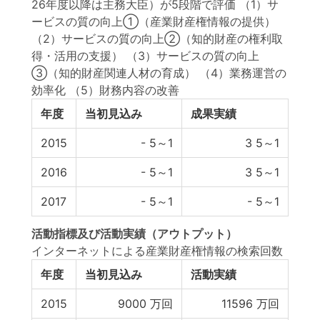
26年度以降は主務大臣）が5段階で評価 （1）サ
ービスの質の向上①（産業財産権情報の提供）
（2）サービスの質の向上②（知的財産の権利取
得・活用の支援） （3）サービスの質の向上
③（知的財産関連人材の育成） （4）業務運営の
効率化 （5）財務内容の改善
年度
当初見込み
成果実績
2015
-
5～1
3
5～1
2016
-
5～1
3
5～1
2017
-
5～1
-
5～1
活動指標
及び
活動実績
（アウトプット）
インターネットによる産業財産権情報の検索回数
年度
当初見込み
活動実績
2015
9000
万回
11596
万回