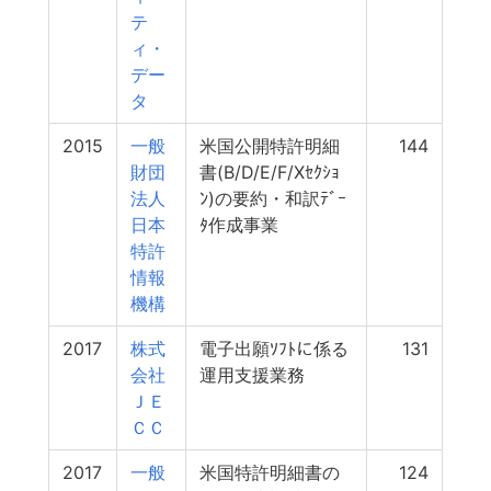
テ
ィ・
デー
タ
2015
一般
米国公開特許明細
144
財団
書(B/D/E/F/Xｾｸｼｮ
法人
ﾝ)の要約・和訳ﾃﾞｰ
日本
ﾀ作成事業
特許
情報
機構
2017
株式
電子出願ｿﾌﾄに係る
131
会社
運用支援業務
ＪＥ
ＣＣ
2017
一般
米国特許明細書の
124