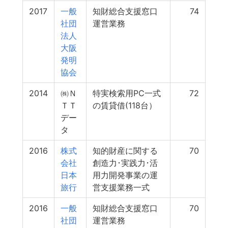
2017
一般
知財総合支援窓口
74
社団
運営業務
法人
大阪
発明
協会
2014
㈱Ｎ
特実検索用PC一式
72
ＴＴ
の賃貸借(118台）
デー
タ
2016
株式
知的財産に関する
70
会社
創造力･実践力･活
日本
用力開発事業の運
旅行
営支援業務一式
2016
一般
知財総合支援窓口
70
社団
運営業務