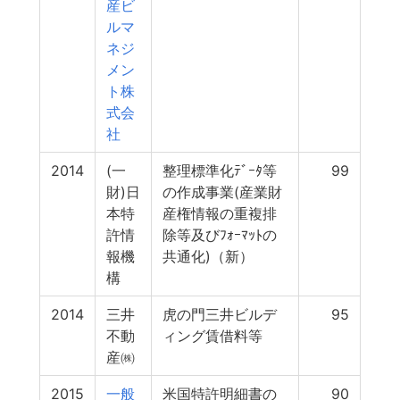
産ビ
ルマ
ネジ
メン
ト株
式会
社
2014
(一
整理標準化ﾃﾞｰﾀ等
99
財)日
の作成事業(産業財
本特
産権情報の重複排
許情
除等及びﾌｫｰﾏｯﾄの
報機
共通化)（新）
構
2014
三井
虎の門三井ビルデ
95
不動
ィング賃借料等
産㈱
2015
一般
米国特許明細書の
90