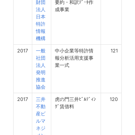
財団
要約・和訳ﾃﾞｰﾀ作
法人
成事業
日本
特許
情報
機構
2017
一般
中小企業等特許情
121
社団
報分析活用支援事
法人
業一式
発明
推進
協会
2017
三井
虎の門三井ﾋﾞﾙﾃﾞｨﾝ
120
不動
ｸﾞ賃借料
産ビ
ルマ
ネジ