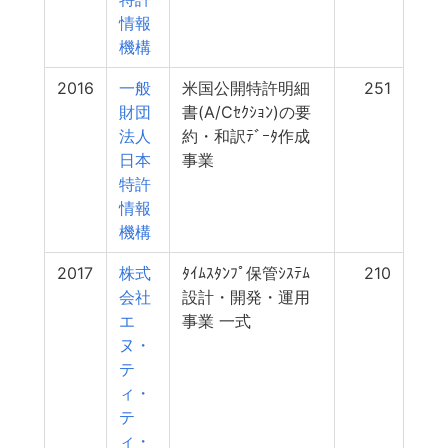
情報
機構
2016
一般
米国公開特許明細
251
財団
書(A/Cｾｸｼｮﾝ)の要
法人
約・和訳ﾃﾞｰﾀ作成
日本
事業
特許
情報
機構
2017
株式
ﾀｲﾑｽﾀﾝﾌﾟ保管ｼｽﾃﾑ
210
会社
設計・開発・運用
エ
事業 一式
ヌ・
テ
ィ・
テ
ィ・