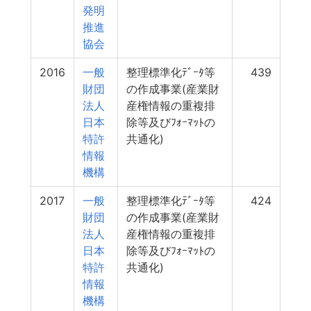
発明
推進
協会
2016
一般
整理標準化ﾃﾞｰﾀ等
439
財団
の作成事業(産業財
法人
産権情報の重複排
日本
除等及びﾌｫｰﾏｯﾄの
特許
共通化)
情報
機構
2017
一般
整理標準化ﾃﾞｰﾀ等
424
財団
の作成事業(産業財
法人
産権情報の重複排
日本
除等及びﾌｫｰﾏｯﾄの
特許
共通化)
情報
機構