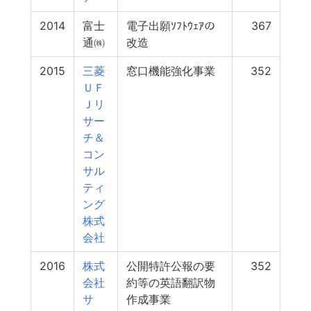
2014
富士
電子出願ｿﾌﾄｳｪｱの
367
通㈱
改造
2015
三菱
窓口機能強化事業
352
ＵＦ
Ｊリ
サー
チ＆
コン
サル
ティ
ング
株式
会社
2016
株式
公開特許公報の要
352
会社
約等の英語翻訳物
サ
作成事業