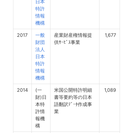
日本
特許
情報
機構
2017
一般
産業財産権情報提
1,677
財団
供ｻｰﾋﾞｽ事業
法人
日本
特許
情報
機構
2014
(一
米国公開特許明細
1,089
財)日
書等要約等の日本
本特
語翻訳ﾃﾞｰﾀ作成事
許情
業
報機
構