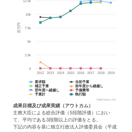
12.5k
10k
百万円
7.5k
5k
2.5k
0
2012
2013
2014
2015
2016
2017
2018
2019
要求額
当初予算
補正予算
前年度から繰越し
翌年度へ繰越し
予備費等
予算計
執行額
Highcharts.com
成果目標
及び
成果実績
（アウトカム）
主務大臣による総合評価（5段階評価）におい
て、平均である3段階以上の評価をとる。
下記の内容を基に独立行政法人評価委員会（平成