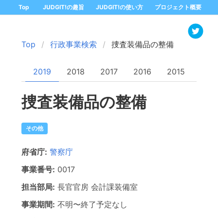
Top
JUDGIT!の趣旨
JUDGIT!の使い方
プロジェクト概要
Top
行政事業検索
捜査装備品の整備
2019
2018
2017
2016
2015
捜査装備品の整備
その他
府省庁:
警察庁
事業番号:
0017
担当部局:
長官官房
会計課装備室
事業期間:
不明
〜
終了予定なし