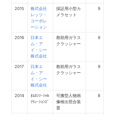
2015
株式会社
採証用小型カ
9
レッツ・
メラセット
コーポレ
ーション
2016
日本エ
救助用ガラス
9
ム・ア
クラッシャー
イ・シー
株式会社
2017
日本エ
救助用ガラス
9
ム・ア
クラッシャー
イ・シー
株式会社
2014
ｵﾑﾛﾝｿｰｼｬﾙ
可搬型人物画
8
ｿﾘｭｰｼｮﾝｽﾞ
像検出照合装
置