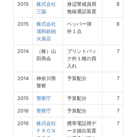
2015
株式会社
身辺警戒員用
8
三協
無線通話装置
2015
株式会社
ペッパー弾
8
浦和銃砲
外１点
火薬店
2014
（株）山
プリントパッ
7
田商会
ク外１種の買
入れ
2014
神奈川県
予算配分
7
警察
2015
警察庁
予算配分
7
2016
警察庁
予算配分
7
2016
株式会社
携帯電話用デ
7
ＦＲＯＮ
ータ抽出装置