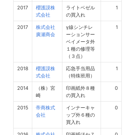
2017
櫻護謨株
ライトベゼル
1
式会社
の買入れ
2017
株式会社
γ線シンチレ
1
廣瀬商会
ーションサー
ベイメータ外
１種の修理等
（３点）
2018
櫻護謨株
応急手当用品
1
式会社
（特殊班用）
2014
（株）宮
印画紙外８種
0
崎
の買入れ
2015
帝商株式
インナーキャ
0
会社
ップ外６種の
買入れ
2016
株式会社
印画紙ほか７
0