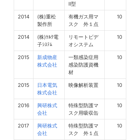
Ⅱ型
2014
(株)重松
有機ガス用マ
10
製作所
スク 外１点
2014
(株)ｹﾙｸ電
リモートビデ
10
子ｼｽﾃﾑ
オシステム
2015
新成物産
一類感染症用
10
株式会社
感染防護資機
材
2015
日本電気
映像解析装置
10
株式会社
2016
興研株式
特殊型防護マ
10
会社
スク用吸収缶
2017
興研株式
特殊型防護マ
10
会社
スク 外１点