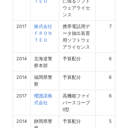
ＴＥＯ
に係るソフト
ウェアライセ
ンス
2017
株式会社
携帯電話用デ
7
ＦＲＯＮ
ータ抽出装置
ＴＥＯ
用ソフトウェ
アライセンス
2014
北海道警
予算配分
6
察本部
2014
福岡県警
予算配分
6
察
2017
櫻護謨株
高機能ファイ
6
式会社
バースコープ
Ⅱ型
2014
静岡県警
予算配分
5