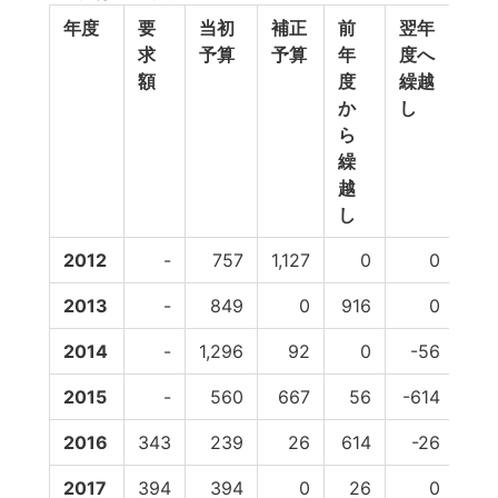
年度
要
当初
補正
前
翌年
予
求
予算
予算
年
度へ
費
額
度
繰越
か
し
ら
繰
越
し
2012
-
757
1,127
0
0
2013
-
849
0
916
0
2014
-
1,296
92
0
-56
-4
2015
-
560
667
56
-614
2016
343
239
26
614
-26
2017
394
394
0
26
0