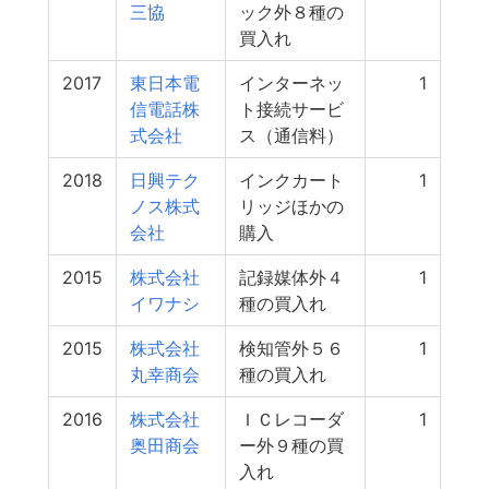
三協
ック外８種の
買入れ
2017
東日本電
インターネッ
1
信電話株
ト接続サービ
式会社
ス（通信料）
2018
日興テク
インクカート
1
ノス株式
リッジほかの
会社
購入
2015
株式会社
記録媒体外４
1
イワナシ
種の買入れ
2015
株式会社
検知管外５６
1
丸幸商会
種の買入れ
2016
株式会社
ＩＣレコーダ
1
奥田商会
ー外９種の買
入れ