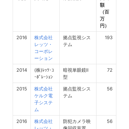
額
（百
万
円）
2016
株式会社
拠点監視シス
193
レッツ・
テム
コーポレ
ーション
2014
(株)ﾚｯﾂ･ｺ
暗視単眼鏡Ⅱ
72
ｰﾎﾟﾚｰｼｮﾝ
型
2015
株式会社
拠点監視シス
56
ケルク電
テム
子システ
ム
2016
株式会社
防犯カメラ映
56
レッツ・
像回収装置