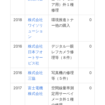
ア用）外１種
修理
2018
株式会社
環境推進トナ
0
ワイソリ
ー他の購入
ューショ
ン
2016
株式会社
デジタル一眼
0
日本フオ
レフカメラ修
ートサー
理等（８件）
ビス社
2016
株式会社
写真機の修理
0
三協
等（５件）
2017
富士電機
空間線量率測
0
株式会社
定用サーベイ
メータ外１種
の修理