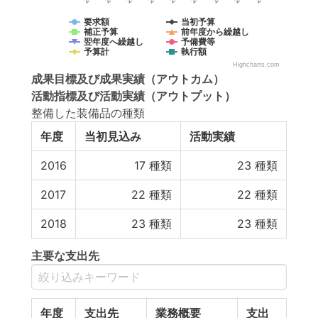
要求額
当初予算
補正予算
前年度から繰越し
翌年度へ繰越し
予備費等
予算計
執行額
Highcharts.com
成果目標
及び
成果実績
（アウトカム）
活動指標
及び
活動実績
（アウトプット）
整備した装備品の種類
年度
当初見込み
活動実績
2016
17
種類
23
種類
2017
22
種類
22
種類
2018
23
種類
23
種類
主要な支出先
年度
支出先
業務概要
支出