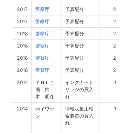
2017
警察庁
予算配分
2
2017
警察庁
予算配分
2
2018
警察庁
予算配分
2
2018
警察庁
予算配分
2
2018
警察庁
予算配分
2
2018
警察庁
予算配分
2
2014
ＹＨＬ企
インクカート
1
画 鈴
リッジの買入
木 明彦
れ
2014
㈱イワナ
情報収集用検
1
シ
索装置の買入
れ