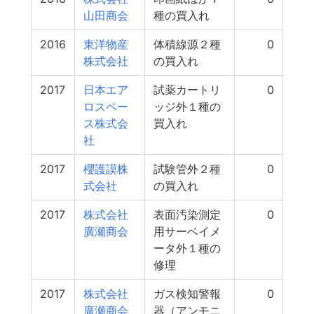
山田商会
種の買入れ
2016
東洋物産
体積線源２種
0
株式会社
の買入れ
2017
日本エア
試薬カートリ
0
ロスペー
ッジ外１種の
ス株式会
買入れ
社
2017
櫻護謨株
試験管外２種
0
式会社
の買入れ
2017
株式会社
表面汚染測定
0
廣瀬商会
用サーベイメ
ータ外１種の
修理
2017
株式会社
ガス検知警報
0
廣瀬商会
器（アンモニ