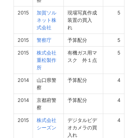
察
2015
加賀ソル
現場写真作成
5
ネット株
装置の買入
式会社
れ
2015
警察庁
予算配分
5
2015
株式会社
有機ガス用マ
5
重松製作
スク 外１点
所
2014
山口県警
予算配分
4
察
2014
京都府警
予算配分
4
察
2015
株式会社
デジタルビデ
4
シーズン
オカメラの買
入れ