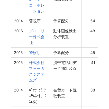
コーポレ
ーション
2014
警視庁
予算配分
54
2016
グローリ
動体画像検出
48
ー株式会
分析装置
社
2015
警察庁
予算配分
45
2015
株式会社
携帯電話用デ
41
フォーカ
ータ抽出装置
スシステ
ムズ
2014
ﾊﾟﾅｿﾆｯｸ ｼ
在留カード読
38
ｽﾃﾑﾈｯﾄﾜｰｸ
取装置
ｽ(株)