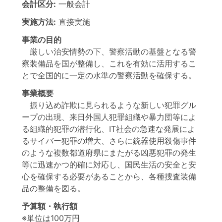
会計区分:
一般会計
実施方法:
直接実施
事業の目的
厳しい治安情勢の下、警察活動の基盤となる警
察装備品を国が整備し、これを有効に活用するこ
とで全国的に一定の水準の警察活動を確保する。
事業概要
振り込め詐欺に見られるような新しい犯罪グル
ープの出現、来日外国人犯罪組織や暴力団等によ
る組織的犯罪の潜行化、IT社会の急速な発展によ
るサイバー犯罪の増大、さらに銃器使用殺傷事件
のような複数都道府県にまたがる凶悪犯罪の発生
等に迅速かつ的確に対応し、国民生活の安全と安
心を確保する必要があることから、各種捜査装備
品の整備を図る。
予算額・執行額
※単位は100万円