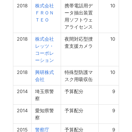
2018
株式会社
携帯電話用デ
10
ＦＲＯＮ
ータ抽出装置
ＴＥＯ
用ソフトウェ
アライセンス
2018
株式会社
夜間対応型捜
10
レッツ・
査支援カメラ
コーポレ
ーション
2018
興研株式
特殊型防護マ
10
会社
スク用吸収缶
2014
埼玉県警
予算配分
9
察
2014
愛知県警
予算配分
9
察
2015
警察庁
予算配分
9