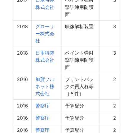
2017
日本特装
ペイント弾射
3
株式会社
撃訓練用防護
面
2018
グローリ
映像解析装置
3
ー株式会
社
2018
日本特装
ペイント弾射
3
株式会社
撃訓練用防護
面
2016
加賀ソル
プリントパッ
2
ネット株
クの買入れ等
式会社
（８件）
2016
警察庁
予算配分
2
2016
警察庁
予算配分
2
2016
警察庁
予算配分
2