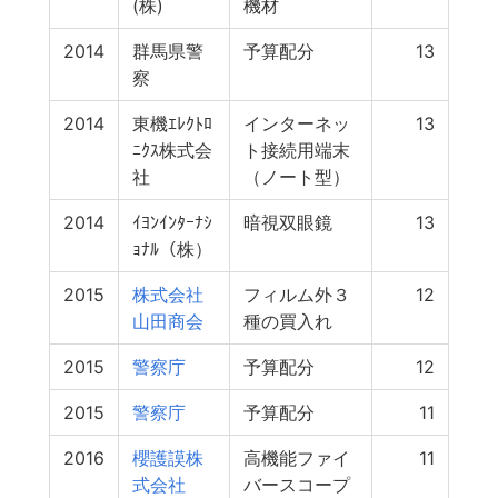
(株)
機材
2014
群馬県警
予算配分
13
察
2014
東機ｴﾚｸﾄﾛ
インターネッ
13
ﾆｸｽ株式会
ト接続用端末
社
（ノート型）
2014
ｲﾖﾝｲﾝﾀｰﾅｼ
暗視双眼鏡
13
ｮﾅﾙ（株）
2015
株式会社
フィルム外３
12
山田商会
種の買入れ
2015
警察庁
予算配分
12
2015
警察庁
予算配分
11
2016
櫻護謨株
高機能ファイ
11
式会社
バースコープ