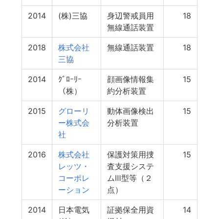
2014
(株)三協
身辺警戒員用
18
無線通話装置
2018
株式会社
無線通話装置
18
三協
2014
ｸﾞﾛｰﾘｰ
顔画像情報集
15
（株）
約分析装置
2015
グローリ
動体画像検出
15
ー株式会
分析装置
社
2016
株式会社
保護対策用捜
15
レッツ・
査支援システ
コーポレ
ムⅢ型等（２
ーション
点）
2014
日本電気
証拠保全用資
14