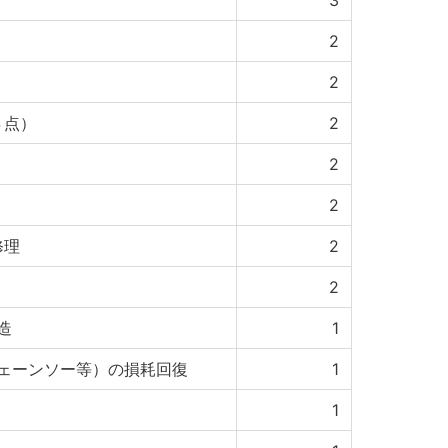
3
2
2
８点）
2
2
2
修理
2
2
造
1
ェーンソー等）の損耗回復
1
1