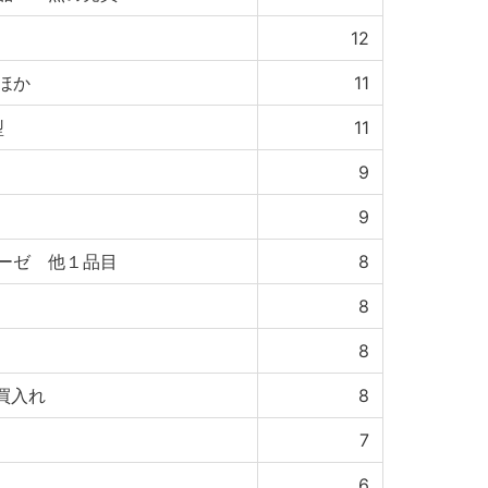
12
ほか
11
型
11
9
9
ーゼ 他１品目
8
8
8
買入れ
8
7
6