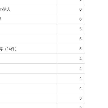
の購入
6
型
6
5
5
等（14件）
5
4
4
4
4
3