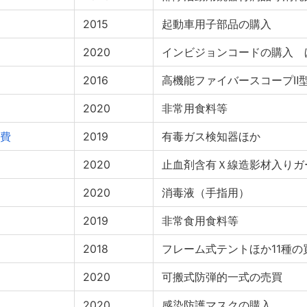
2015
起動車用子部品の購入
2020
インビジョンコードの購入 
2016
高機能ファイバースコープⅡ
2020
非常用食料等
費
2019
有毒ガス検知器ほか
2020
止血剤含有Ｘ線造影材入りガ
2020
消毒液（手指用）
2019
非常食用食料等
2018
フレーム式テントほか11種の
2020
可搬式防弾的一式の売買
2020
感染防護マスクの購入