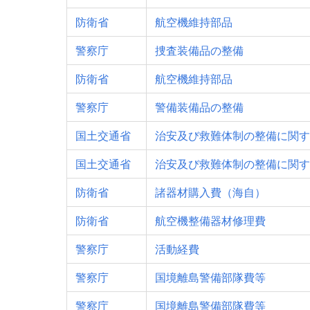
防衛省
航空機維持部品
警察庁
捜査装備品の整備
防衛省
航空機維持部品
警察庁
警備装備品の整備
国土交通省
治安及び救難体制の整備に関す
国土交通省
治安及び救難体制の整備に関す
防衛省
諸器材購入費（海自）
防衛省
航空機整備器材修理費
警察庁
活動経費
警察庁
国境離島警備部隊費等
警察庁
国境離島警備部隊費等