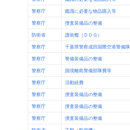
警察庁
鑑識に必要な物品購入等
警察庁
捜査装備品の整備
防衛省
護衛艦（ＤＤＧ）
警察庁
千葉県警察成田国際空港警備隊
警察庁
警備装備品の整備
警察庁
国境離島警備部隊費等
警察庁
活動経費
警察庁
捜査装備品の整備
警察庁
捜査装備品の整備
警察庁
捜査装備品の整備