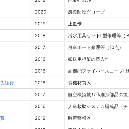
2019
廃液ﾎｰｽｾｯﾄ
2020
感染防護グローブ
2019
止血帯
2018
潜水用具セットⅡ型修理等（
2017
救命ボート修理等（10点）
2016
搬送用担架の買入れ
2016
高機能ファイバースコープⅡ
る経費
2018
資機材買入
2017
航空機搭載ﾐｻｲﾙ維持部品の製
2016
人命救助システム構成品（チ
費
2019
酸素警報器