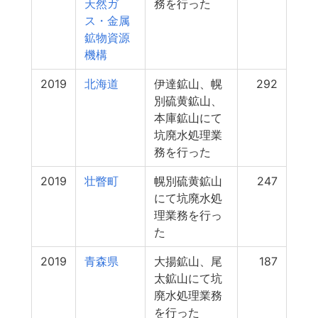
天然ガ
務を行った
ス・金属
鉱物資源
機構
2019
北海道
伊達鉱山、幌
292
別硫黄鉱山、
本庫鉱山にて
坑廃水処理業
務を行った
2019
壮瞥町
幌別硫黄鉱山
247
にて坑廃水処
理業務を行っ
た
2019
青森県
大揚鉱山、尾
187
太鉱山にて坑
廃水処理業務
を行った