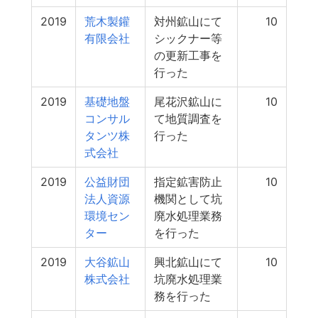
2019
荒木製鑵
対州鉱山にて
10
有限会社
シックナー等
の更新工事を
行った
2019
基礎地盤
尾花沢鉱山に
10
コンサル
て地質調査を
タンツ株
行った
式会社
2019
公益財団
指定鉱害防止
10
法人資源
機関として坑
環境セン
廃水処理業務
ター
を行った
2019
大谷鉱山
興北鉱山にて
10
株式会社
坑廃水処理業
務を行った