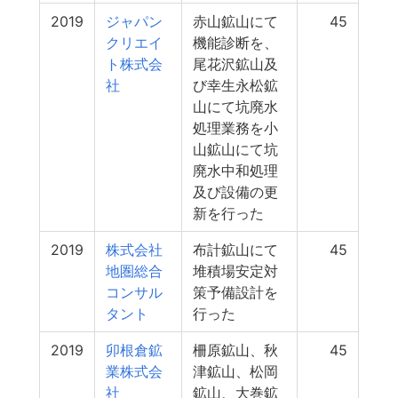
2019
ジャパン
赤山鉱山にて
45
クリエイ
機能診断を、
ト株式会
尾花沢鉱山及
社
び幸生永松鉱
山にて坑廃水
処理業務を小
山鉱山にて坑
廃水中和処理
及び設備の更
新を行った
2019
株式会社
布計鉱山にて
45
地圏総合
堆積場安定対
コンサル
策予備設計を
タント
行った
2019
卯根倉鉱
柵原鉱山、秋
45
業株式会
津鉱山、松岡
社
鉱山、大巻鉱