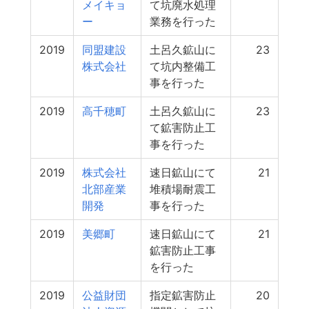
メイキョ
て坑廃水処理
ー
業務を行った
2019
同盟建設
土呂久鉱山に
23
株式会社
て坑内整備工
事を行った
2019
高千穂町
土呂久鉱山に
23
て鉱害防止工
事を行った
2019
株式会社
速日鉱山にて
21
北部産業
堆積場耐震工
開発
事を行った
2019
美郷町
速日鉱山にて
21
鉱害防止工事
を行った
2019
公益財団
指定鉱害防止
20