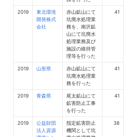
2019
東北環境
赤山鉱山にて
41
開発株式
坑廃水処理業
会社
務を、南沢鉱
山にて坑廃水
処理業務及び
施設の維持管
理等を行った
2019
山形県
赤山鉱山にて
41
坑廃水処理業
務を行った
2019
青森県
尾太鉱山にて
41
鉱害防止工事
を行った
2019
公益財団
指定鉱害防止
38
法人資源
機関として坑