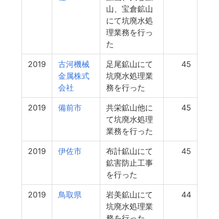
山、宝倉鉱山
にて坑廃水処
理業務を行っ
た
2019
古河機械
足尾鉱山にて
45
金属株式
坑廃水処理業
会社
務を行った
2019
備前市
共栄鉱山他に
45
て坑廃水処理
業務を行った
2019
伊佐市
布計鉱山にて
45
鉱害防止工事
を行った
2019
鳥取県
岩美鉱山にて
44
坑廃水処理業
務を行った