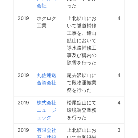
会社
った
2019
ホクロク
上北鉱山にお
4
工業
いて隧道補修
工事を、鉛山
鉱山において
導水路補修工
事及び構内の
除雪を行った
2019
丸佐運送
尾去沢鉱山に
4
合資会社
て殿物運搬業
務を行った
2019
株式会社
松尾鉱山にて
4
ニュージ
環境調査業務
ェック
を行った
2019
有限会社
上北鉱山にお
3
石上建設
いて中和設備