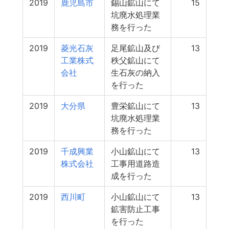
2019
鹿児島市
錫山鉱山にて
15
坑廃水処理業
務を行った
2019
菱光石灰
足尾鉱山及び
13
工業株式
秩父鉱山にて
会社
生石灰の納入
を行った
2019
大分県
豊栄鉱山にて
13
坑廃水処理業
務を行った
2019
千成興業
小山鉱山にて
13
株式会社
工事用道路造
成を行った
2019
西川町
小山鉱山にて
13
鉱害防止工事
を行った