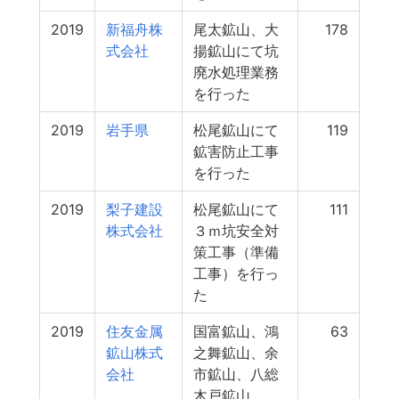
2019
新福舟株
尾太鉱山、大
178
式会社
揚鉱山にて坑
廃水処理業務
を行った
2019
岩手県
松尾鉱山にて
119
鉱害防止工事
を行った
2019
梨子建設
松尾鉱山にて
111
株式会社
３ｍ坑安全対
策工事（準備
工事）を行っ
た
2019
住友金属
国富鉱山、鴻
63
鉱山株式
之舞鉱山、余
会社
市鉱山、八総
木戸鉱山、