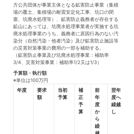
方公共団体が事業主体となる鉱害防止事業（集積
場の覆土、集積場の耐震安定化工事、坑口の閉
塞、坑廃水処理等）、鉱害防止義務者が存在する
鉱山にあっては、坑廃水処理事業者が実施する坑
廃水処理事業のうち、義務者に原因行為のない汚
染分（自然汚染・他者汚染）及び鉱害防止施設等
の災害対策事業の費用の一部を補助する。
（鉱害防止事業及び坑廃水処理事業：補助率
3/4、災害対策事業：補助率1/2又は1/3）
予算額・執行額
※単位は100万円
年度
要求
当初
補
前
翌年
額
予算
正
年
度へ
予
度
繰越
算
か
し
ら
繰
越