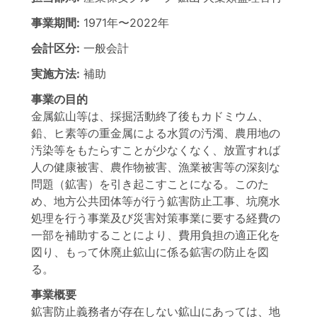
事業期間:
1971年
〜
2022年
会計区分:
一般会計
実施方法:
補助
事業の目的
金属鉱山等は、採掘活動終了後もカドミウム、
鉛、ヒ素等の重金属による水質の汚濁、農用地の
汚染等をもたらすことが少なくなく、放置すれば
人の健康被害、農作物被害、漁業被害等の深刻な
問題（鉱害）を引き起こすことになる。このた
め、地方公共団体等が行う鉱害防止工事、坑廃水
処理を行う事業及び災害対策事業に要する経費の
一部を補助することにより、費用負担の適正化を
図り、もって休廃止鉱山に係る鉱害の防止を図
る。
事業概要
鉱害防止義務者が存在しない鉱山にあっては、地