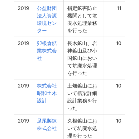
2019
公益財団
指定鉱害防止
11
法人資源
機関として坑
環境セン
廃水処理業務
ター
を行った
2019
卯根倉鉱
長木鉱山、岩
10
業株式会
神鉱山及び小
社
国鉱山におい
て坑廃水処理
を行った
2019
株式会社
土畑鉱山にお
10
昭和土木
いて橋梁詳細
設計
設計業務を行
った
2019
足尾製錬
久根鉱山にお
10
株式会社
いて坑廃水処
理を行った