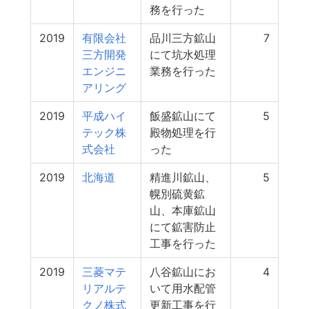
務を行った
2019
有限会社
品川三方鉱山
7
三方開発
にて坑水処理
エンジニ
業務を行った
アリング
2019
平成ハイ
飯盛鉱山にて
5
テック株
殿物処理を行
式会社
った
2019
北海道
精進川鉱山、
5
幌別硫黄鉱
山、本庫鉱山
にて鉱害防止
工事を行った
2019
三菱マテ
八谷鉱山にお
4
リアルテ
いて用水配管
クノ株式
更新工事を行