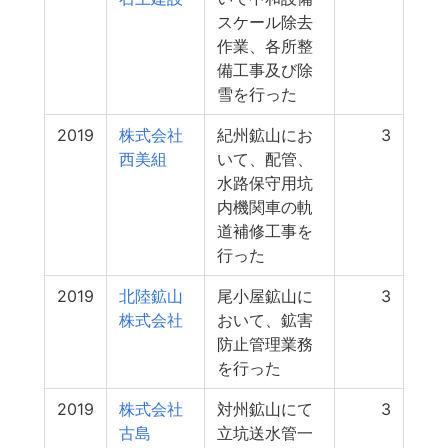
スケール除去
作業、各所整
備工事及び除
雪を行った
2019
株式会社
紀州鉱山にお
3
西美組
いて、配管、
水路保守用坑
内機関車の軌
道補修工事を
行った
2019
北陸鉱山
尾小屋鉱山に
3
株式会社
おいて、鉱害
防止管理業務
を行った
2019
株式会社
対州鉱山にて
3
古島
立坑送水管一