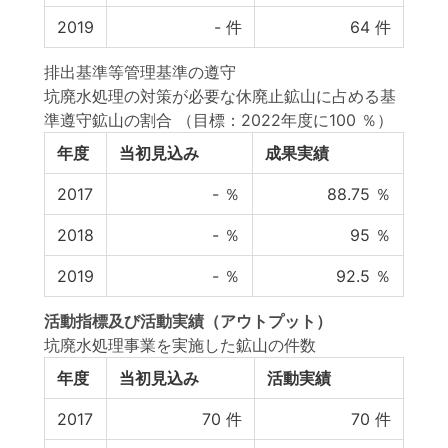
2019
-
件
64
件
排出基準等管理基準の遵守
坑廃水処理の対策が必要な休廃止鉱山に占める基
準遵守鉱山の割合
（目標：2022年度に100 ％）
年度
当初見込み
成果実績
2017
-
％
88.75
％
2018
-
％
95
％
2019
-
％
92.5
％
活動指標
及び
活動実績
（アウトプット）
坑廃水処理事業を実施した鉱山の件数
年度
当初見込み
活動実績
2017
70
件
70
件