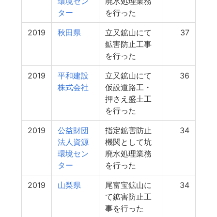
環境セン
廃水処理業務
ター
を行った
2019
秋田県
立又鉱山にて
37
鉱害防止工事
を行った
2019
平和建設
立又鉱山にて
36
株式会社
仮設道路工・
押さえ盛土工
を行った
2019
公益財団
指定鉱害防止
34
法人資源
機関として坑
環境セン
廃水処理業務
ター
を行った
2019
山梨県
尾富宝鉱山に
34
て鉱害防止工
事を行った