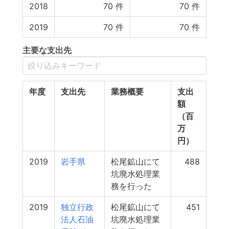
2018
70
件
70
件
2019
70
件
70
件
主要な支出先
年度
支出先
業務概要
支出
額
（百
万
円）
2019
岩手県
松尾鉱山にて
488
坑廃水処理業
務を行った
2019
独立行政
松尾鉱山にて
451
法人石油
坑廃水処理業