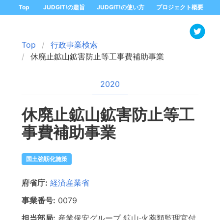
Top
JUDGIT!の趣旨
JUDGIT!の使い方
プロジェクト概要
Top
行政事業検索
休廃止鉱山鉱害防止等工事費補助事業
2020
休廃止鉱山鉱害防止等工
事費補助事業
国土強靱化施策
府省庁:
経済産業省
事業番号:
0079
担当部局:
産業保安グループ
鉱山·火薬類監理官付