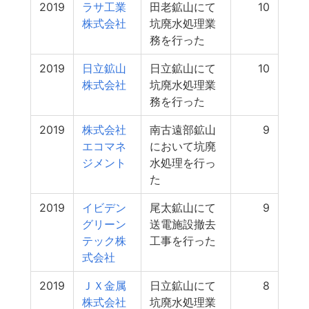
2019
ラサ工業
田老鉱山にて
10
株式会社
坑廃水処理業
務を行った
2019
日立鉱山
日立鉱山にて
10
株式会社
坑廃水処理業
務を行った
2019
株式会社
南古遠部鉱山
9
エコマネ
において坑廃
ジメント
水処理を行っ
た
2019
イビデン
尾太鉱山にて
9
グリーン
送電施設撤去
テック株
工事を行った
式会社
2019
ＪＸ金属
日立鉱山にて
8
株式会社
坑廃水処理業