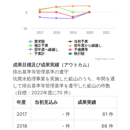
0
-1k
2017
2018
2019
2020
2021
要求額
当初予算
補正予算
前年度から繰越し
翌年度へ繰越し
予備費等
予算計
執行額
Highcharts.com
成果目標
及び
成果実績
（アウトカム）
排出基準等管理基準の遵守
坑廃水処理事業を実施した鉱山のうち、年間を通
して排出基準等管理基準を遵守した鉱山の件数
（目標：2022年度に70 件）
年度
当初見込み
成果実績
2017
-
件
61
件
2018
-
件
66
件