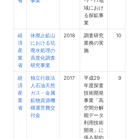
省
事業
ｰｸ・ﾃﾃ地
域におけ
る探鉱事
業
経
休廃止鉱山
2018
調査研究
10
済
における坑
業務の実
産
廃水処理の
施
業
高度化調査
省
研究事業
経
独立行政法
2017
平成29
9
済
人石油天然
年度探査
産
ガス・金属
技術開発
業
鉱物資源機
事業「高
省
構運営費交
空間分解
付金
能データ
利用技術
開発」に
係る契約