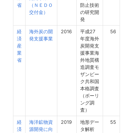
省
（ＮＥＤＯ
防止技術
交付金）
の研究開
発
経
海外炭の開
2016
平成27
56
済
発支援事業
年度海外
産
炭開発支
業
援事業海
省
外地質構
造調査モ
ザンビー
ク共和国
本格調査
（ボーリ
ング調
査）
経
海洋鉱物資
2019
地形デー
55
済
源開発に向
タ解析