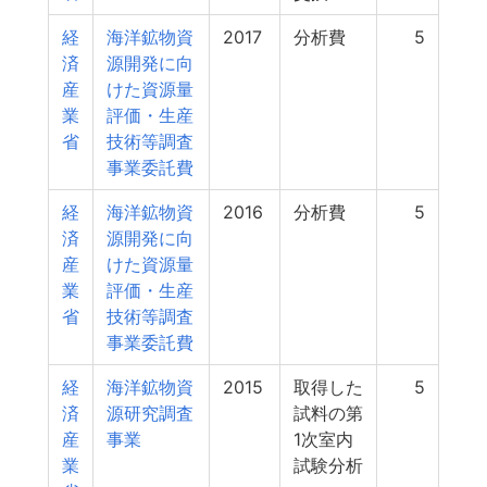
経
海洋鉱物資
2017
分析費
5
済
源開発に向
産
けた資源量
業
評価・生産
省
技術等調査
事業委託費
経
海洋鉱物資
2016
分析費
5
済
源開発に向
産
けた資源量
業
評価・生産
省
技術等調査
事業委託費
経
海洋鉱物資
2015
取得した
5
済
源研究調査
試料の第
産
事業
1次室内
業
試験分析