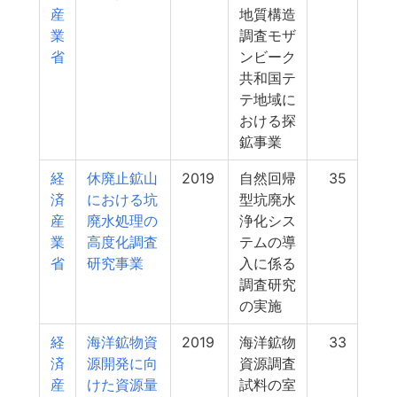
産
地質構造
業
調査モザ
省
ンビーク
共和国テ
テ地域に
おける探
鉱事業
経
休廃止鉱山
2019
自然回帰
35
済
における坑
型坑廃水
産
廃水処理の
浄化シス
業
高度化調査
テムの導
省
研究事業
入に係る
調査研究
の実施
経
海洋鉱物資
2019
海洋鉱物
33
済
源開発に向
資源調査
産
けた資源量
試料の室