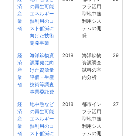
済
の再生可能
フラ活用
産
エネルギー
型地中熱
業
熱利用のコ
利用シス
省
スト低減に
テムの開
向けた技術
発
開発事業
経
海洋鉱物資
2018
海洋鉱物
29
済
源開発に向
資源調査
産
けた資源量
試料の室
業
評価・生産
内分析
省
技術等調査
事業委託費
経
地中熱など
2018
都市イン
27
済
の再生可能
フラ活用
産
エネルギー
型地中熱
業
熱利用のコ
利用シス
省
スト低減に
テムの開