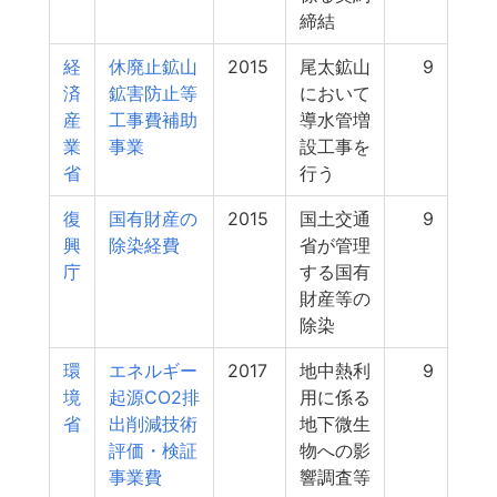
締結
経
休廃止鉱山
2015
尾太鉱山
9
済
鉱害防止等
において
産
工事費補助
導水管増
業
事業
設工事を
省
行う
復
国有財産の
2015
国土交通
9
興
除染経費
省が管理
庁
する国有
財産等の
除染
環
エネルギー
2017
地中熱利
9
境
起源CO2排
用に係る
省
出削減技術
地下微生
評価・検証
物への影
事業費
響調査等