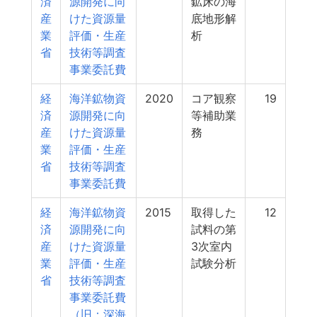
済
源開発に向
鉱床の海
産
けた資源量
底地形解
業
評価・生産
析
省
技術等調査
事業委託費
経
海洋鉱物資
2020
コア観察
19
済
源開発に向
等補助業
産
けた資源量
務
業
評価・生産
省
技術等調査
事業委託費
経
海洋鉱物資
2015
取得した
12
済
源開発に向
試料の第
産
けた資源量
3次室内
業
評価・生産
試験分析
省
技術等調査
事業委託費
（旧：深海