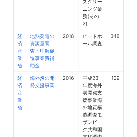
スクリー
ニング業
務(その
2)
経
地熱発電の
2018
ヒートホ
348
済
資源量調
ール調査
産
査・理解促
業
進事業費補
省
助金
経
海外炭の開
2016
平成28
109
済
発支援事業
年度海外
産
炭開発支
業
援事業海
省
外地質構
造調査モ
ザンビー
ク共和国
本格調査