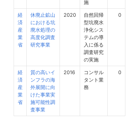
施
経
休廃止鉱山
2020
自然回帰
0
済
における坑
型坑廃水
産
廃水処理の
浄化シス
業
高度化調査
テムの導
省
研究事業
入に係る
調査研究
の実施
経
質の高いイ
2016
コンサル
0
済
ンフラの海
タント業
産
外展開に向
務
業
けた事業実
省
施可能性調
査事業