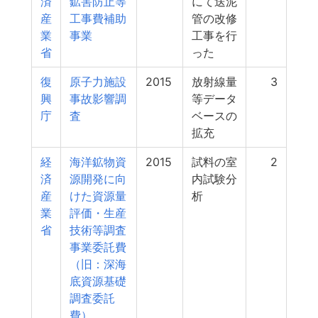
済
鉱害防止等
にて送泥
産
工事費補助
管の改修
業
事業
工事を行
省
った
復
原子力施設
2015
放射線量
3
興
事故影響調
等データ
庁
査
ベースの
拡充
経
海洋鉱物資
2015
試料の室
2
済
源開発に向
内試験分
産
けた資源量
析
業
評価・生産
省
技術等調査
事業委託費
（旧：深海
底資源基礎
調査委託
費）