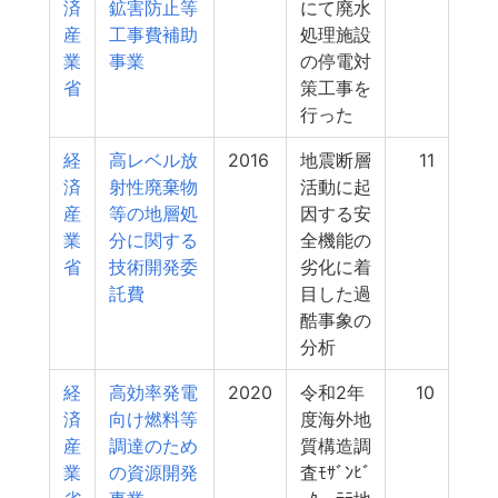
済
鉱害防止等
にて廃水
産
工事費補助
処理施設
業
事業
の停電対
省
策工事を
行った
経
高レベル放
2016
地震断層
11
済
射性廃棄物
活動に起
産
等の地層処
因する安
業
分に関する
全機能の
省
技術開発委
劣化に着
託費
目した過
酷事象の
分析
経
高効率発電
2020
令和2年
10
済
向け燃料等
度海外地
産
調達のため
質構造調
業
の資源開発
査ﾓｻﾞﾝﾋﾞ