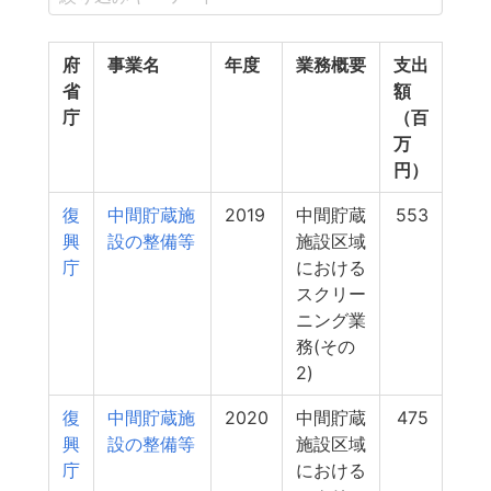
府
事業名
年度
業務概要
支出
省
額
庁
（百
万
円）
復
中間貯蔵施
2019
中間貯蔵
553
興
設の整備等
施設区域
庁
における
スクリー
ニング業
務(その
2)
復
中間貯蔵施
2020
中間貯蔵
475
興
設の整備等
施設区域
庁
における