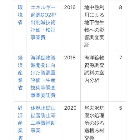
環
エネルギー
2016
地中熱利
8
境
起源CO2排
用による
省
出削減技術
地下微生
評価・検証
物への影
事業費
響調査実
証
経
海洋鉱物資
2018
海洋鉱物
7
済
源開発に向
資源調査
産
けた資源量
試料の室
業
評価・生産
内分析
省
技術等調査
事業委託費
経
休廃止鉱山
2020
尾去沢坑
5
済
鉱害防止等
廃水処理
産
工事費補助
所の砂ろ
業
事業
過槽ろ材
省
交換