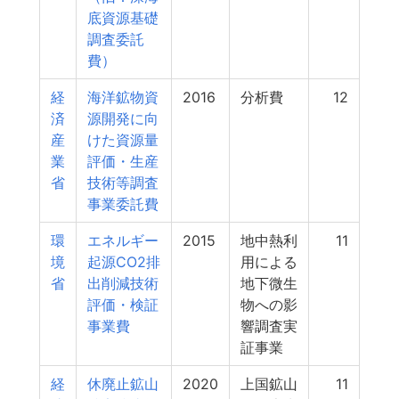
底資源基礎
調査委託
費）
経
海洋鉱物資
2016
分析費
12
済
源開発に向
産
けた資源量
業
評価・生産
省
技術等調査
事業委託費
環
エネルギー
2015
地中熱利
11
境
起源CO2排
用による
省
出削減技術
地下微生
評価・検証
物への影
事業費
響調査実
証事業
経
休廃止鉱山
2020
上国鉱山
11