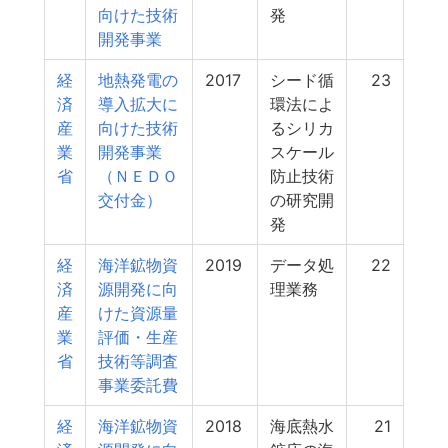
向けた技術
発
開発事業
経
地熱発電の
2017
シード循
23
済
導入拡大に
環法によ
産
向けた技術
るシリカ
業
開発事業
スケール
省
（ＮＥＤＯ
防止技術
交付金）
の研究開
発
経
海洋鉱物資
2019
データ処
22
済
源開発に向
理業務
産
けた資源量
業
評価・生産
省
技術等調査
事業委託費
経
海洋鉱物資
2018
海底熱水
21