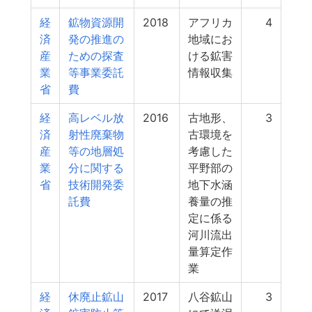
経
鉱物資源開
2018
アフリカ
4
済
発の推進の
地域にお
産
ための探査
ける鉱害
業
等事業委託
情報収集
省
費
経
高レベル放
2016
古地形、
3
済
射性廃棄物
古環境を
産
等の地層処
考慮した
業
分に関する
平野部の
省
技術開発委
地下水涵
託費
養量の推
定に係る
河川流出
量算定作
業
経
休廃止鉱山
2017
八谷鉱山
3