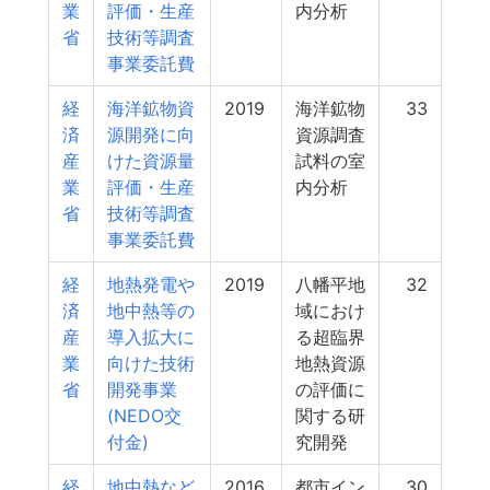
業
評価・生産
内分析
省
技術等調査
事業委託費
経
海洋鉱物資
2019
海洋鉱物
33
済
源開発に向
資源調査
産
けた資源量
試料の室
業
評価・生産
内分析
省
技術等調査
事業委託費
経
地熱発電や
2019
八幡平地
32
済
地中熱等の
域におけ
産
導入拡大に
る超臨界
業
向けた技術
地熱資源
省
開発事業
の評価に
(NEDO交
関する研
付金)
究開発
経
地中熱など
2016
都市イン
30