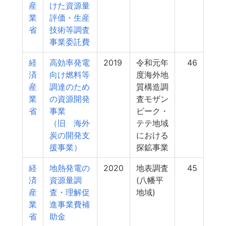
産
けた資源量
業
評価・生産
省
技術等調査
事業委託費
経
高効率発電
2019
令和元年
46
済
向け燃料等
度海外地
産
調達のため
質構造調
業
の資源開発
査モザン
省
事業
ビーク・
（旧 海外
テテ地域
炭の開発支
における
援事業）
探鉱事業
経
地熱発電の
2020
地表調査
45
済
資源量調
(八幡平
産
査・理解促
地域)
業
進事業費補
省
助金