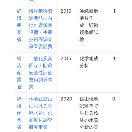
経
海洋鉱物資
2016
沖縄研磨
1
済
源開発に向
薄片作
産
けた資源量
成、顕微
業
評価・生産
鏡艦艇試
省
技術等調査
験
事業委託費
経
二酸化炭素
2015
化学組成
1
済
回収・貯蔵
分析
産
安全性評価
業
技術開発事
省
業
経
休廃止鉱山
2020
鉱山現地
0
済
における坑
試験等で
産
廃水処理の
生じる検
業
高度化調査
体の水質
省
研究事業
分析の実