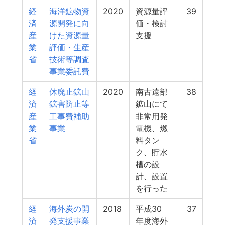
経
海洋鉱物資
2020
資源量評
39
済
源開発に向
価・検討
産
けた資源量
支援
業
評価・生産
省
技術等調査
事業委託費
経
休廃止鉱山
2020
南古遠部
38
済
鉱害防止等
鉱山にて
産
工事費補助
非常用発
業
事業
電機、燃
省
料タン
ク、貯水
槽の設
計、設置
を行った
経
海外炭の開
2018
平成30
37
済
発支援事業
年度海外