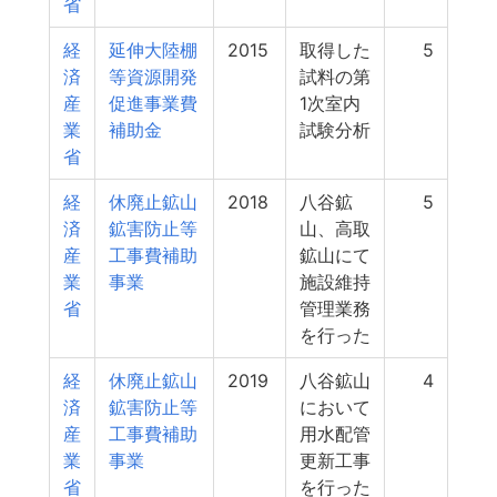
省
経
延伸大陸棚
2015
取得した
5
済
等資源開発
試料の第
産
促進事業費
1次室内
業
補助金
試験分析
省
経
休廃止鉱山
2018
八谷鉱
5
済
鉱害防止等
山、高取
産
工事費補助
鉱山にて
業
事業
施設維持
省
管理業務
を行った
経
休廃止鉱山
2019
八谷鉱山
4
済
鉱害防止等
において
産
工事費補助
用水配管
業
事業
更新工事
省
を行った