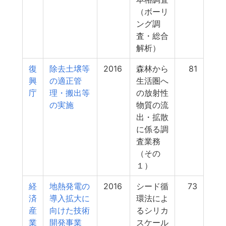
（ボーリ
ング調
査・総合
解析）
復
除去土壌等
2016
森林から
81
興
の適正管
生活圏へ
庁
理・搬出等
の放射性
の実施
物質の流
出・拡散
に係る調
査業務
（その
１）
経
地熱発電の
2016
シード循
73
済
導入拡大に
環法によ
産
向けた技術
るシリカ
業
開発事業
スケール