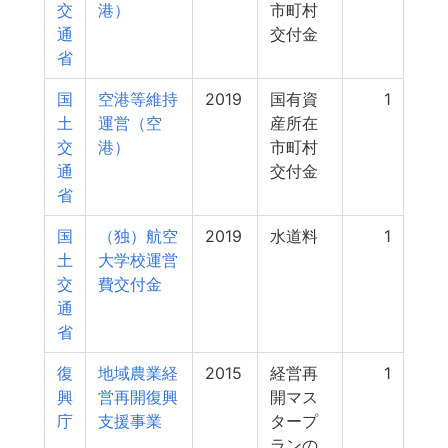
交
港）
市町村
通
交付金
省
国
空港等維持
2019
国有資
1
土
運営（空
産所在
交
港）
市町村
通
交付金
省
国
（独）航空
2019
水道料
1
土
大学校運営
交
費交付金
通
省
復
地域農業経
2015
経営再
1
興
営再開復興
開マス
庁
支援事業
タープ
ランの