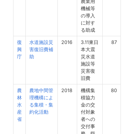
農業用
機械等
の導入
に対す
る助成
復
水道施設災
2016
3.11東日
87
興
害復旧費補
本大震
庁
助
災水道
施設等
災害復
旧費
農
農地中間管
2018
機構集
80
林
理機構によ
積協力
水
る集積・集
金の交
産
約化活動
付対象
省
者への
交付事
務、指