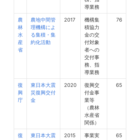
導業務
農
農地中間管
2017
機構集
76
林
理機構によ
積協力
水
る集積・集
金の交
産
約化活動
付対象
省
者への
交付事
務、指
導業務
復
東日本大震
2020
復興交
65
興
災復興交付
付金事
庁
金
業等
（農林
水産省
関係）
復
東日本大震
2015
事業実
65