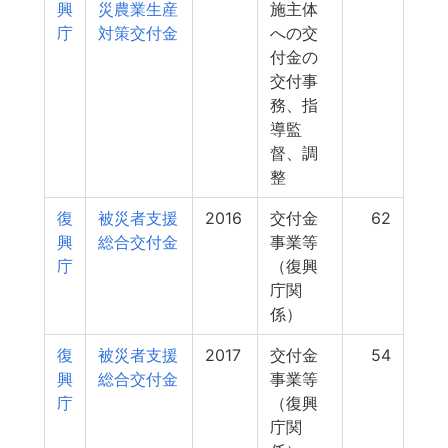
興
災農業生産
施主体
庁
対策交付金
への交
付金の
交付事
務、指
導監
督、調
整
復
被災者支援
2016
交付金
62
興
総合交付金
事業等
庁
（復興
庁関
係）
復
被災者支援
2017
交付金
54
興
総合交付金
事業等
庁
（復興
庁関