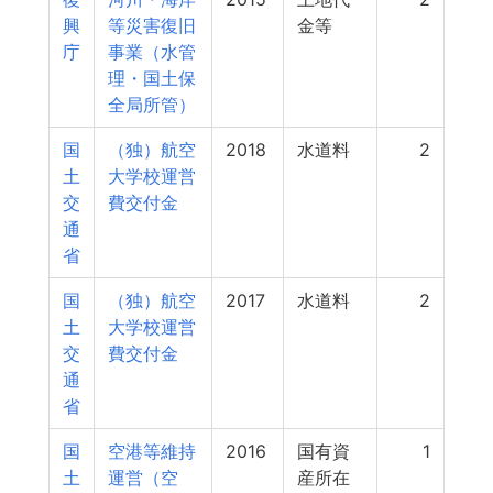
興
等災害復旧
金等
庁
事業（水管
理・国土保
全局所管）
国
（独）航空
2018
水道料
2
土
大学校運営
交
費交付金
通
省
国
（独）航空
2017
水道料
2
土
大学校運営
交
費交付金
通
省
国
空港等維持
2016
国有資
1
土
運営（空
産所在