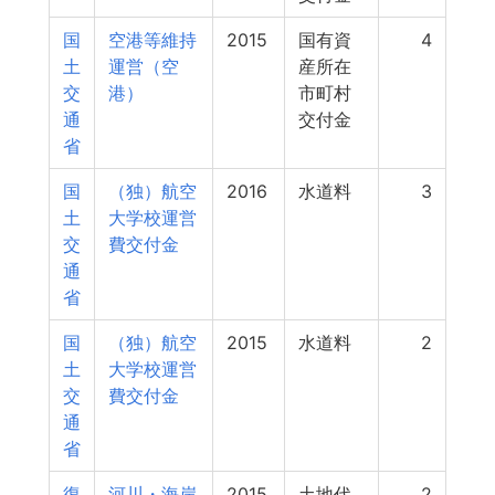
国
空港等維持
2015
国有資
4
土
運営（空
産所在
交
港）
市町村
通
交付金
省
国
（独）航空
2016
水道料
3
土
大学校運営
交
費交付金
通
省
国
（独）航空
2015
水道料
2
土
大学校運営
交
費交付金
通
省
復
河川・海岸
2015
土地代
2