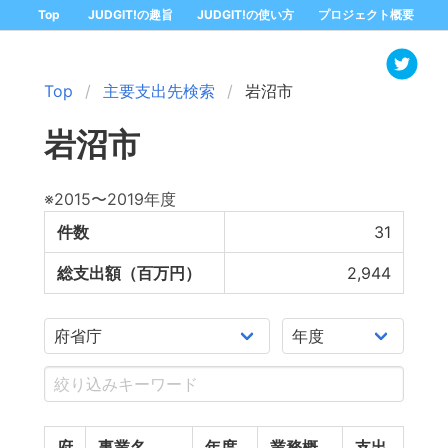
Top
JUDGIT!の趣旨
JUDGIT!の使い方
プロジェクト概要
Top
主要支出先検索
岩沼市
岩沼市
※2015〜2019年度
件数
31
総支出額（百万円）
2,944
府
事業名
年度
業務概
支出