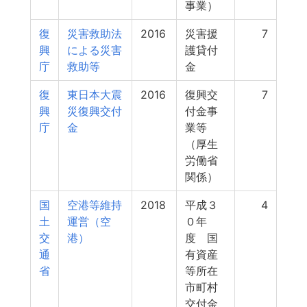
事業）
復
災害救助法
2016
災害援
7
興
による災害
護貸付
庁
救助等
金
復
東日本大震
2016
復興交
7
興
災復興交付
付金事
庁
金
業等
（厚生
労働省
関係）
国
空港等維持
2018
平成３
4
土
運営（空
０年
交
港）
度 国
通
有資産
省
等所在
市町村
交付金