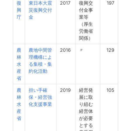
復
東日本大震
2017
復興交
197
興
災復興交付
付金事
庁
金
業等
（厚生
労働省
関係）
農
農地中間管
2016
〃
129
林
理機構によ
水
る集積・集
産
約化活動
省
農
担い手確
2019
経営発
105
林
保・経営強
展に取
水
化支援事業
り組む
産
経営体
省
が必要
とする