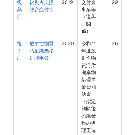
復
被災者支援
2019
交付金
29
興
総合交付金
事業等
庁
（復興
庁関
係）
復
放射性物質
2020
令和２
26
興
汚染廃棄物
年度放
庁
処理事業
射性物
質汚染
廃棄物
処理事
業費補
助金
（指定
解除後
の廃棄
物の処
理促進