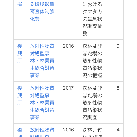
省
る環境影響
における
審査体制強
クマタカ
化費
の生息状
況調査業
務
復
放射性物質
2016
森林及び
9
興
対処型森
ほだ場の
庁
林・林業再
放射性物
生総合対策
質汚染状
事業
況の把握
復
放射性物質
2017
森林及び
8
興
対処型森
ほだ場の
庁
林・林業再
放射性物
生総合対策
質汚染状
事業
況調査
復
放射性物質
2016
森林、竹
4