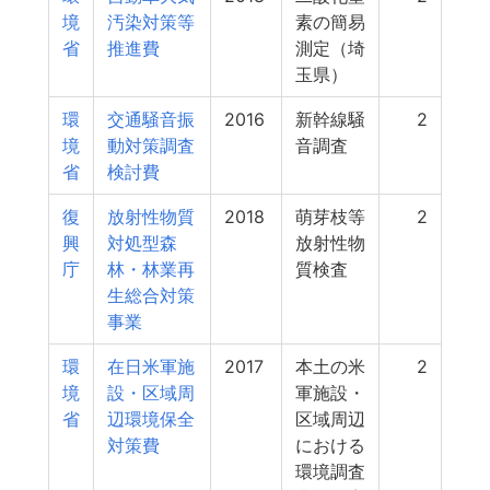
境
汚染対策等
素の簡易
省
推進費
測定（埼
玉県）
環
交通騒音振
2016
新幹線騒
2
境
動対策調査
音調査
省
検討費
復
放射性物質
2018
萌芽枝等
2
興
対処型森
放射性物
庁
林・林業再
質検査
生総合対策
事業
環
在日米軍施
2017
本土の米
2
境
設・区域周
軍施設・
省
辺環境保全
区域周辺
対策費
における
環境調査