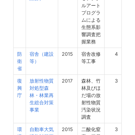
ルアート
プログラ
ムによる
生態系影
響調査把
握業務
防
宿舎（建設
2015
宿舎改修
4
衛
等）
等工事
省
復
放射性物質
2017
森林、竹
3
興
対処型森
林及びほ
庁
林・林業再
だ場の放
生総合対策
射性物質
事業
汚染状況
調査
環
自動車大気
2015
二酸化窒
3