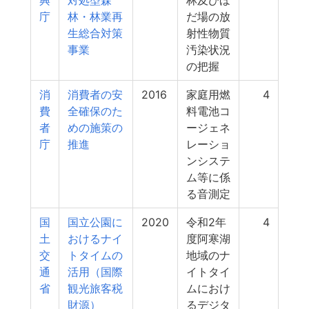
興
対処型森
林及びほ
庁
林・林業再
だ場の放
生総合対策
射性物質
事業
汚染状況
の把握
消
消費者の安
2016
家庭用燃
4
費
全確保のた
料電池コ
者
めの施策の
ージェネ
庁
推進
レーショ
ンシステ
ム等に係
る音測定
国
国立公園に
2020
令和2年
4
土
おけるナイ
度阿寒湖
交
トタイムの
地域のナ
通
活用（国際
イトタイ
省
観光旅客税
ムにおけ
財源）
るデジタ