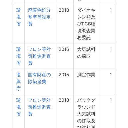
環
廃棄物処分
2018
ダイオキ
1
境
基準等設定
シン類及
省
費
びPCB環
境調査業
務委託
環
フロン等対
2016
大気試料
1
境
策推進調査
の採取
省
費
復
国有財産の
2015
測定作業
1
興
除染経費
庁
環
フロン等対
2018
バックグ
1
境
策推進調査
ラウンド
省
費
大気試料
の採取及
び試料送