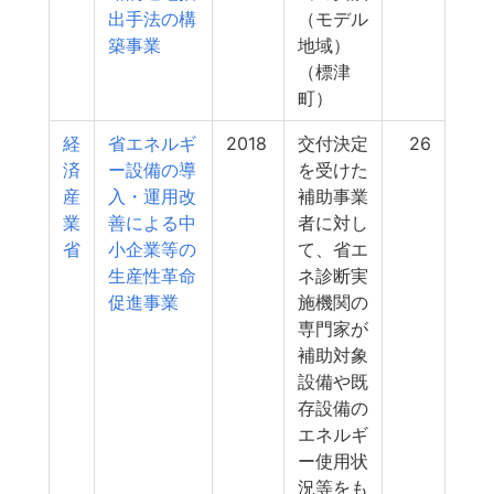
出手法の構
（モデル
築事業
地域）
（標津
町）
経
省エネルギ
2018
交付決定
26
済
ー設備の導
を受けた
産
入・運用改
補助事業
業
善による中
者に対し
省
小企業等の
て、省エ
生産性革命
ネ診断実
促進事業
施機関の
専門家が
補助対象
設備や既
存設備の
エネルギ
ー使用状
況等をも