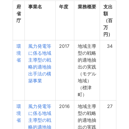
府
事業名
年度
業務概要
支出
省
額
庁
（百
万
円）
環
風力発電等
2017
地域主導
34
境
に係る地域
型の戦略
省
主導型の戦
的適地抽
略的適地抽
出の実践
出手法の構
（モデル
築事業
地域）
（標津
町）
環
風力発電等
2016
地域主導
27
境
に係る地域
型の戦略
省
主導型の戦
的適地抽
略的適地抽
出の実践