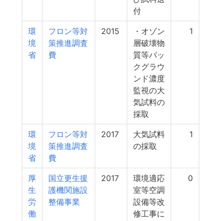
付
環
フロン等対
2015
・オゾン
1
境
策推進調査
層破壊物
省
費
質等バッ
クグラウ
ンド濃度
監視の大
気試料の
採取
環
フロン等対
2017
大気試料
1
境
策推進調査
の採取
省
費
厚
国立更生援
2017
環境適応
0
生
護機関施設
室等空調
労
整備事業
設備等改
働
修工事に