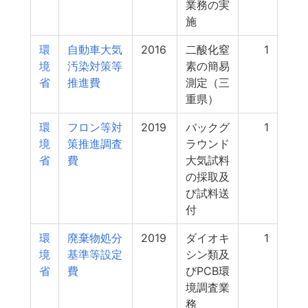
業務の実
施
環
自動車大気
2016
二酸化窒
1
境
汚染対策等
素の簡易
省
推進費
測定（三
重県）
環
フロン等対
2019
バックグ
1
境
策推進調査
ラウンド
省
費
大気試料
の採取及
び試料送
付
環
廃棄物処分
2019
ダイオキ
1
境
基準等設定
シン類及
省
費
びPCB環
境調査業
務