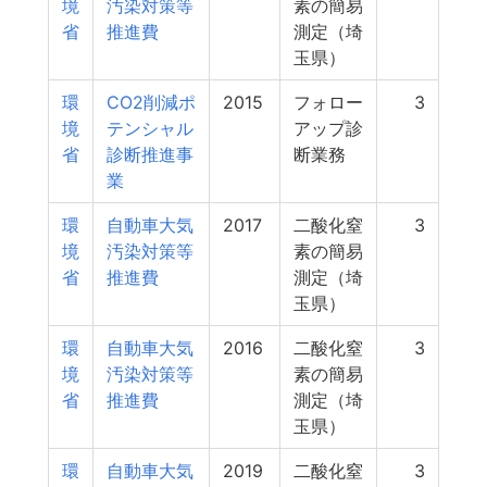
境
汚染対策等
素の簡易
省
推進費
測定（埼
玉県）
環
CO2削減ポ
2015
フォロー
3
境
テンシャル
アップ診
省
診断推進事
断業務
業
環
自動車大気
2017
二酸化窒
3
境
汚染対策等
素の簡易
省
推進費
測定（埼
玉県）
環
自動車大気
2016
二酸化窒
3
境
汚染対策等
素の簡易
省
推進費
測定（埼
玉県）
環
自動車大気
2019
二酸化窒
3