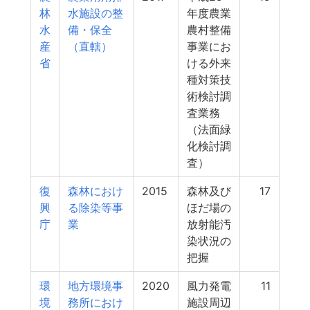
林
水施設の整
年度農業
水
備・保全
農村整備
産
（直轄）
事業にお
省
ける外来
種対策技
術検討調
査業務
（法面緑
化検討調
査）
復
森林におけ
2015
森林及び
17
興
る除染等事
ほだ場の
庁
業
放射能汚
染状況の
把握
環
地方環境事
2020
風力発電
11
境
務所におけ
施設周辺