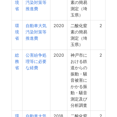
境
汚染対策等
素の簡易
省
推進費
測定（埼
玉県）
環
自動車大気
2020
二酸化窒
2
境
汚染対策等
素の簡易
省
推進費
測定（埼
玉県）
総
公害紛争処
2020
神戸市に
2
務
理等に必要
おける鉄
省
な経費
道からの
振動・騒
音被害に
かかる振
動・騒音
測定及び
分析調査
環
自動車大気
2018
二酸化窒
2