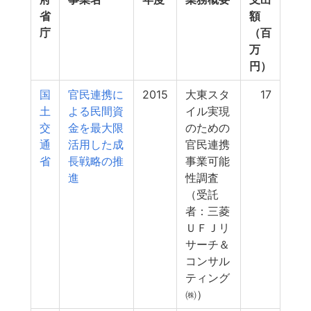
省
額
庁
（百
万
円）
国
官民連携に
2015
大東スタ
17
土
よる民間資
イル実現
交
金を最大限
のための
通
活用した成
官民連携
省
長戦略の推
事業可能
進
性調査
（受託
者：三菱
ＵＦＪリ
サーチ＆
コンサル
ティング
㈱）