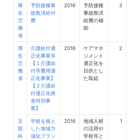
厚
予防接種事
2016
予防接種
3
生
故救済給付
事故救済
労
費
給費の補
働
助
省
厚
介護給付適
2016
ケアマネ
2
生
正化事業等
ジメント
労
【１介護給
適正化を
働
付等費用適
目的とし
省
正化事業】
た取組
【２介護給
付適正化推
進特別事
業】
文
学校を核と
2016
地域人材
1
部
した地域力
の活用や
科
強化プラン
学校等と