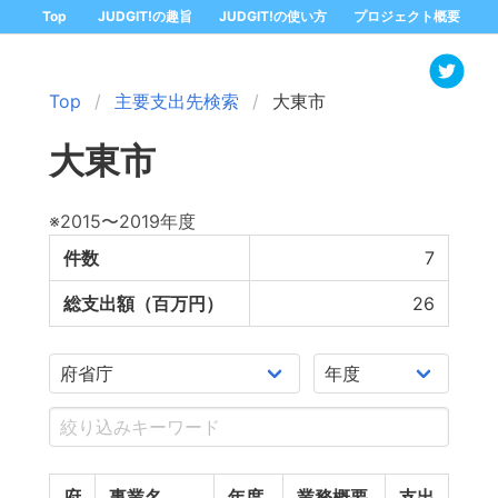
Top
JUDGIT!の趣旨
JUDGIT!の使い方
プロジェクト概要
Top
主要支出先検索
大東市
大東市
※2015〜2019年度
件数
7
総支出額（百万円）
26
府
事業名
年度
業務概要
支出