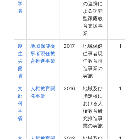
学
の連携に
省
よる訪問
型家庭教
育支援事
業
厚
地域保健従
2017
地域保健
1
生
事者現任教
従事者現
労
育推進事業
任教育推
働
進事業の
省
実施
文
人権教育開
2016
地域及び
1
部
発事業
指定校に
科
おける人
学
権教育研
省
究推進事
業の実施
文
人権教育開
2018
地域及び
1