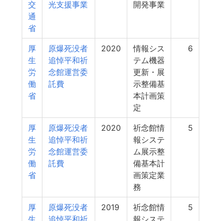
交
光支援事業
開発事業
通
省
厚
原爆死没者
2020
情報シス
6
生
追悼平和祈
テム機器
労
念館運営委
更新・展
働
託費
示整備基
省
本計画策
定
厚
原爆死没者
2020
祈念館情
5
生
追悼平和祈
報システ
労
念館運営委
ム展示整
働
託費
備基本計
省
画策定業
務
厚
原爆死没者
2019
祈念館情
5
生
追悼平和祈
報システ