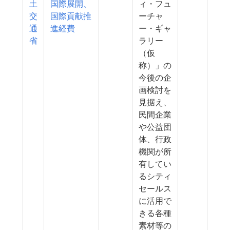
土
国際展開、
ィ・フュ
交
国際貢献推
ーチャ
通
進経費
ー・ギャ
省
ラリー
（仮
称）」の
今後の企
画検討を
見据え、
民間企業
や公益団
体、行政
機関が所
有してい
るシティ
セールス
に活用で
きる各種
素材等の