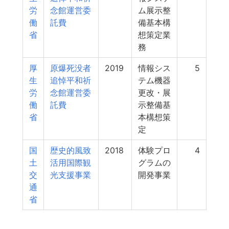
労
念館運営委
ム展示整
働
託費
備基本構
省
想策定業
務
厚
原爆死没者
2019
情報シス
5
生
追悼平和祈
テム機器
労
念館運営委
更改・展
働
託費
示整備基
省
本構想策
定
国
歴史的風致
2018
体験プロ
4
土
活用国際観
グラムの
交
光支援事業
開発事業
通
省