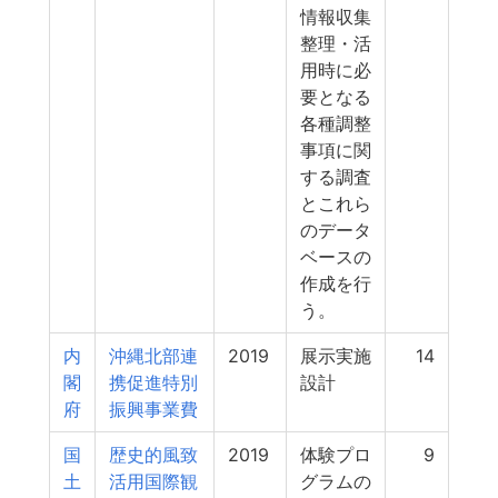
情報収集
整理・活
用時に必
要となる
各種調整
事項に関
する調査
とこれら
のデータ
ベースの
作成を行
う。
内
沖縄北部連
2019
展示実施
14
閣
携促進特別
設計
府
振興事業費
国
歴史的風致
2019
体験プロ
9
土
活用国際観
グラムの