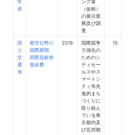
学
ング展
省
（仮称）
の展示業
務及び調
査
国
都市分野の
2018
国際競争
15
土
国際展開、
力強化の
交
国際貢献推
ためのシ
通
進経費
ティセー
省
ルスやス
マートシ
ティ等先
進的まち
づくりに
取り組ん
でいる東
京都内及
び近郊都