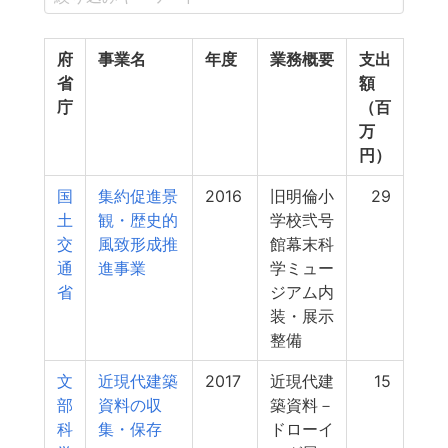
府
事業名
年度
業務概要
支出
省
額
庁
（百
万
円）
国
集約促進景
2016
旧明倫小
29
土
観・歴史的
学校弐号
交
風致形成推
館幕末科
通
進事業
学ミュー
省
ジアム内
装・展示
整備
文
近現代建築
2017
近現代建
15
部
資料の収
築資料－
科
集・保存
ドローイ