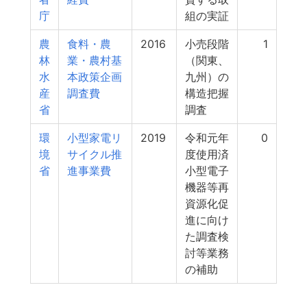
庁
組の実証
農
食料・農
2016
小売段階
1
林
業・農村基
（関東、
水
本政策企画
九州）の
産
調査費
構造把握
省
調査
環
小型家電リ
2019
令和元年
0
境
サイクル推
度使用済
省
進事業費
小型電子
機器等再
資源化促
進に向け
た調査検
討等業務
の補助