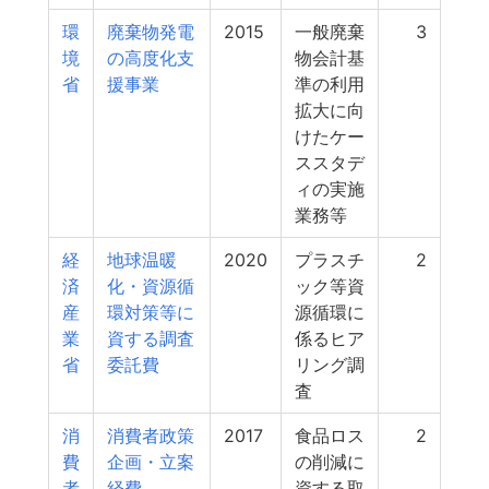
環
廃棄物発電
2015
一般廃棄
3
境
の高度化支
物会計基
省
援事業
準の利用
拡大に向
けたケー
ススタデ
ィの実施
業務等
経
地球温暖
2020
プラスチ
2
済
化・資源循
ック等資
産
環対策等に
源循環に
業
資する調査
係るヒア
省
委託費
リング調
査
消
消費者政策
2017
食品ロス
2
費
企画・立案
の削減に
者
経費
資する取