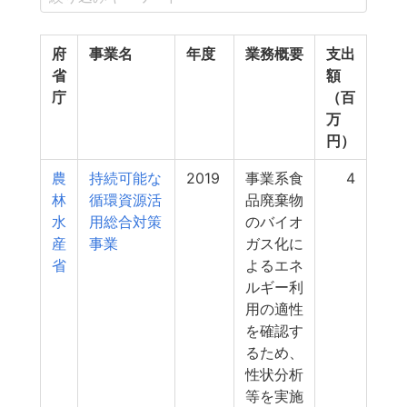
府
事業名
年度
業務概要
支出
省
額
庁
（百
万
円）
農
持続可能な
2019
事業系食
4
林
循環資源活
品廃棄物
水
用総合対策
のバイオ
産
事業
ガス化に
省
よるエネ
ルギー利
用の適性
を確認す
るため、
性状分析
等を実施