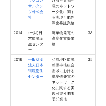
ックコン
ける廃棄物発
サルタン
電のネットワ
ツ株式会
ーク化に関す
社
る実現可能性
調査委託業務
2014
(一財)日
廃棄物発電の
38
本環境衛
高度化支援業
生センタ
務
ー
2016
一般財団
弘前地区環境
35
法人日本
整備事務組合
環境衛生
圏域における
センター
廃棄物発電の
ネットワーク
化に関する実
現可能性調査
委託業務