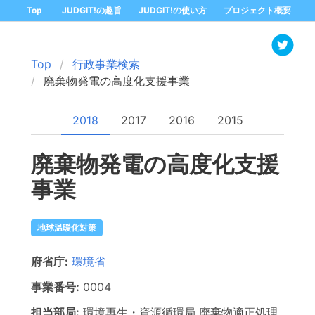
Top
JUDGIT!の趣旨
JUDGIT!の使い方
プロジェクト概要
Top
行政事業検索
廃棄物発電の高度化支援事業
2018
2017
2016
2015
廃棄物発電の高度化支援
事業
地球温暖化対策
府省庁:
環境省
事業番号:
0004
担当部局:
環境再生・資源循環局
廃棄物適正処理