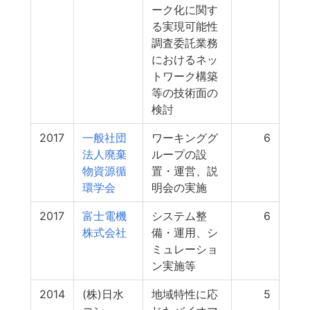
ーク化に関す
る実現可能性
調査委託業務
におけるネッ
トワーク構築
等の技術面の
検討
2017
一般社団
ワーキンググ
6
法人廃棄
ループの設
物資源循
置・運営、説
環学会
明会の実施
2017
富士電機
システム整
6
株式会社
備・運用、シ
ミュレーショ
ン実施等
2014
(株)日水
地域特性に応
5