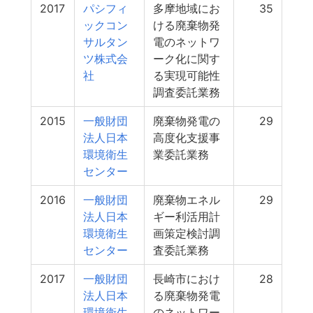
2017
パシフィ
多摩地域にお
35
ックコン
ける廃棄物発
サルタン
電のネットワ
ツ株式会
ーク化に関す
社
る実現可能性
調査委託業務
2015
一般財団
廃棄物発電の
29
法人日本
高度化支援事
環境衛生
業委託業務
センター
2016
一般財団
廃棄物エネル
29
法人日本
ギー利活用計
環境衛生
画策定検討調
センター
査委託業務
2017
一般財団
長崎市におけ
28
法人日本
る廃棄物発電
環境衛生
のネットワー