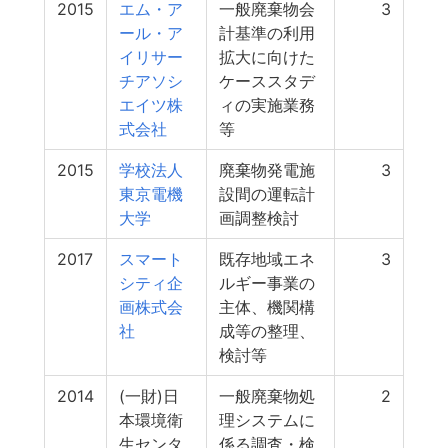
2015
エム・ア
一般廃棄物会
3
ール・ア
計基準の利用
イリサー
拡大に向けた
チアソシ
ケーススタデ
エイツ株
ィの実施業務
式会社
等
2015
学校法人
廃棄物発電施
3
東京電機
設間の運転計
大学
画調整検討
2017
スマート
既存地域エネ
3
シティ企
ルギー事業の
画株式会
主体、機関構
社
成等の整理、
検討等
2014
(一財)日
一般廃棄物処
2
本環境衛
理システムに
生センタ
係る調査・検