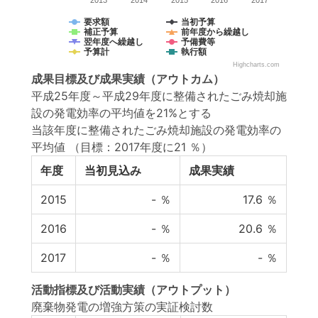
2013
2014
2015
2016
2017
要求額
当初予算
補正予算
前年度から繰越し
翌年度へ繰越し
予備費等
予算計
執行額
Highcharts.com
成果目標
及び
成果実績
（アウトカム）
平成25年度～平成29年度に整備されたごみ焼却施
設の発電効率の平均値を21%とする
当該年度に整備されたごみ焼却施設の発電効率の
平均値
（目標：2017年度に21 ％）
年度
当初見込み
成果実績
2015
-
％
17.6
％
2016
-
％
20.6
％
2017
-
％
-
％
活動指標
及び
活動実績
（アウトプット）
廃棄物発電の増強方策の実証検討数