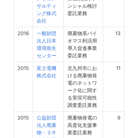
サルティ
ンシャル検討
ング株式
委託業務
会社
2016
一般財団
廃棄物系バイ
13
法人日本
オマス利活用
環境衛生
導入促進事業
センター
委託業務
2015
富士電機
北九州市にお
11
株式会社
ける廃棄物発
電のネットワ
ーク化に関す
る実現可能性
調査委託業務
2015
公益財団
廃棄物発電の
9
法人廃棄
高度化支援事
物・３Ｒ
業委託業務