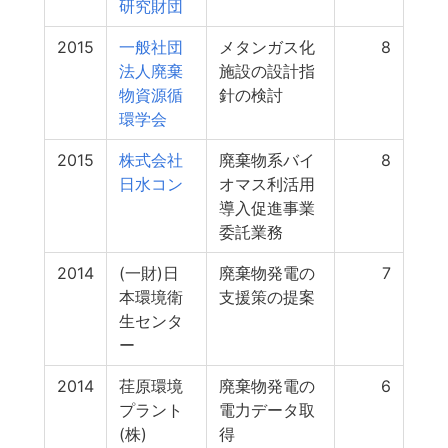
研究財団
2015
一般社団
メタンガス化
8
法人廃棄
施設の設計指
物資源循
針の検討
環学会
2015
株式会社
廃棄物系バイ
8
日水コン
オマス利活用
導入促進事業
委託業務
2014
(一財)日
廃棄物発電の
7
本環境衛
支援策の提案
生センタ
ー
2014
荏原環境
廃棄物発電の
6
プラント
電力データ取
(株)
得