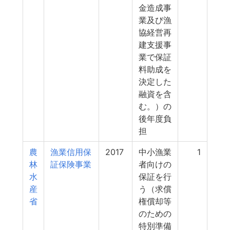
金造成事
業及び漁
協経営再
建支援事
業で保証
料助成を
決定した
融資を含
む。）の
後年度負
担
農
漁業信用保
2017
中小漁業
1
林
証保険事業
者向けの
水
保証を行
産
う（求償
省
権償却等
のための
特別準備