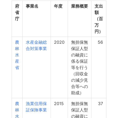
府
事業名
年度
業務概要
支出
省
額
庁
（百
万
円）
農
水産金融総
2020
無担保無
56
林
合対策事業
保証人型
水
の融資に
産
係る保証
省
等を行う
（回収金
の減少見
合等への
助成）
農
漁業信用保
2015
無担保無
37
林
証保険事業
保証人型
水
の融資に