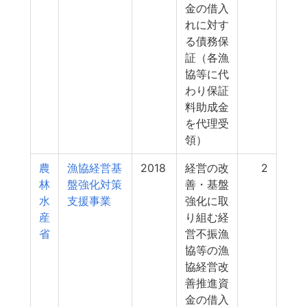
金の借入
れに対す
る債務保
証（各漁
協等に代
わり保証
料助成金
を代理受
領）
農
漁協経営基
2018
経営の改
2
林
盤強化対策
善・基盤
水
支援事業
強化に取
産
り組む経
省
営不振漁
協等の漁
協経営改
善推進資
金の借入