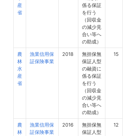
産
係る保証
省
を行う
（回収金
の減少見
合い等へ
の助成）
農
漁業信用保
2018
無担保無
15
林
証保険事業
保証人型
水
の融資に
産
係る保証
省
を行う
（回収金
の減少見
合い等へ
の助成）
農
漁業信用保
2016
無担保無
12
林
証保険事業
保証人型