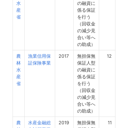
水
の融資に
産
係る保証
省
を行う
（回収金
の減少見
合い等へ
の助成）
農
漁業信用保
2017
無担保無
12
林
証保険事業
保証人型
水
の融資に
産
係る保証
省
を行う
（回収金
の減少見
合い等へ
の助成）
農
水産金融総
2019
無担保無
11