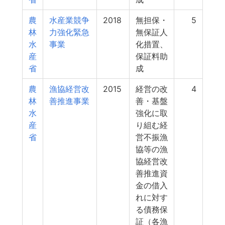
農
水産業競争
2018
無担保・
5
林
力強化緊急
無保証人
水
事業
化措置、
産
保証料助
省
成
農
漁協経営改
2015
経営の改
4
林
善推進事業
善・基盤
水
強化に取
産
り組む経
省
営不振漁
協等の漁
協経営改
善推進資
金の借入
れに対す
る債務保
証（各漁