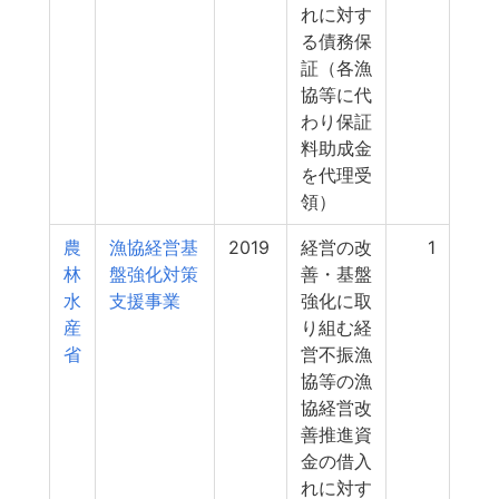
れに対す
る債務保
証（各漁
協等に代
わり保証
料助成金
を代理受
領）
農
漁協経営基
2019
経営の改
1
林
盤強化対策
善・基盤
水
支援事業
強化に取
産
り組む経
省
営不振漁
協等の漁
協経営改
善推進資
金の借入
れに対す