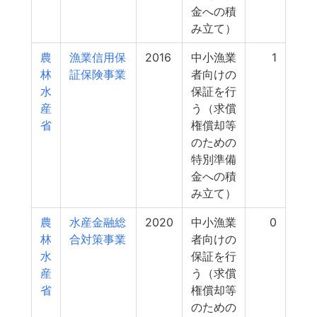
金への積
み立て）
農
漁業信用保
2016
中小漁業
1
林
証保険事業
者向けの
水
保証を行
産
う（求償
省
権償却等
のための
特別準備
金への積
み立て）
農
水産金融総
2020
中小漁業
0
林
合対策事業
者向けの
水
保証を行
産
う（求償
省
権償却等
のための