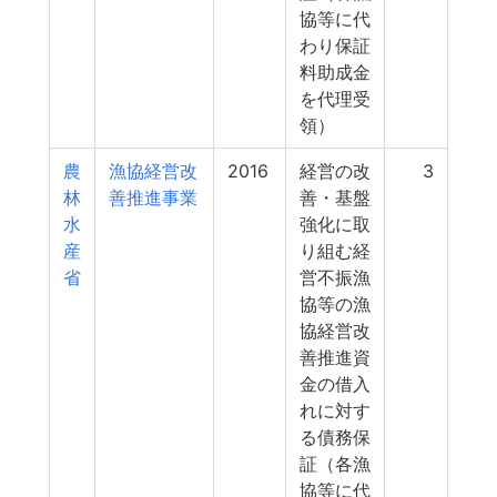
協等に代
わり保証
料助成金
を代理受
領）
農
漁協経営改
2016
経営の改
3
林
善推進事業
善・基盤
水
強化に取
産
り組む経
省
営不振漁
協等の漁
協経営改
善推進資
金の借入
れに対す
る債務保
証（各漁
協等に代