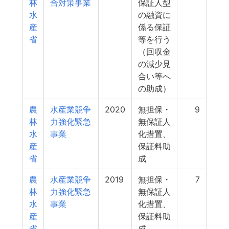
林
合対策事業
保証人型
水
の融資に
産
係る保証
省
等を行う
（回収金
の減少見
合い等へ
の助成）
農
水産業競争
2020
無担保・
9
林
力強化緊急
無保証人
水
事業
化措置、
産
保証料助
省
成
農
水産業競争
2019
無担保・
7
林
力強化緊急
無保証人
水
事業
化措置、
産
保証料助
省
成