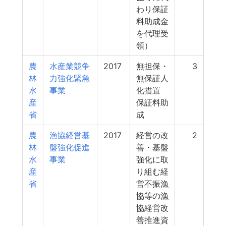
わり保証
料助成金
を代理受
領）
農
水産業競争
2017
無担保・
3
林
力強化緊急
無保証人
水
事業
化措置
産
保証料助
省
成
農
漁協経営基
2017
経営の改
2
林
盤強化促進
善・基盤
水
事業
強化に取
産
り組む経
省
営不振漁
協等の漁
協経営改
善推進資