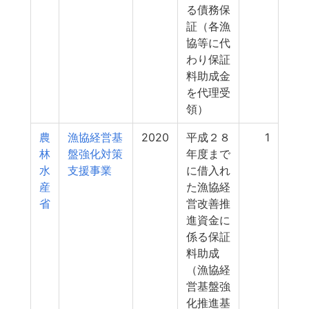
る債務保
証（各漁
協等に代
わり保証
料助成金
を代理受
領）
農
漁協経営基
2020
平成２８
1
林
盤強化対策
年度まで
水
支援事業
に借入れ
産
た漁協経
省
営改善推
進資金に
係る保証
料助成
（漁協経
営基盤強
化推進基