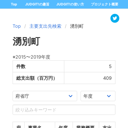
Top
JUDGIT!の趣旨
JUDGIT!の使い方
プロジェクト概要
Top
主要支出先検索
湧別町
湧別町
※2015〜2019年度
件数
5
総支出額（百万円）
409
府
事業名
年度
業務概要
支出