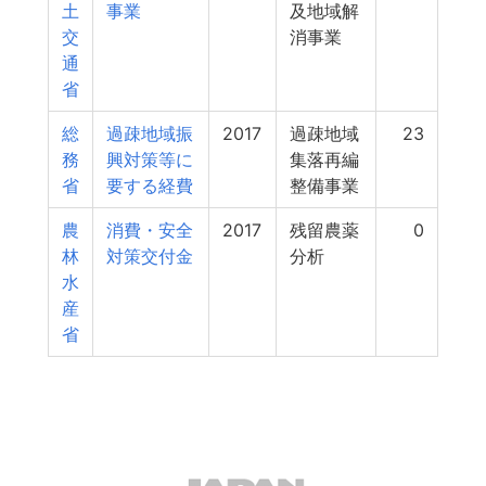
土
事業
及地域解
交
消事業
通
省
総
過疎地域振
2017
過疎地域
23
務
興対策等に
集落再編
省
要する経費
整備事業
農
消費・安全
2017
残留農薬
0
林
対策交付金
分析
水
産
省