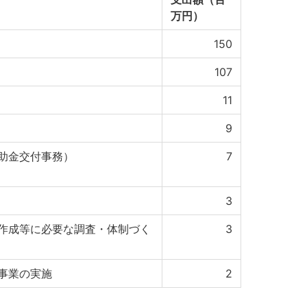
万円）
150
107
11
9
助金交付事務）
7
3
作成等に必要な調査・体制づく
3
事業の実施
2