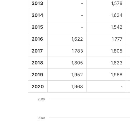
2013
-
1,578
2014
-
1,624
2015
-
1,542
2016
1,622
1,777
2017
1,783
1,805
2018
1,805
1,823
2019
1,952
1,968
2020
1,968
-
2500
2000