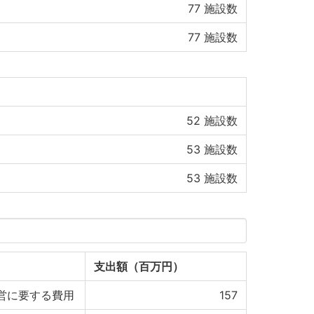
77
施設数
77
施設数
52
施設数
53
施設数
53
施設数
支出額（百万円）
営に要する費用
157