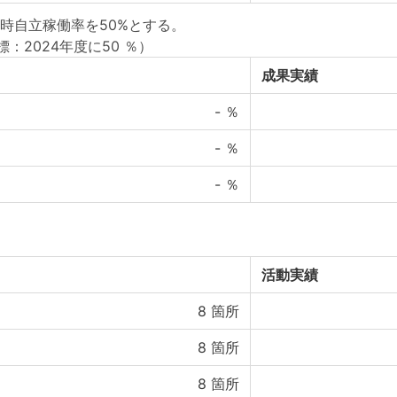
時自立稼働率を50%とする。
標：2024年度に50 ％）
成果実績
-
％
-
％
-
％
活動実績
8
箇所
8
箇所
8
箇所