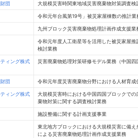
究財団
大規模災害時関東地域災害廃棄物対策調査検
令和元年台風第19号」被災家屋棟数の推計業
九州ブロック災害廃棄物処理計画作成支援業
令和元年度人工衛星等を活用した被災家屋推
検討業務
ルティング株式
災害廃棄物処理対策研修モデル業務（中国四
究財団
令和元年度災害廃棄物分野における人材育成
ルティング株式
大規模災害時における中国四国ブロックでの
棄物対策に関する調査検討業務
施設整備に関する計画支援事業
東北地方ブロックにおける大規模災害に備え
による災害廃棄物処理計画作成支援業務