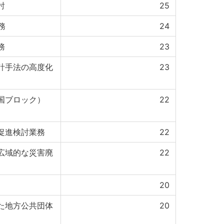
討
25
務
24
務
23
計手法の高度化
23
国ブロック）
22
促進検討業務
22
広域的な災害廃
22
20
た地方公共団体
20