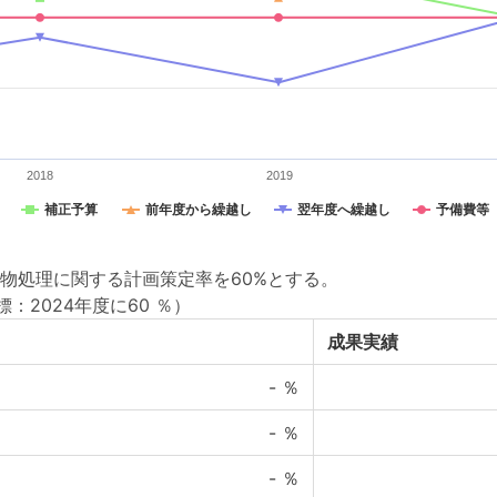
2018
2019
補正予算
前年度から繰越し
翌年度へ繰越し
予備費等
物処理に関する計画策定率を60%とする。
標：2024年度に60 ％）
成果実績
-
％
-
％
-
％