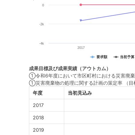
0
-2k
-4k
2017
要求額
当初予算
成果目標
及び
成果実績
（アウトカム）
①令和6年度において市区町村における災害廃棄
①災害廃棄物の処理に関する計画の策定率
（目
年度
当初見込み
2017
2018
2019