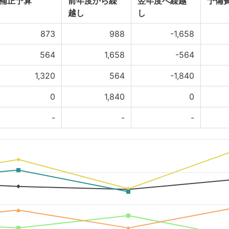
補正予算
前年度から繰
翌年度へ繰越
予備
越し
し
873
988
-1,658
564
1,658
-564
1,320
564
-1,840
0
1,840
0
-
-
-