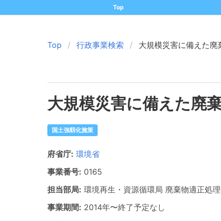
Top
Top
行政事業検索
大規模災害に備えた廃
大規模災害に備えた廃
国土強靱化施策
府省庁:
環境省
事業番号:
0165
担当部局:
環境再生・資源循環局
廃棄物適正処理
事業期間:
2014年
〜
終了予定なし