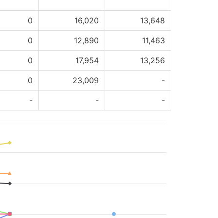
0
16,020
13,648
0
12,890
11,463
0
17,954
13,256
0
23,009
-
-
-
-