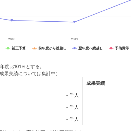
2018
2019
補正予算
前年度から繰越し
翌年度へ繰越し
予備費等
度比101％とする。
度成果実績については集計中）
成果実績
-
千人
-
千人
-
千人