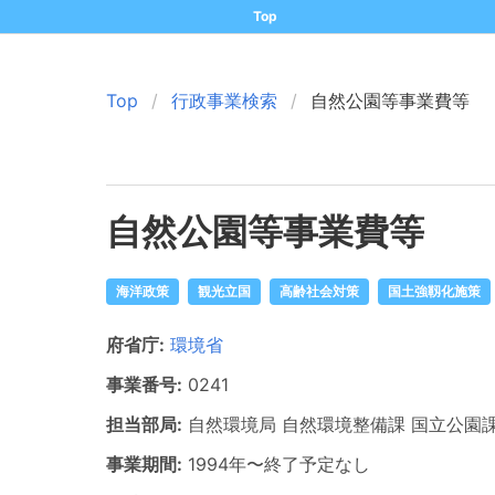
Top
Top
行政事業検索
自然公園等事業費等
自然公園等事業費等
海洋政策
観光立国
高齢社会対策
国土強靱化施策
府省庁:
環境省
事業番号:
0241
担当部局:
自然環境局
自然環境整備課 国立公園課
事業期間:
1994年
〜
終了予定なし