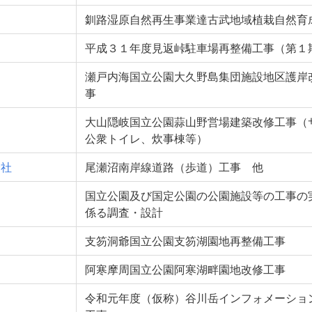
釧路湿原自然再生事業達古武地域植栽自然育
平成３１年度見返峠駐車場再整備工事（第１
瀬戸内海国立公園大久野島集団施設地区護岸
事
大山隠岐国立公園蒜山野営場建築改修工事（
公衆トイレ、炊事棟等）
会社
尾瀬沼南岸線道路（歩道）工事 他
国立公園及び国定公園の公園施設等の工事の
係る調査・設計
支笏洞爺国立公園支笏湖園地再整備工事
阿寒摩周国立公園阿寒湖畔園地改修工事
令和元年度（仮称）谷川岳インフォメーショ