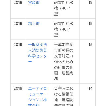
2019
宮崎市
耐震性貯水
19
槽（40㎥
型）
2019
郡上市
耐震性貯水
19
槽（40㎥
型）
2019
一般財団法
平成31年度
15
人消防防災
市町村長の
科学センタ
災害対応力
ー
強化のため
の研修の企
画・運営業
務
2019
エーティコ
災害時にお
14
ミュニケー
ける情報伝
ションズ株
達・連絡調
式会社
整体制の簡