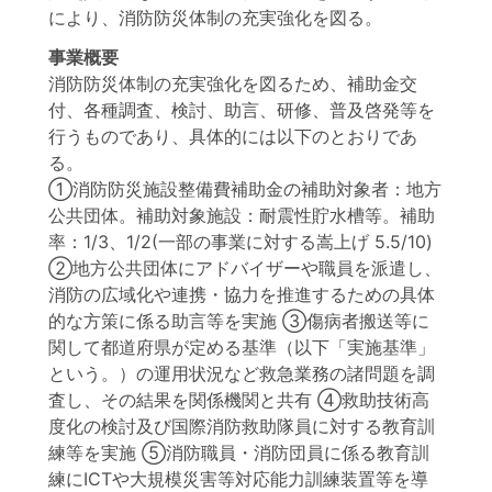
により、消防防災体制の充実強化を図る。
事業概要
消防防災体制の充実強化を図るため、補助金交
付、各種調査、検討、助言、研修、普及啓発等を
行うものであり、具体的には以下のとおりであ
る。
①消防防災施設整備費補助金の補助対象者：地方
公共団体。補助対象施設：耐震性貯水槽等。補助
率：1/3、1/2(一部の事業に対する嵩上げ 5.5/10)
②地方公共団体にアドバイザーや職員を派遣し、
消防の広域化や連携・協力を推進するための具体
的な方策に係る助言等を実施 ③傷病者搬送等に
関して都道府県が定める基準（以下「実施基準」
という。）の運用状況など救急業務の諸問題を調
査し、その結果を関係機関と共有 ④救助技術高
度化の検討及び国際消防救助隊員に対する教育訓
練等を実施 ⑤消防職員・消防団員に係る教育訓
練にICTや大規模災害等対応能力訓練装置等を導