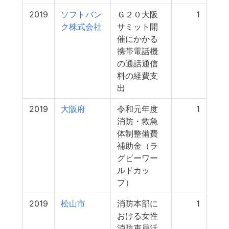
2019
ソフトバン
Ｇ２０大阪
1
ク株式会社
サミット開
催にかかる
携帯電話機
の通話通信
料の経費支
出
2019
大阪府
令和元年度
1
消防・救急
体制整備費
補助金（ラ
グビーワー
ルドカッ
プ）
2019
松山市
消防本部に
1
おける女性
消防吏員活