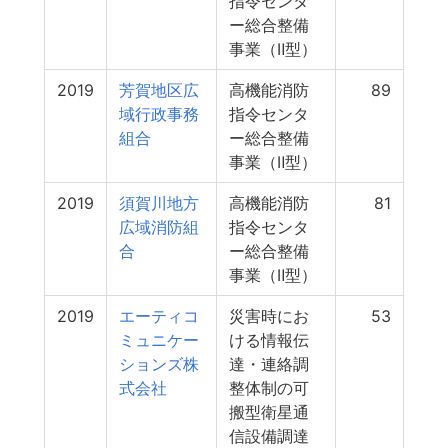
指令センタ
ー総合整備
事業（Ⅱ型）
2019
芳賀地区広
高機能消防
89
域行政事務
指令センタ
組合
ー総合整備
事業（Ⅱ型）
2019
須賀川地方
高機能消防
81
広域消防組
指令センタ
合
ー総合整備
事業（Ⅱ型）
2019
エーティコ
災害時にお
53
ミュニケー
ける情報伝
ションズ株
達・連絡調
式会社
整体制の可
搬型衛星通
信設備調達