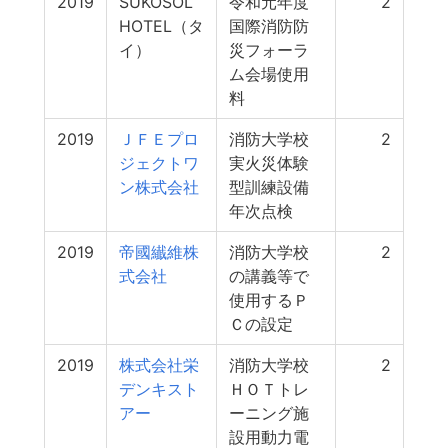
2019
SUKOSOL
令和元年度
2
HOTEL（タ
国際消防防
イ）
災フォーラ
ム会場使用
料
2019
ＪＦＥプロ
消防大学校
2
ジェクトワ
実火災体験
ン株式会社
型訓練設備
年次点検
2019
帝國纎維株
消防大学校
2
式会社
の講義等で
使用するＰ
Ｃの設定
2019
株式会社栄
消防大学校
2
デンキスト
ＨＯＴトレ
アー
ーニング施
設用動力電