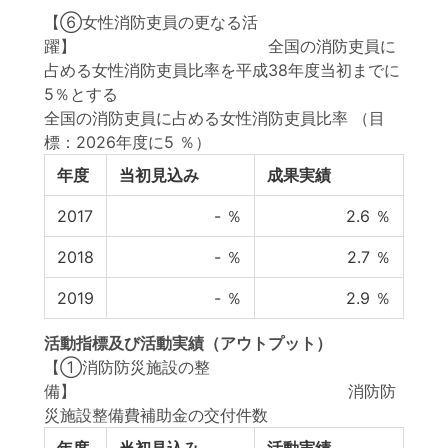
【⑥女性消防吏員の更なる活
躍】 全国の消防吏員に
占める女性消防吏員比率を平成38年度当初までに
5％とする
全国の消防吏員に占める女性消防吏員比率
（目
標：2026年度に5 ％）
年度
当初見込み
成果実績
2017
-
％
2.6
％
2018
-
％
2.7
％
2019
-
％
2.9
％
活動指標
及び
活動実績
（アウトプット）
【①消防防災施設の整
備】 消防防
災施設整備費補助金の交付件数