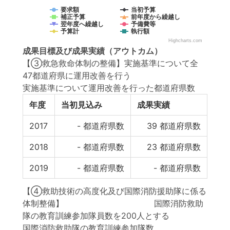
要求額
当初予算
補正予算
前年度から繰越し
翌年度へ繰越し
予備費等
予算計
執行額
Highcharts.com
成果目標
及び
成果実績
（アウトカム）
【③救急救命体制の整備】実施基準について全
47都道府県に運用改善を行う
実施基準について運用改善を行った都道府県数
年度
当初見込み
成果実績
2017
-
都道府県数
39
都道府県数
2018
-
都道府県数
23
都道府県数
2019
-
都道府県数
-
都道府県数
【④救助技術の高度化及び国際消防援助隊に係る
体制整備】 国際消防救助
隊の教育訓練参加隊員数を200人とする
国際消防救助隊の教育訓練参加隊数