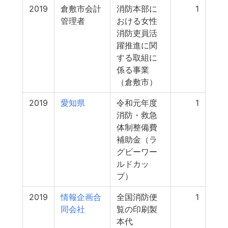
2019
倉敷市会計
消防本部に
1
管理者
おける女性
消防吏員活
躍推進に関
する取組に
係る事業
（倉敷市）
2019
愛知県
令和元年度
1
消防・救急
体制整備費
補助金（ラ
グビーワー
ルドカッ
プ）
2019
情報企画合
全国消防便
1
同会社
覧の印刷製
本代