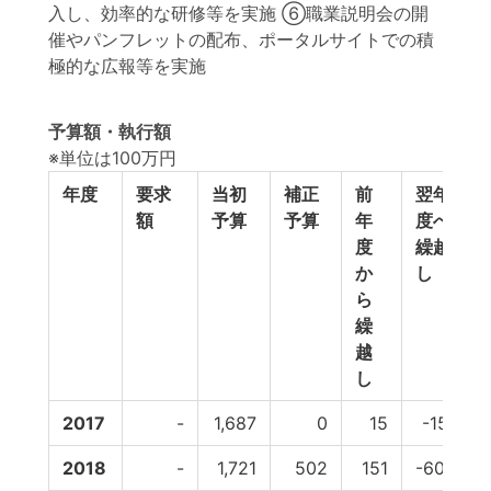
入し、効率的な研修等を実施 ⑥職業説明会の開
催やパンフレットの配布、ポータルサイトでの積
極的な広報等を実施
予算額・執行額
※単位は100万円
年度
要求
当初
補正
前
翌年
額
予算
予算
年
度へ
度
繰越
か
し
ら
繰
越
し
2017
-
1,687
0
15
-151
2018
-
1,721
502
151
-602