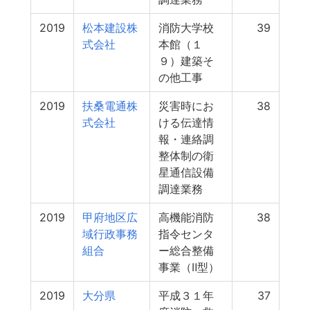
2019
松本建設株
消防大学校
39
式会社
本館（１
９）建築そ
の他工事
2019
扶桑電通株
災害時にお
38
式会社
ける伝達情
報・連絡調
整体制の衛
星通信設備
調達業務
2019
甲府地区広
高機能消防
38
域行政事務
指令センタ
組合
ー総合整備
事業（Ⅱ型）
2019
大分県
平成３１年
37