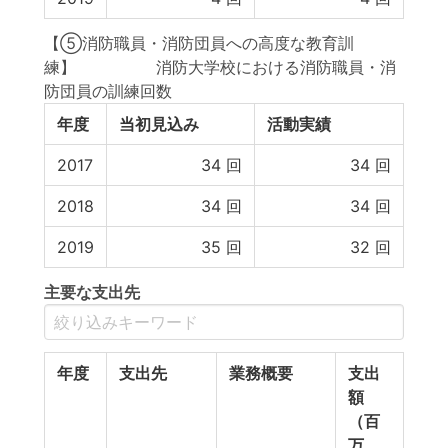
【⑤消防職員・消防団員への高度な教育訓
練】 消防大学校における消防職員・消
防団員の訓練回数
年度
当初見込み
活動実績
2017
34
回
34
回
2018
34
回
34
回
2019
35
回
32
回
主要な支出先
年度
支出先
業務概要
支出
額
（百
万