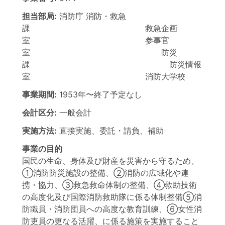
担当部局:
消防庁
消防・救急
課 救急企画
室 参事官
室 防災
課 防災情報
室 消防大学校
事業期間:
1953年
〜
終了予定なし
会計区分:
一般会計
実施方法:
直接実施、委託・請負、補助
事業の目的
国民の生命、身体及び財産を災害から守るため、
①消防防災施設の整備、②消防の広域化や連
携・協力、③救急救命体制の整備、④救助技術
の高度化及び国際消防救助隊に係る体制整備⑤消
防職員・消防団員への高度な教育訓練、⑥女性消
防吏員の更なる活躍、に係る施策を実施すること