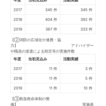
年度
当初見込み
活動実績
2017
345
件
345
件
2018
404
件
392
件
2019
367
件
333
件
【②消防の広域化や連携・協
力】 アドバイザー
や職員の派遣による助言等の実施件数
年度
当初見込み
活動実績
2017
11
件
3
件
2018
11
件
5
件
2019
11
件
10
件
【③救急救命体制の整
備】 実施基