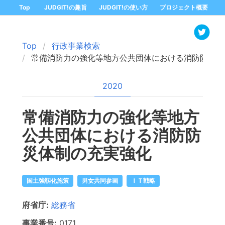
Top
JUDGIT!の趣旨
JUDGIT!の使い方
プロジェクト概要
Top
行政事業検索
常備消防力の強化等地方公共団体における消防防災体
2020
常備消防力の強化等地方
公共団体における消防防
災体制の充実強化
国土強靱化施策
男女共同参画
ＩＴ戦略
府省庁:
総務省
事業番号:
0171