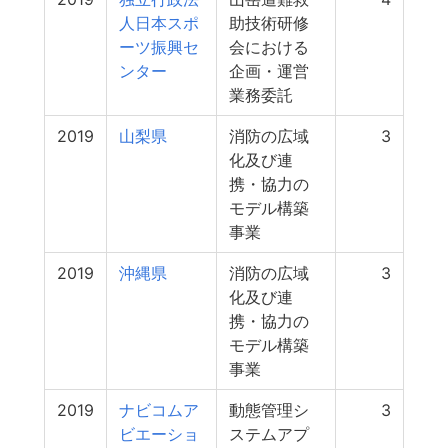
人日本スポ
助技術研修
ーツ振興セ
会における
ンター
企画・運営
業務委託
2019
山梨県
消防の広域
3
化及び連
携・協力の
モデル構築
事業
2019
沖縄県
消防の広域
3
化及び連
携・協力の
モデル構築
事業
2019
ナビコムア
動態管理シ
3
ビエーショ
ステムアプ