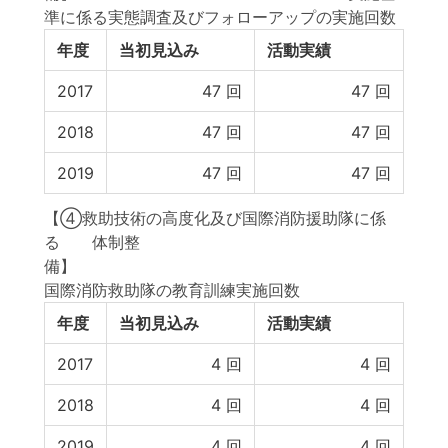
準に係る実態調査及びフォローアップの実施回数
年度
当初見込み
活動実績
2017
47
回
47
回
2018
47
回
47
回
2019
47
回
47
回
【④救助技術の高度化及び国際消防援助隊に係
る 体制整
備
国際消防救助隊の教育訓練実施回数
年度
当初見込み
活動実績
2017
4
回
4
回
2018
4
回
4
回
2019
4
回
4
回