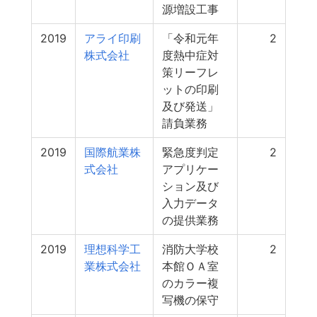
源増設工事
2019
アライ印刷
「令和元年
2
株式会社
度熱中症対
策リーフレ
ットの印刷
及び発送」
請負業務
2019
国際航業株
緊急度判定
2
式会社
アプリケー
ション及び
入力データ
の提供業務
2019
理想科学工
消防大学校
2
業株式会社
本館ＯＡ室
のカラー複
写機の保守