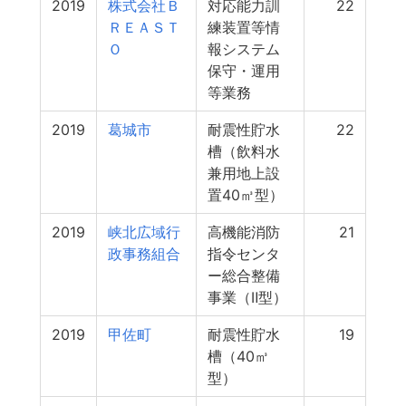
2019
株式会社Ｂ
対応能力訓
22
ＲＥＡＳＴ
練装置等情
Ｏ
報システム
保守・運用
等業務
2019
葛城市
耐震性貯水
22
槽（飲料水
兼用地上設
置40㎥型）
2019
峡北広域行
高機能消防
21
政事務組合
指令センタ
ー総合整備
事業（Ⅱ型）
2019
甲佐町
耐震性貯水
19
槽（40㎥
型）