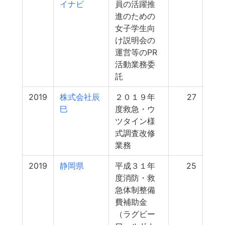
イナビ
員の活躍推
進のための
女子学生向
け説明会の
運営等のPR
活動業務委
託
2019
株式会社辰
２０１９年
27
巳
度救急・ウ
ツタイン様
式調査改修
業務
2019
静岡県
平成３１年
25
度消防・救
急体制整備
費補助金
（ラグビー