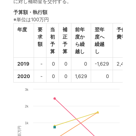
に対し補助金を交付する。
予算額・執行額
※単位は100万円
年度
要
当
補
前年
翌年
予備
求
初
正
度か
度へ
費等
額
予
予
ら繰
繰越
算
算
越し
し
2019
-
0
0
0
-1,629
2,447
2020
-
0
0
1,629
0
0
3k
2k
1k
百万円