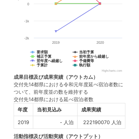
0
-1k
-2k
2019
2020
要求額
当初予算
補正予算
前年度から繰越し
翌年度へ繰越し
予備費等
予算計
執行額
Highcharts.com
成果目標
及び
成果実績
（アウトカム）
交付先14都県における令和元年度延べ宿泊者数に
ついて、前年度並の数を維持する
交付先14都県における延べ宿泊者数
年度
当初見込み
成果実績
2019
-
人泊
222190070
人泊
活動指標
及び
活動実績
（アウトプット）