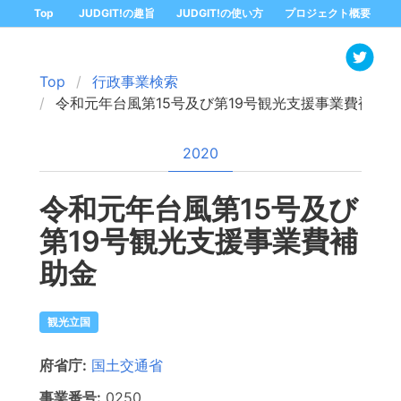
Top
JUDGIT!の趣旨
JUDGIT!の使い方
プロジェクト概要
Top
行政事業検索
令和元年台風第15号及び第19号観光支援事業費補助金
2020
令和元年台風第15号及び
第19号観光支援事業費補
助金
観光立国
府省庁:
国土交通省
事業番号:
0250