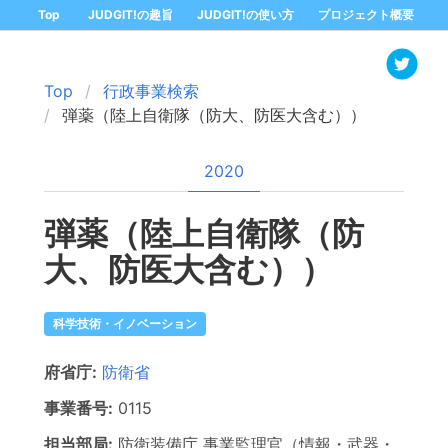
Top
JUDGIT!の趣旨
JUDGIT!の使い方
プロジェクト概要
Top
行政事業検索
弾薬（陸上自衛隊（防大、防医大含む））
2020
弾薬（陸上自衛隊（防
大、防医大含む））
科学技術・イノベーション
府省庁:
防衛省
事業番号:
0115
担当部局:
防衛装備庁
事業監理官（情報・武器・