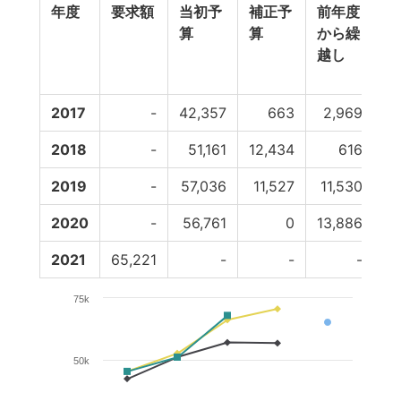
年度
要求額
当初予
補正予
前年度
翌
算
算
から繰
へ
越し
し
2017
-
42,357
663
2,969
2018
-
51,161
12,434
616
-
2019
-
57,036
11,527
11,530
-1
2020
-
56,761
0
13,886
2021
65,221
-
-
-
75k
50k