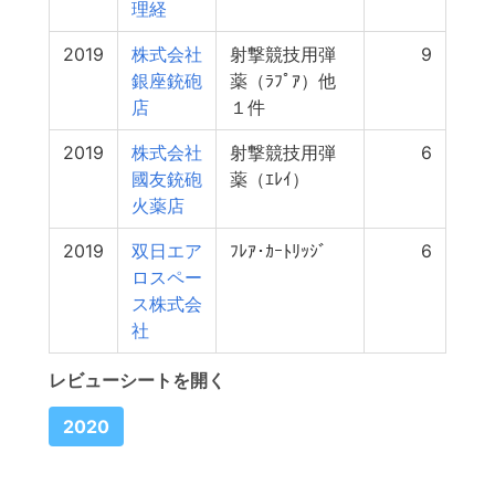
理経
2019
株式会社
射撃競技用弾
9
銀座銃砲
薬（ﾗﾌﾟｱ）他
店
１件
2019
株式会社
射撃競技用弾
6
國友銃砲
薬（ｴﾚｲ）
火薬店
2019
双日エア
ﾌﾚｱ･ｶｰﾄﾘｯｼﾞ
6
ロスペー
ス株式会
社
レビューシートを開く
2020