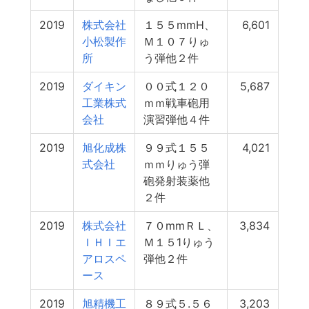
2019
株式会社
１５５mmH、
6,601
小松製作
Ｍ１０７りゅ
所
う弾他２件
2019
ダイキン
００式１２０
5,687
工業株式
ｍｍ戦車砲用
会社
演習弾他４件
2019
旭化成株
９９式１５５
4,021
式会社
ｍｍりゅう弾
砲発射装薬他
２件
2019
株式会社
７０mmＲＬ、
3,834
ＩＨＩエ
Ｍ１５1りゅう
アロスペ
弾他２件
ース
2019
旭精機工
８９式５.５６
3,203