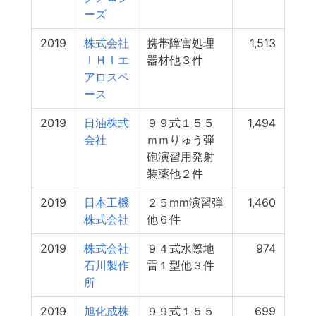
ーズ
2019
株式会社
携帯障害処理
1,513
ＩＨＩエ
器材他３件
アロスペ
ース
2019
日油株式
９９式１５５
1,494
会社
ｍｍりゅう弾
砲演習用発射
装薬他２件
2019
日本工機
２５mm演習弾
1,460
株式会社
他６件
2019
株式会社
９４式水際地
974
石川製作
雷１型他３件
所
2019
旭化成株
９９式１５５
699