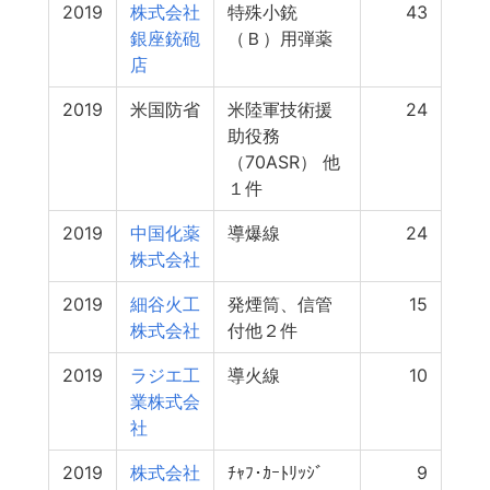
2019
株式会社
特殊小銃
43
銀座銃砲
（Ｂ）用弾薬
店
2019
米国防省
米陸軍技術援
24
助役務
（70ASR） 他
１件
2019
中国化薬
導爆線
24
株式会社
2019
細谷火工
発煙筒、信管
15
株式会社
付他２件
2019
ラジエ工
導火線
10
業株式会
社
2019
株式会社
ﾁｬﾌ･ｶｰﾄﾘｯｼﾞ
9