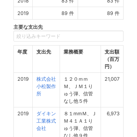
2018
83
件
83
件
2019
89
件
89
件
主要な支出先
年度
支出先
業務概要
支出額
（百万
円）
2019
株式会社
１２０ｍｍ
21,007
小松製作
Ｍ、ＪＭ１り
所
ゅう弾、信管
なし他５件
2019
ダイキン
８１mmＭ、Ｊ
6,973
工業株式
Ｍ４１Ａ１り
会社
ゅう弾、信管
なし他９件