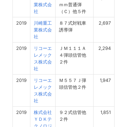
業株式会
ｍｍ普通弾
社
（Ｃ）他５件
2019
川崎重工
８７式対戦車
2,697
業株式会
誘導弾
社
2019
リコーエ
ＪＭ１１１Ａ
2,294
レメック
４弾頭信管他
ス株式会
２件
社
2019
リコーエ
Ｍ５５７Ｊ弾
1,947
レメック
頭信管他２件
ス株式会
社
2019
株式会社
９２式信管他
1,851
ＹＤＫテ
２件
クノロジ