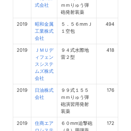
式会社
ｍｍりゅう弾
砲発射装薬
2019
昭和金属
５．５６mmＪ
494
工業株式
１空包
会社
2019
ＪＭＵデ
９４式水際地
418
ィフェン
雷２型
スシステ
ムズ株式
会社
2019
日油株式
９９式１５５
176
会社
ｍｍりゅう弾
砲演習用発射
装薬
2019
住商エア
６０mm迫撃砲
172
ロシステ
（Ｂ）用弾薬