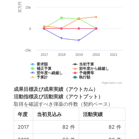
百万円
25k
0
-25k
2017
2018
2019
2020
2021
要求額
当初予算
補正予算
前年度から繰越し
翌年度へ繰越し
予備費等
予算計
執行額
Highcharts.com
成果目標
及び
成果実績
（アウトカム）
活動指標
及び
活動実績
（アウトプット）
取得を確認すべき弾薬の件数（契約ベース）
年度
当初見込み
活動実績
2017
82
件
82
件