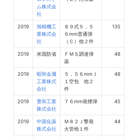
ム株式会
社
2019
旭精機工
８９式５．５
135
業株式会
６mm普通弾
社
（Ｃ）他２件
2019
米国防省
ＦＭＳ調達弾
48
薬
2019
昭和金属
５．５６mmＪ
48
工業株式
１空包 他２
会社
件
2019
豊和工業
７６mm発煙弾
45
株式会社
2019
中国化薬
Ｍ８２Ｊ撃発
44
株式会社
火管他１件