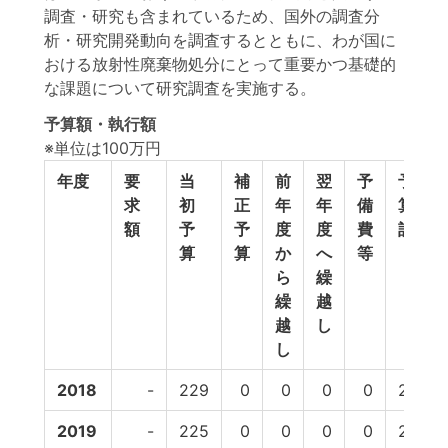
調査・研究も含まれているため、国外の調査分
析・研究開発動向を調査するとともに、わが国に
おける放射性廃棄物処分にとって重要かつ基礎的
な課題について研究調査を実施する。
予算額・執行額
※単位は100万円
年度
要
当
補
前
翌
予
予
求
初
正
年
年
備
算
額
予
予
度
度
費
計
算
算
か
へ
等
ら
繰
繰
越
越
し
し
2018
-
229
0
0
0
0
229
2019
-
225
0
0
0
0
225