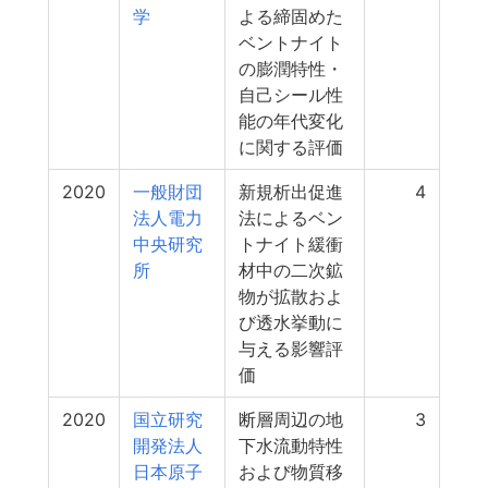
学
よる締固めた
ベントナイト
の膨潤特性・
自己シール性
能の年代変化
に関する評価
2020
一般財団
新規析出促進
4
法人電力
法によるベン
中央研究
トナイト緩衝
所
材中の二次鉱
物が拡散およ
び透水挙動に
与える影響評
価
2020
国立研究
断層周辺の地
3
開発法人
下水流動特性
日本原子
および物質移