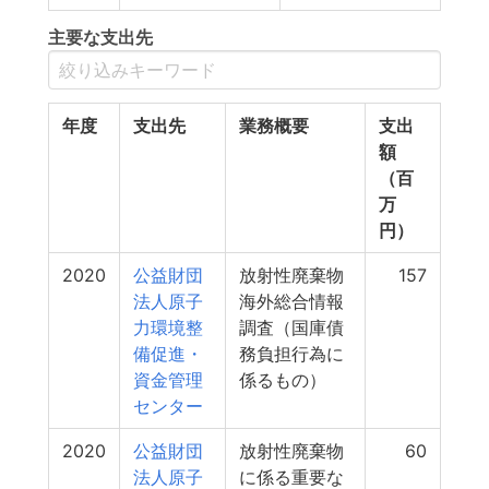
主要な支出先
年度
支出先
業務概要
支出
額
（百
万
円）
2020
公益財団
放射性廃棄物
157
法人原子
海外総合情報
力環境整
調査（国庫債
備促進・
務負担行為に
資金管理
係るもの）
センター
2020
公益財団
放射性廃棄物
60
法人原子
に係る重要な