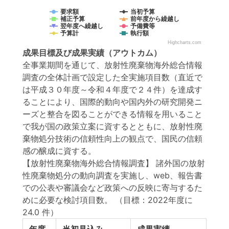
要求額
当初予算
補正予算
前年度から繰越し
翌年度へ繰越し
予備費等
予算計
執行額
Highcharts.com
成果目標
及び
成果実績
（アウトカム）
全事業期間を通じて、放射性廃棄物海外総合情報
調査の全体計画で設定した全実施項目数（直近で
は平成３０年度～令和４年度で２４件）を達成す
ることにより、国際的動向や国内外の研究開発ニ
ーズと整合を図ることができる情報を用いること
で我が国の政策立案に資するとともに、放射性廃
棄物処分技術の信頼性向上の観点で、国民の信頼
感の醸成に資する。
【放射性廃棄物海外総合情報調査】 諸外国の放射
性廃棄物処分の動向調査を実施し、web、報告書
での公表や審議会など政策への反映に寄与するた
めに必要な検討項目数。
（目標：2022年度に
24.0 件）