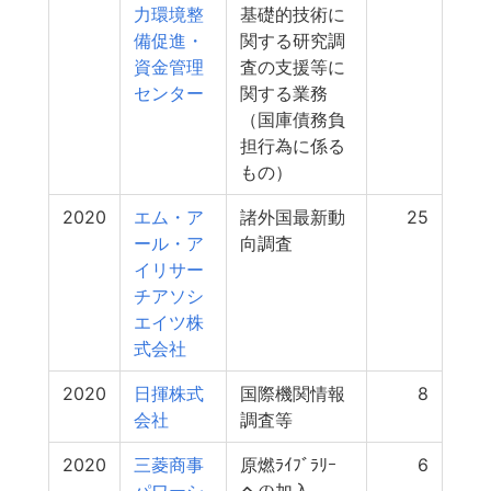
力環境整
基礎的技術に
備促進・
関する研究調
資金管理
査の支援等に
センター
関する業務
（国庫債務負
担行為に係る
もの）
2020
エム・ア
諸外国最新動
25
ール・ア
向調査
イリサー
チアソシ
エイツ株
式会社
2020
日揮株式
国際機関情報
8
会社
調査等
2020
三菱商事
原燃ﾗｲﾌﾞﾗﾘｰ
6