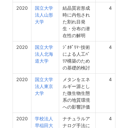
2020
国立大学
結晶質岩形成
4
法人山形
時に内包され
大学
た割れ目発
生・分布の潜
在性の解明
2020
国立大学
ｼﾞｵﾎﾟﾘﾏｰ技術
4
法人北海
による人工ﾊﾞ
道大学
ﾘｱ構築のため
の基礎的検討
2020
国立大学
メタンをエネ
4
法人東京
ルギー源とし
大学
た微生物生態
系の地質環境
への影響評価
2020
学校法人
ナチュラルア
4
早稲田大
ナログ手法に