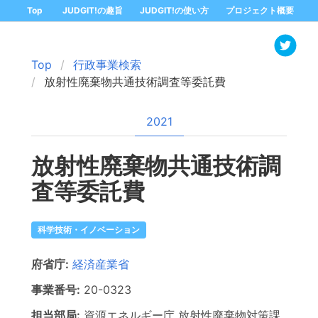
Top
JUDGIT!の趣旨
JUDGIT!の使い方
プロジェクト概要
Top
行政事業検索
放射性廃棄物共通技術調査等委託費
2021
放射性廃棄物共通技術調
査等委託費
科学技術・イノベーション
府省庁:
経済産業省
事業番号:
20-
0323
担当部局:
資源エネルギー庁
放射性廃棄物対策課