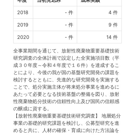
年度
当初見込み
成果実績
2018
-
件
4
件
2019
-
件
9
件
2020
-
件
14
件
全事業期間を通じて、放射性廃棄物重要基礎技術
研究調査の全体計画で設定した全実施項目数（平
成３０年度～令和４年度で１６件）を達成するこ
とにより、今後の我が国の基盤研究開発の課題を
検討するとともに、先進的な研究開発を実施する
ことで、処分実施主体が将来処分事業を進めるに
あたって必要となる技術基盤の整備を図り、放射
性廃棄物処分技術の信頼性向上及び国民の信頼感
の醸成に資する。
【放射性廃棄物重要基礎技術研究調査】 地層処分
事業の基礎的研究課題を検討し、公募型研究を進
めると共に、人材の確保・育成に向けた方法論を