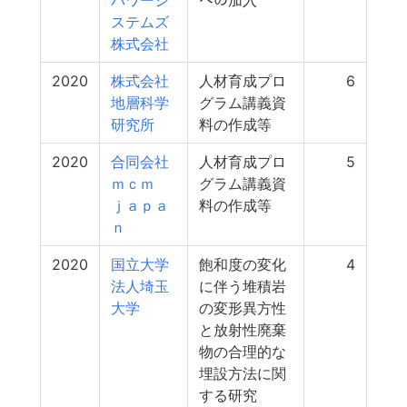
パワーシ
への加入
ステムズ
株式会社
2020
株式会社
人材育成プロ
6
地層科学
グラム講義資
研究所
料の作成等
2020
合同会社
人材育成プロ
5
ｍｃｍ
グラム講義資
ｊａｐａ
料の作成等
ｎ
2020
国立大学
飽和度の変化
4
法人埼玉
に伴う堆積岩
大学
の変形異方性
と放射性廃棄
物の合理的な
埋設方法に関
する研究