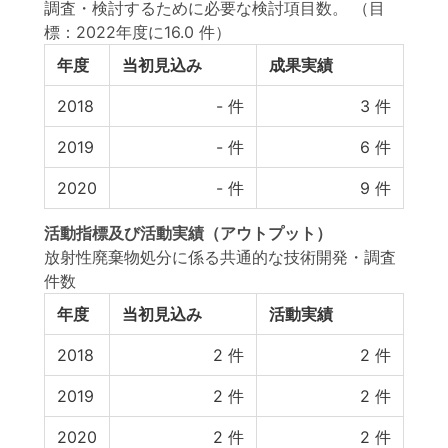
調査・検討するために必要な検討項目数。
（目
標：2022年度に16.0 件）
年度
当初見込み
成果実績
2018
-
件
3
件
2019
-
件
6
件
2020
-
件
9
件
活動指標
及び
活動実績
（アウトプット）
放射性廃棄物処分に係る共通的な技術開発・調査
件数
年度
当初見込み
活動実績
2018
2
件
2
件
2019
2
件
2
件
2020
2
件
2
件