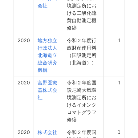
会社
境測定所にお
ける二酸化硫
黄自動測定機
修繕
2020
地方独立
令和２年度行
1
行政法人
政財産使用料
北海道立
（国設測定所
総合研究
（北海道））
機構
2020
宮野医療
令和２年度国
1
器株式会
設尼崎大気環
社
境測定所にお
けるイオンク
ロマトグラフ
修繕
2020
株式会社
令和２年度国
0