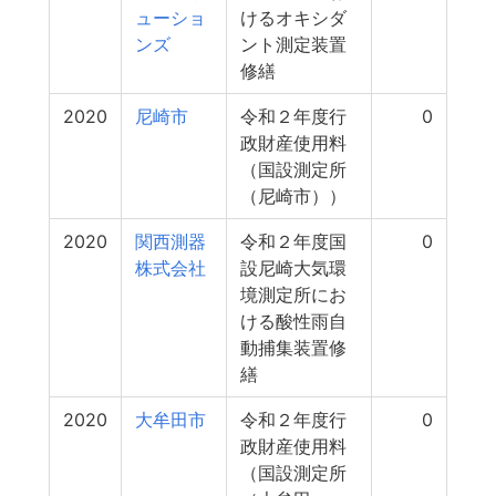
ューショ
けるオキシダ
ンズ
ント測定装置
修繕
2020
尼崎市
令和２年度行
0
政財産使用料
（国設測定所
（尼崎市））
2020
関西測器
令和２年度国
0
株式会社
設尼崎大気環
境測定所にお
ける酸性雨自
動捕集装置修
繕
2020
大牟田市
令和２年度行
0
政財産使用料
（国設測定所