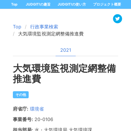
Top
JUDGIT!の趣旨
JUDGIT!の使い方
プロジェクト概要
Top
行政事業検索
大気環境監視測定網整備推進費
2021
大気環境監視測定網整備
推進費
その他
府省庁:
環境省
事業番号:
20-
0106
担当部局:
水・大気環境局
大気環境課