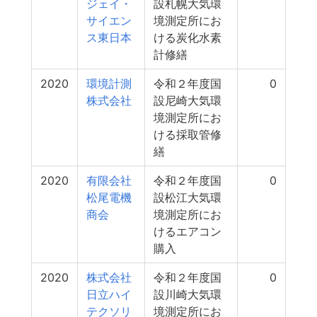
ジェイ・
設札幌大気環
サイエン
境測定所にお
ス東日本
ける炭化水素
計修繕
2020
環境計測
令和２年度国
0
株式会社
設尼崎大気環
境測定所にお
ける採取管修
繕
2020
有限会社
令和２年度国
0
松尾電機
設松江大気環
商会
境測定所にお
けるエアコン
購入
2020
株式会社
令和２年度国
0
日立ハイ
設川崎大気環
テクソリ
境測定所にお