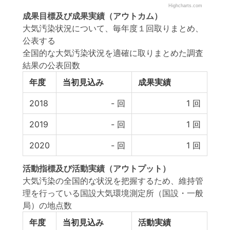
Highcharts.com
成果目標
及び
成果実績
（アウトカム）
大気汚染状況について、毎年度１回取りまとめ、
公表する
全国的な大気汚染状況を適確に取りまとめた調査
結果の公表回数
年度
当初見込み
成果実績
2018
-
回
1
回
2019
-
回
1
回
2020
-
回
1
回
活動指標
及び
活動実績
（アウトプット）
大気汚染の全国的な状況を把握するため、維持管
理を行っている国設大気環境測定所（国設・一般
局）の地点数
年度
当初見込み
活動実績