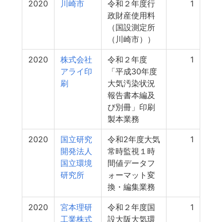
2020
川崎市
令和２年度行
1
政財産使用料
（国設測定所
（川崎市））
2020
株式会社
令和２年度
1
アライ印
「平成30年度
刷
大気汚染状況
報告書本編及
び別冊」印刷
製本業務
2020
国立研究
令和2年度大気
1
開発法人
常時監視１時
国立環境
間値データフ
研究所
ォーマット変
換・編集業務
2020
宮本理研
令和２年度国
1
工業株式
設大阪大気環