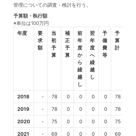
管理についての調査・検討を行う。
予算額・執行額
※単位は100万円
年度
要
当
補
前
翌
予
予
執
求
初
正
年
年
備
算
行
額
予
予
度
度
費
計
額
算
算
か
へ
等
ら
繰
繰
越
越
し
し
2018
-
78
0
0
0
0
78
64
2019
-
78
0
0
0
0
78
64
2020
-
75
0
0
0
0
75
74
2021
-
69
0
0
0
0
69
-