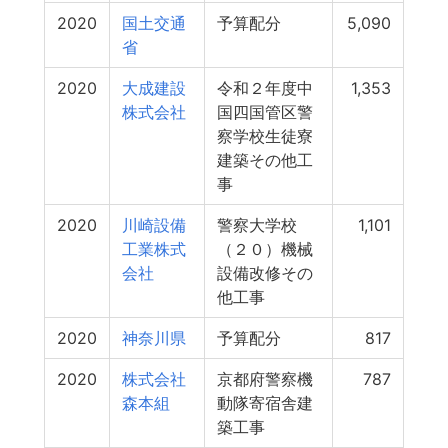
2020
国土交通
予算配分
5,090
省
2020
大成建設
令和２年度中
1,353
株式会社
国四国管区警
察学校生徒寮
建築その他工
事
2020
川崎設備
警察大学校
1,101
工業株式
（２０）機械
会社
設備改修その
他工事
2020
神奈川県
予算配分
817
2020
株式会社
京都府警察機
787
森本組
動隊寄宿舎建
築工事