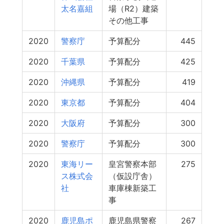
太名嘉組
場（R2）建築
その他工事
2020
警察庁
予算配分
445
2020
千葉県
予算配分
425
2020
沖縄県
予算配分
419
2020
東京都
予算配分
404
2020
大阪府
予算配分
300
2020
警察庁
予算配分
300
2020
東海リー
皇宮警察本部
275
ス株式会
（仮設庁舎）
社
車庫棟新築工
事
2020
鹿児島ポ
鹿児島県警察
267