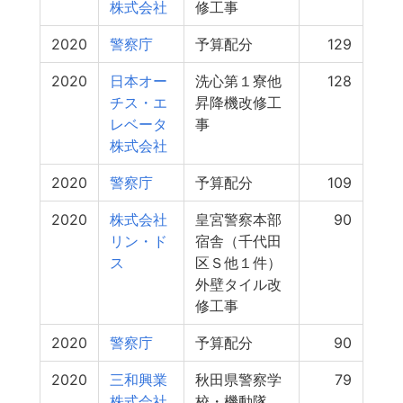
株式会社
修工事
2020
警察庁
予算配分
129
2020
日本オー
洗心第１寮他
128
チス・エ
昇降機改修工
レベータ
事
株式会社
2020
警察庁
予算配分
109
2020
株式会社
皇宮警察本部
90
リン・ド
宿舎（千代田
ス
区Ｓ他１件）
外壁タイル改
修工事
2020
警察庁
予算配分
90
2020
三和興業
秋田県警察学
79
株式会社
校・機動隊