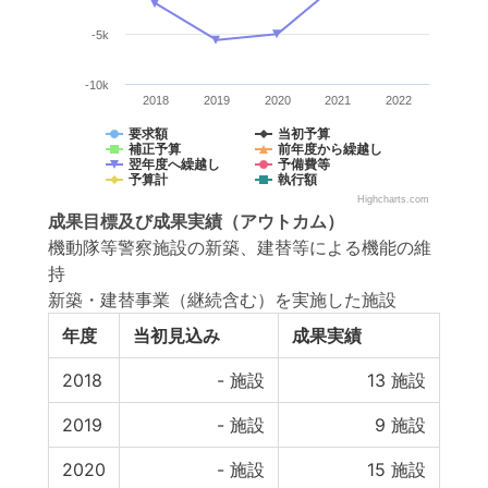
-5k
-10k
2018
2019
2020
2021
2022
要求額
当初予算
補正予算
前年度から繰越し
翌年度へ繰越し
予備費等
予算計
執行額
Highcharts.com
成果目標
及び
成果実績
（アウトカム）
機動隊等警察施設の新築、建替等による機能の維
持
新築・建替事業（継続含む）を実施した施設
年度
当初見込み
成果実績
2018
-
施設
13
施設
2019
-
施設
9
施設
2020
-
施設
15
施設