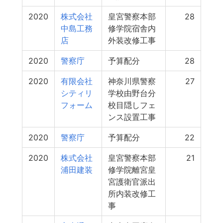
2020
株式会社
皇宮警察本部
28
中島工務
修学院宿舎内
店
外装改修工事
2020
警察庁
予算配分
28
2020
有限会社
神奈川県警察
27
シティリ
学校由野台分
フォーム
校目隠しフェ
ンス設置工事
2020
警察庁
予算配分
22
2020
株式会社
皇宮警察本部
21
浦田建装
修学院離宮皇
宮護衛官派出
所内装改修工
事