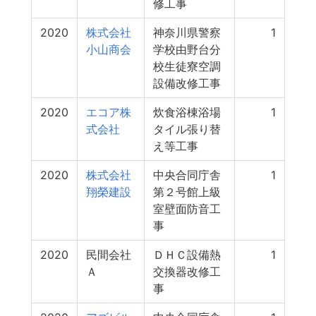
修工事
2020
株式会社
神奈川県警察
1
小山商会
学校由野台分
校生徒寮空調
設備改修工事
2020
エコア株
炊食浴棟浴場
1
式会社
タイル張り替
え等工事
2020
株式会社
中央合同庁舎
1
翔榮建設
第２号館上級
室壁面防音工
事
2020
民間会社
ＤＨＣ設備熱
1
Ａ
交換器改修工
事