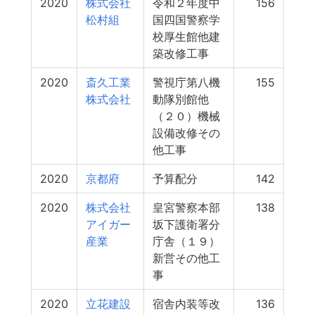
2020
株式会社
令和２年度中
156
松村組
国四国警察学
校厚生館他建
築改修工事
2020
斎久工業
警視庁第八機
155
株式会社
動隊別館他
（２０）機械
設備改修その
他工事
2020
京都府
予算配分
142
2020
株式会社
皇宮警察本部
138
アイガー
坂下護衛署分
産業
庁舎（１９）
新営その他工
事
2020
立花建設
宿舎内装等改
136