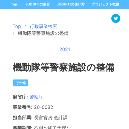
Top
JUDGIT!の趣旨
JUDGIT!の使い方
プロジェクト概要
Top
行政事業検索
機動隊等警察施設の整備
2021
機動隊等警察施設の整備
その他
府省庁:
警察庁
事業番号:
20-
0082
担当部局:
長官官房
会計課
事業期間:
不明
〜
終了予定なし