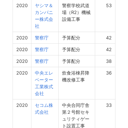
2020
ヤシマ＆
警察学校武道
53
カンパニ
場（R2）機械
ー株式会
設備工事
社
2020
警察庁
予算配分
42
2020
警察庁
予算配分
42
2020
警察庁
予算配分
38
2020
中央エレ
炊食浴棟昇降
36
ベーター
機改修工事
工業株式
会社
2020
セコム株
中央合同庁舎
33
式会社
第２号館セキ
ュリティゲー
ト設置工事