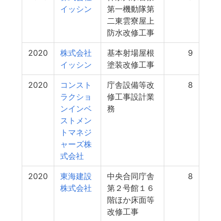
イッシン
第一機動隊第
二東雲寮屋上
防水改修工事
2020
株式会社
基本射場屋根
9
イッシン
塗装改修工事
2020
コンスト
庁舎設備等改
8
ラクショ
修工事設計業
ンインベ
務
ストメン
トマネジ
ャーズ株
式会社
2020
東海建設
中央合同庁舎
8
株式会社
第２号館１６
階ほか床面等
改修工事