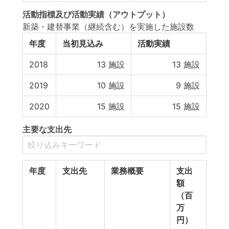
活動指標
及び
活動実績
（アウトプット）
新築・建替事業（継続含む）を実施した施設数
年度
当初見込み
活動実績
2018
13
施設
13
施設
2019
10
施設
9
施設
2020
15
施設
15
施設
主要な支出先
年度
支出先
業務概要
支出
額
（百
万
円）