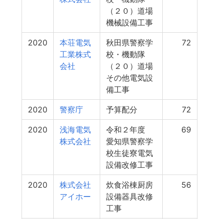
（２０）道場
機械設備工事
2020
本荘電気
秋田県警察学
72
工業株式
校・機動隊
会社
（２０）道場
その他電気設
備工事
2020
警察庁
予算配分
72
2020
浅海電気
令和２年度
69
株式会社
愛知県警察学
校生徒寮電気
設備改修工事
2020
株式会社
炊食浴棟厨房
56
アイホー
設備器具改修
工事