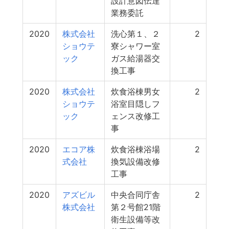
設計意図伝達
業務委託
2020
株式会社
洗心第１、２
2
ショウテ
寮シャワー室
ック
ガス給湯器交
換工事
2020
株式会社
炊食浴棟男女
2
ショウテ
浴室目隠しフ
ック
ェンス改修工
事
2020
エコア株
炊食浴棟浴場
2
式会社
換気設備改修
工事
2020
アズビル
中央合同庁舎
2
株式会社
第２号館21階
衛生設備等改