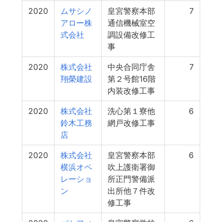
2020
ムサシノ
皇宮警察本部
7
アロー株
通信機械室空
式会社
調設備改修工
事
2020
株式会社
中央合同庁舎
7
翔榮建設
第２号館16階
内装改修工事
2020
株式会社
洗心第１寮他
6
鈴木工務
網戸改修工事
店
2020
株式会社
皇宮警察本部
6
横浜オペ
吹上護衛署御
レーショ
所正門警備派
ン
出所他７件改
修工事