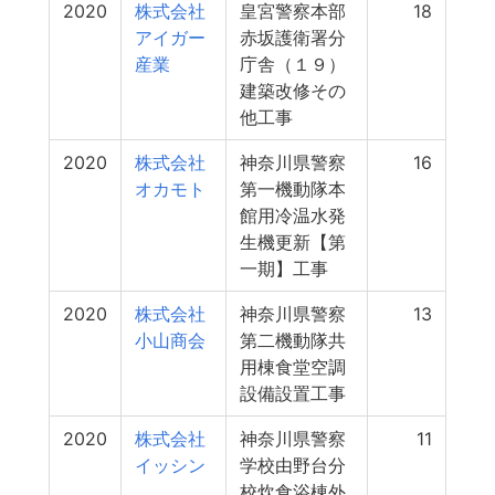
2020
株式会社
皇宮警察本部
18
アイガー
赤坂護衛署分
産業
庁舎（１９）
建築改修その
他工事
2020
株式会社
神奈川県警察
16
オカモト
第一機動隊本
館用冷温水発
生機更新【第
一期】工事
2020
株式会社
神奈川県警察
13
小山商会
第二機動隊共
用棟食堂空調
設備設置工事
2020
株式会社
神奈川県警察
11
イッシン
学校由野台分
校炊食浴棟外