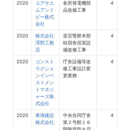
2020
ユアサエ
各所発電機部
4
ムアンド
品改修工事
ビー株式
会社
2020
株式会社
皇宮警察本部
4
澤野工務
桂宿舎浴室設
店
備改修工事
2020
コンスト
庁舎設備等改
4
ラクショ
修工事設計変
ンインベ
更業務
ストメン
トマネジ
ャーズ株
式会社
2020
東海建設
中央合同庁舎
4
株式会社
第２号館１６
階附室防火戸