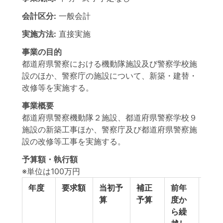
会計区分:
一般会計
実施方法:
直接実施
事業の目的
都道府県警察における機動隊施設及び警察学校施
設のほか、警察庁の施設について、新築・建替・
改修等を実施する。
事業概要
都道府県警察機動隊２施設、都道府県警察学校９
施設の新築工事ほか、警察庁及び都道府県警察施
設の改修等工事を実施する。
予算額・執行額
※単位は100万円
年度
要求額
当初予
補正
前年
翌年
算
予算
度か
へ繰
ら繰
し