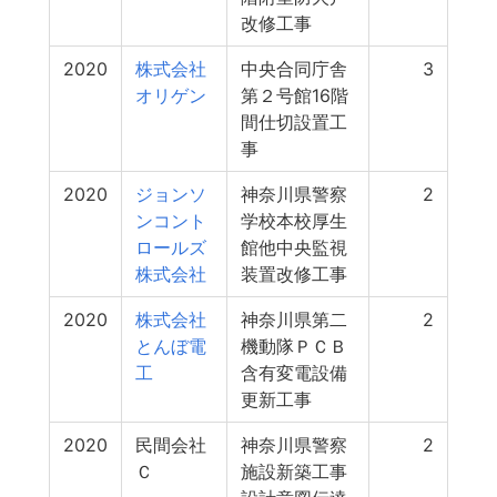
改修工事
2020
株式会社
中央合同庁舎
3
オリゲン
第２号館16階
間仕切設置工
事
2020
ジョンソ
神奈川県警察
2
ンコント
学校本校厚生
ロールズ
館他中央監視
株式会社
装置改修工事
2020
株式会社
神奈川県第二
2
とんぼ電
機動隊ＰＣＢ
工
含有変電設備
更新工事
2020
民間会社
神奈川県警察
2
Ｃ
施設新築工事