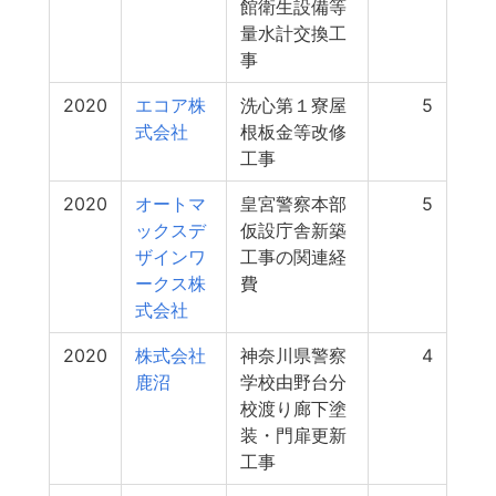
館衛生設備等
量水計交換工
事
2020
エコア株
洗心第１寮屋
5
式会社
根板金等改修
工事
2020
オートマ
皇宮警察本部
5
ックスデ
仮設庁舎新築
ザインワ
工事の関連経
ークス株
費
式会社
2020
株式会社
神奈川県警察
4
鹿沼
学校由野台分
校渡り廊下塗
装・門扉更新
工事