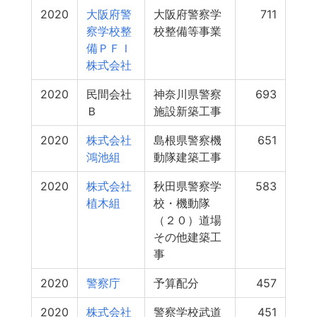
2020
大阪府警
大阪府警察学
711
察学校整
校整備等事業
備ＰＦＩ
株式会社
2020
民間会社
神奈川県警察
693
Ｂ
施設新築工事
2020
株式会社
島根県警察機
651
鴻池組
動隊建築工事
2020
株式会社
秋田県警察学
583
植木組
校・機動隊
（２０）道場
その他建築工
事
2020
警察庁
予算配分
457
2020
株式会社
警察学校武道
451