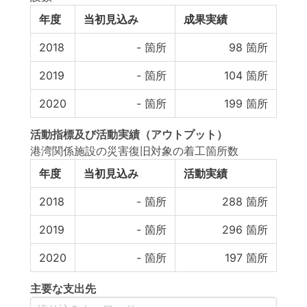
年度
当初見込み
成果実績
2018
-
箇所
98
箇所
2019
-
箇所
104
箇所
2020
-
箇所
199
箇所
活動指標
及び
活動実績
（アウトプット）
港湾関係施設の災害復旧対象の着工箇所数
年度
当初見込み
活動実績
2018
-
箇所
288
箇所
2019
-
箇所
296
箇所
2020
-
箇所
197
箇所
主要な支出先