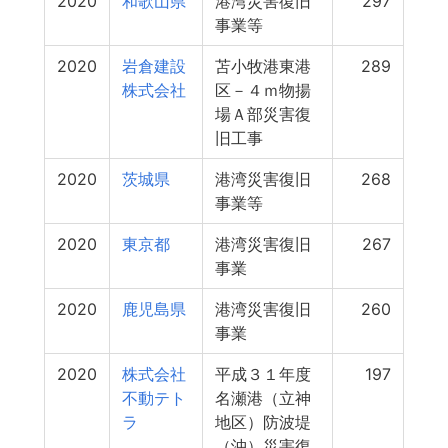
2020
和歌山県
港湾災害復旧
297
事業等
2020
岩倉建設
苫小牧港東港
289
株式会社
区－４ｍ物揚
場Ａ部災害復
旧工事
2020
茨城県
港湾災害復旧
268
事業等
2020
東京都
港湾災害復旧
267
事業
2020
鹿児島県
港湾災害復旧
260
事業
2020
株式会社
平成３１年度
197
不動テト
名瀬港（立神
ラ
地区）防波堤
（沖）災害復