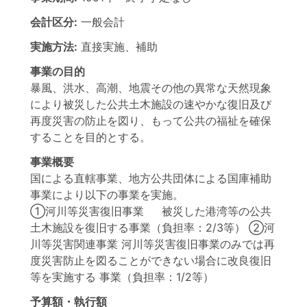
会計区分:
一般会計
実施方法:
直接実施、補助
事業の目的
暴風、洪水、高潮、地震その他の異常な天然現象
により被災した公共土木施設の速やかな復旧及び
再度災害の防止を図り、もって公共の福祉を確保
することを目的とする。
事業概要
国による直轄事業、地方公共団体による国庫補助
事業により以下の事業を実施。
①河川等災害復旧事業 被災した港湾等の公共
土木施設を復旧する事業（負担率：2/3等） ②河
川等災害関連事業 河川等災害復旧事業のみでは再
度災害防止を図ることができない場合に改良復旧
等を実施する 事業（負担率：1/2等）
予算額・執行額