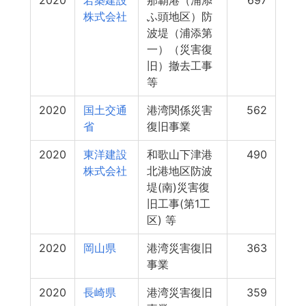
2020
若築建設
那覇港（浦添
697
株式会社
ふ頭地区）防
波堤（浦添第
一）（災害復
旧）撤去工事
等
2020
国土交通
港湾関係災害
562
省
復旧事業
2020
東洋建設
和歌山下津港
490
株式会社
北港地区防波
堤(南)災害復
旧工事(第1工
区) 等
2020
岡山県
港湾災害復旧
363
事業
2020
長崎県
港湾災害復旧
359