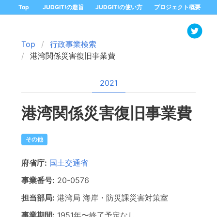
Top
JUDGIT!の趣旨
JUDGIT!の使い方
プロジェクト概要
Top
行政事業検索
港湾関係災害復旧事業費
2021
港湾関係災害復旧事業費
その他
府省庁:
国土交通省
事業番号:
20-
0576
担当部局:
港湾局
海岸・防災課災害対策室
事業期間:
1951年
〜
終了予定なし