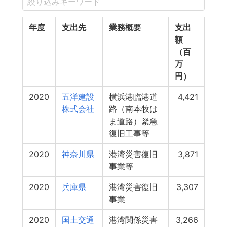
年度
支出先
業務概要
支出
額
（百
万
円）
2020
五洋建設
横浜港臨港道
4,421
株式会社
路（南本牧は
ま道路）緊急
復旧工事等
2020
神奈川県
港湾災害復旧
3,871
事業等
2020
兵庫県
港湾災害復旧
3,307
事業
2020
国土交通
港湾関係災害
3,266