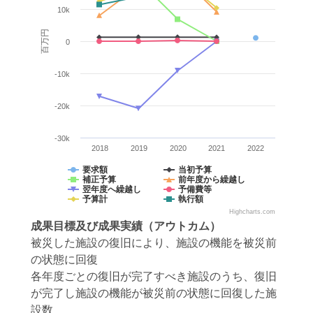
10k
百万円
0
-10k
-20k
-30k
2018
2019
2020
2021
2022
要求額
当初予算
補正予算
前年度から繰越し
翌年度へ繰越し
予備費等
予算計
執行額
Highcharts.com
成果目標
及び
成果実績
（アウトカム）
被災した施設の復旧により、施設の機能を被災前
の状態に回復
各年度ごとの復旧が完了すべき施設のうち、復旧
が完了し施設の機能が被災前の状態に回復した施
設数