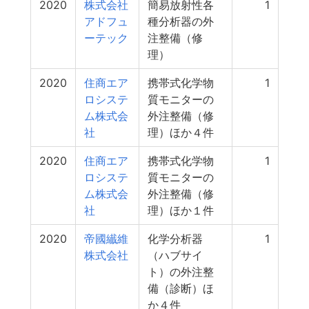
2020
株式会社
簡易放射性各
1
アドフュ
種分析器の外
ーテック
注整備（修
理）
2020
住商エア
携帯式化学物
1
ロシステ
質モニターの
ム株式会
外注整備（修
社
理）ほか４件
2020
住商エア
携帯式化学物
1
ロシステ
質モニターの
ム株式会
外注整備（修
社
理）ほか１件
2020
帝國纎維
化学分析器
1
株式会社
（ハブサイ
ト）の外注整
備（診断）ほ
か４件