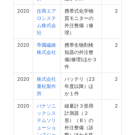
2020
住商エア
携帯式化学物
2
ロシステ
質モニターの
ム株式会
外注整備（修
社
理）
2020
帝國纎維
携帯生物剤検
2
株式会社
知器の外注整
備(修理)ほか３
件
2020
株式会社
バッテリ（23
2
重松製作
年度以降）ほ
所
か１件
2020
パナソニ
線量計３形用
2
ックシス
計測器（２
テムソリ
形）（Ｂ）の
ューショ
外注整備（診
ンズジャ
断）ほか６件