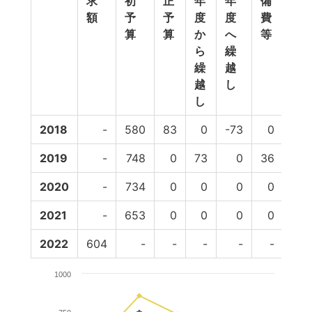
求
初
正
年
年
備
算
額
予
予
度
度
費
計
算
算
か
へ
等
ら
繰
繰
越
越
し
し
2018
-
580
83
0
-73
0
59
2019
-
748
0
73
0
36
85
2020
-
734
0
0
0
0
73
2021
-
653
0
0
0
0
65
2022
604
-
-
-
-
-
1000