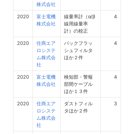
株式会社
2020
富士電機
線量率計（α/β
4
株式会社
線用線量率
計）の校正
2020
住商エア
バックフラッ
4
ロシステ
シュフィルタ
ム株式会
ほか２件
社
2020
富士電機
検知部・警報
4
株式会社
部間ケーブル
ほか１３件
2020
住商エア
ダストフィル
3
ロシステ
タほか２件
ム株式会
社