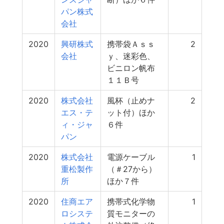
パン株式
会社
2020
興研株式
携帯袋Ａｓｓ
2
会社
ｙ、迷彩色、
ビニロン帆布
１１Ｂ号
2020
株式会社
風杯（止めナ
2
エス・テ
ット付）ほか
ィ・ジャ
６件
パン
2020
株式会社
電源ケーブル
1
重松製作
（＃27から）
所
ほか７件
2020
住商エア
携帯式化学物
1
ロシステ
質モニターの