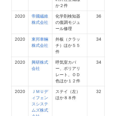
か２件
2020
帝國纎維
化学剤検知器
36
株式会社
の復調モジュ
ール修理
2020
東邦車輛
外板（クラッ
34
株式会社
チ）ほか５５
件
2020
興研株式
呼気室カバ
34
会社
ー、ポリアリ
レート、ＯＤ
色ほか１２件
2020
ＪＭＵデ
ステイ（左）
32
ィフェン
ほか８８件
スシステ
ムズ株式