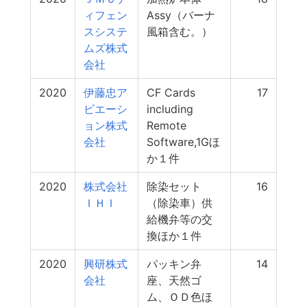
ィフェン
Assy（バーナ
スシステ
風箱含む。）
ムズ株式
会社
2020
伊藤忠ア
CF Cards
17
ビエーシ
including
ョン株式
Remote
会社
Software,1Gほ
か１件
2020
株式会社
除染セット
16
ＩＨＩ
（除染車）供
給機弁等の交
換ほか１件
2020
興研株式
パッキン弁
14
会社
座、天然ゴ
ム、ＯＤ色ほ