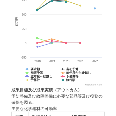
750
500
百万円
250
0
-250
2018
2019
2020
2021
2022
要求額
当初予算
補正予算
前年度から繰越し
翌年度へ繰越し
予備費等
予算計
執行額
Highcharts.com
成果目標
及び
成果実績
（アウトカム）
予防整備及び故障整備に必要な部品等及び役務の
確保を図る。
主要な化学器材の可動率