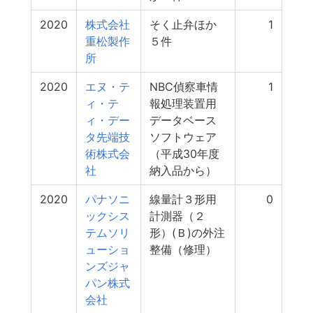
2020
株式会社
そく止弁ほか
1
重松製作
５件
所
2020
エヌ・テ
NBC偵察車情
1
ィ・テ
報処理装置用
ィ・デー
データベース
タ先端技
ソフトウェア
術株式会
（平成30年度
社
納入品から）
2020
パナソニ
線量計３形用
0
ックシス
計測器（２
テムソリ
形）(Ｂ)の外注
ューショ
整備（修理）
ンズジャ
パン株式
会社