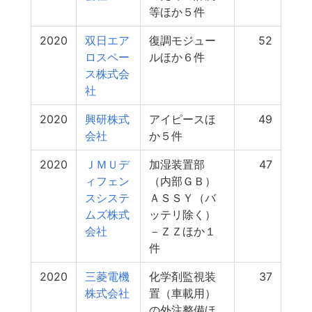
等ほか５件
2020
双日エア
復調モジュー
52
ロスペー
ルほか６件
ス株式会
社
2020
興研株式
アイピースほ
49
会社
か５件
2020
ＪＭＵデ
加湿装置部
47
ィフェン
（内部ＧＢ）
スシステ
ＡＳＳＹ（バ
ムズ株式
ッテリ除く）
会社
－ＺＺほか１
件
2020
三菱電機
化学剤監視装
37
株式会社
置（車載用）
の外注整備ほ