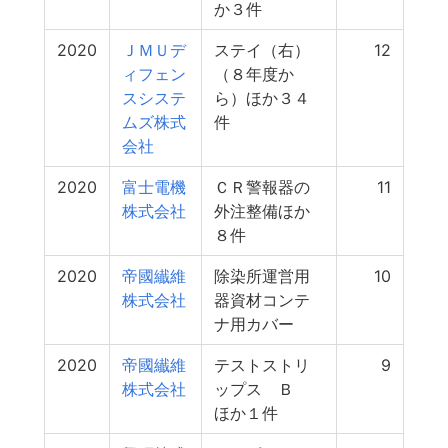
か３件
2020
ＪＭＵデ
ステイ（右）
12
ィフェン
（８年度か
スシステ
ら）ほか３４
ムズ株式
件
会社
2020
富士電機
ＣＲ警報器の
11
株式会社
外注整備ほか
８件
2020
帝國纎維
除染所運営用
10
株式会社
器資材コンテ
ナ用カバー
2020
帝國纎維
テストストリ
9
株式会社
ップス Ｂ
ほか１件