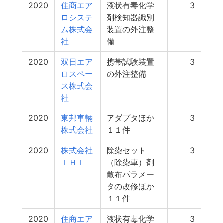
2020
住商エア
液状有毒化学
3
ロシステ
剤検知器識別
ム株式会
装置の外注整
社
備
2020
双日エア
携帯試験装置
3
ロスペー
の外注整備
ス株式会
社
2020
東邦車輛
アダプタほか
3
株式会社
１１件
2020
株式会社
除染セット
3
ＩＨＩ
（除染車）剤
散布パラメー
タの改修ほか
１１件
2020
住商エア
液状有毒化学
3