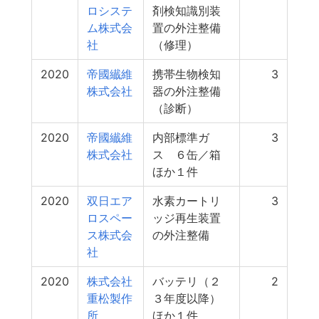
ロシステ
剤検知識別装
ム株式会
置の外注整備
社
（修理）
2020
帝國纎維
携帯生物検知
3
株式会社
器の外注整備
（診断）
2020
帝國纎維
内部標準ガ
3
株式会社
ス ６缶／箱
ほか１件
2020
双日エア
水素カートリ
3
ロスペー
ッジ再生装置
ス株式会
の外注整備
社
2020
株式会社
バッテリ（２
2
重松製作
３年度以降）
所
ほか１件