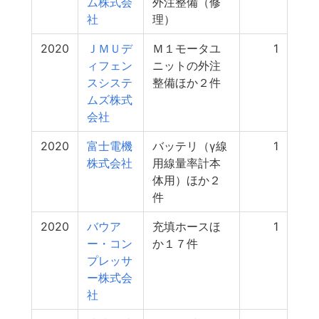
ム株式会
外注整備（修
社
理）
2020
ＪＭＵデ
Ｍ１モータユ
1
ィフェン
ニットの外注
スシステ
整備ほか２件
ムズ株式
会社
2020
富士電機
バッテリ（γ線
1
株式会社
用線量率計本
体用）ほか２
件
2020
バウア
充填ホースほ
1
ー・コン
か１７件
プレッサ
ー株式会
社