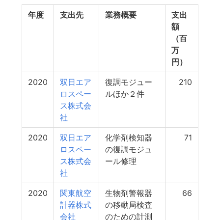
年度
支出先
業務概要
支出
額
（百
万
円）
2020
双日エア
復調モジュー
210
ロスペー
ルほか２件
ス株式会
社
2020
双日エア
化学剤検知器
71
ロスペー
の復調モジュ
ス株式会
ール修理
社
2020
関東航空
生物剤警報器
66
計器株式
の移動局検査
会社
のための計測