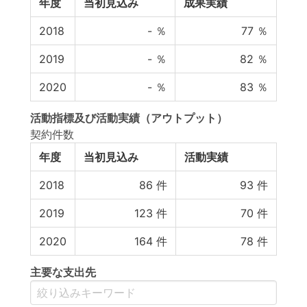
年度
当初見込み
成果実績
2018
-
％
77
％
2019
-
％
82
％
2020
-
％
83
％
活動指標
及び
活動実績
（アウトプット）
契約件数
年度
当初見込み
活動実績
2018
86
件
93
件
2019
123
件
70
件
2020
164
件
78
件
主要な支出先