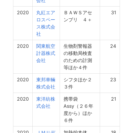
会社
2020
丸紅エア
ＢＡＷＳアセ
31
ロスペー
ンブリ ４＋
ス株式会
社
2020
関東航空
生物剤警報器
24
計器株式
の移動局検査
会社
のための計測
等ほか４件
2020
東邦車輛
シフタほか２
23
株式会社
３件
2020
東洋紡株
携帯袋
21
式会社
Assy（２６年
度から）ほか
６件
2020
ＪＭＵデ
加熱炉本体
18