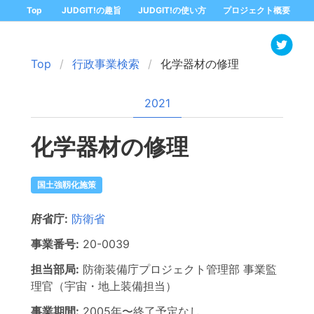
Top
JUDGIT!の趣旨
JUDGIT!の使い方
プロジェクト概要
Top
行政事業検索
化学器材の修理
2021
化学器材の修理
国土強靱化施策
府省庁:
防衛省
事業番号:
20-
0039
担当部局:
防衛装備庁プロジェクト管理部
事業監
理官（宇宙・地上装備担当）
事業期間:
2005年
〜
終了予定なし