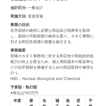
会計区分:
一般会計
実施方法:
直接実施
事業の目的
化学器材の維持に必要な部品及び役務等を取得
し、器材の可動状態の維持を図り、ＮＢＣ事態に
対する即応性発揮の基盤を確立する。
事業概要
部隊のＮＢＣ事態等に対する即応性や実効的対処
能力の向上を図るため、個人用防護衣や除染車な
どの化学器材を整備するための部品取得や修理を
行う。
NBC：Nuclear Biological and Chemical
予算額・執行額
※単位は100万円
年度
要
当
補
前
翌
予
予