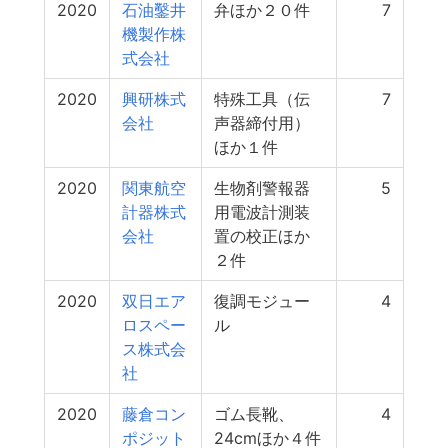
2020
石油鑿井
弁ほか２０件
7
機製作株
式会社
2020
興研株式
特殊工具（伝
7
会社
声器締付用）
ほか１件
2020
関東航空
生物剤警報器
5
計器株式
用電波計測装
会社
置の校正ほか
２件
2020
双日エア
復調モジュー
4
ロスペー
ル
ス株式会
社
2020
藤倉コン
ゴム長靴、
4
ポジット
24cmほか４件