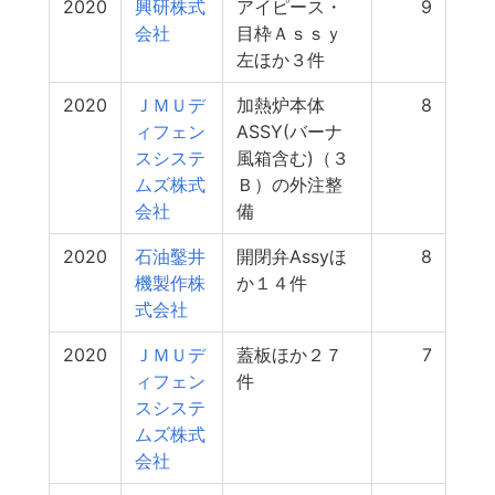
2020
興研株式
アイピース・
9
会社
目枠Ａｓｓｙ
左ほか３件
2020
ＪＭＵデ
加熱炉本体
8
ィフェン
ASSY(バーナ
スシステ
風箱含む)（３
ムズ株式
Ｂ）の外注整
会社
備
2020
石油鑿井
開閉弁Assyほ
8
機製作株
か１４件
式会社
2020
ＪＭＵデ
蓋板ほか２７
7
ィフェン
件
スシステ
ムズ株式
会社