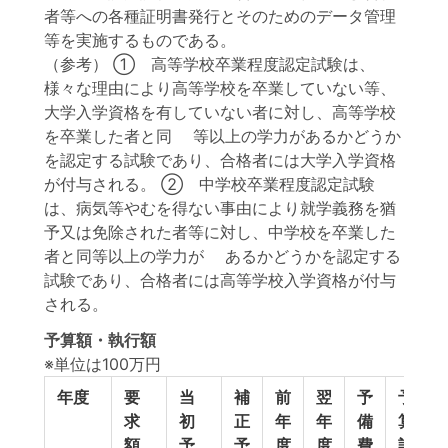
者等への各種証明書発行とそのためのデータ管理
等を実施するものである。
（参考） ① 高等学校卒業程度認定試験は、
様々な理由により高等学校を卒業していない等、
大学入学資格を有していない者に対し、高等学校
を卒業した者と同 等以上の学力があるかどうか
を認定する試験であり、合格者には大学入学資格
が付与される。 ② 中学校卒業程度認定試験
は、病気等やむを得ない事由により就学義務を猶
予又は免除された者等に対し、中学校を卒業した
者と同等以上の学力が あるかどうかを認定する
試験であり、合格者には高等学校入学資格が付与
される。
予算額・執行額
※単位は100万円
年度
要
当
補
前
翌
予
予
求
初
正
年
年
備
算
額
予
予
度
度
費
計