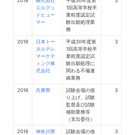
2018
株式会社
平成30年度第
3
エルグッ
1回高等学校卒
ドヒュー
業程度認定試
マー
験出願処理業
務
2018
日本トー
平成30年度第
3
タルテレ
1回高等学校卒
マーケテ
業程度認定試
ィング株
験出願処理に
式会社
関わる不備連
絡業務
2018
兵庫県
試験会場の借
3
り上げ、試験
監督及び試験
補助業務等
（支出委任）
2018
神奈川県
試験会場の借
3