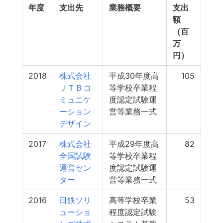
年度
支出先
業務概要
支出
額
（百
万
円）
2018
株式会社
平成30年度高
105
ＪＴＢコ
等学校卒業程
ミュニケ
度認定試験運
ーション
営等業務一式
デザイン
2017
株式会社
平成29年度高
82
全国試験
等学校卒業程
運営セン
度認定試験運
ター
営等業務一式
2016
日鉄ソリ
高等学校卒業
53
ューショ
程度認定試験