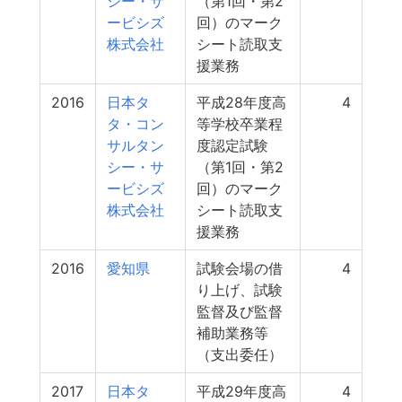
シー・サ
（第1回・第2
ービシズ
回）のマーク
株式会社
シート読取支
援業務
2016
日本タ
平成28年度高
4
タ・コン
等学校卒業程
サルタン
度認定試験
シー・サ
（第1回・第2
ービシズ
回）のマーク
株式会社
シート読取支
援業務
2016
愛知県
試験会場の借
4
り上げ、試験
監督及び監督
補助業務等
（支出委任）
2017
日本タ
平成29年度高
4