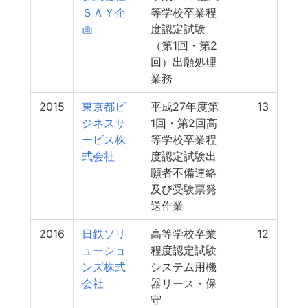
ＳＡＹ企
等学校卒業程
画
度認定試験
（第1回・第2
回）出願処理
業務
2015
東京都ビ
平成27年度第
13
ジネスサ
1回・第2回高
ービス株
等学校卒業程
式会社
度認定試験出
願者不備連絡
及び受験票発
送作業
2016
日鉄ソリ
高等学校卒業
12
ューショ
程度認定試験
ンズ株式
システム用機
会社
器リース・保
守