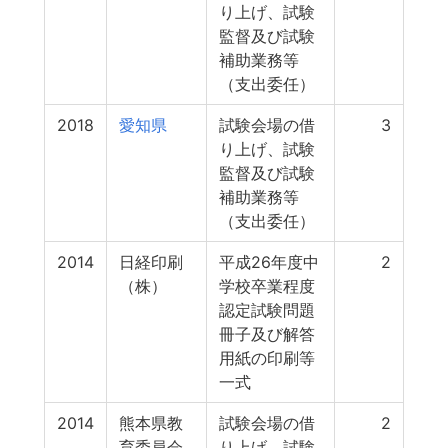
り上げ、試験
監督及び試験
補助業務等
（支出委任）
2018
愛知県
試験会場の借
3
り上げ、試験
監督及び試験
補助業務等
（支出委任）
2014
日経印刷
平成26年度中
2
（株）
学校卒業程度
認定試験問題
冊子及び解答
用紙の印刷等
一式
2014
熊本県教
試験会場の借
2
育委員会
り上げ、試験