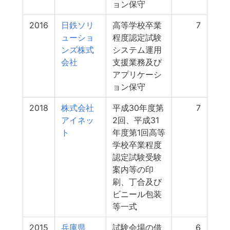
ョン保守
2016
日鉄ソリ
高等学校卒業
7
ューショ
程度認定試験
ンズ株式
システム運用
会社
支援業務及び
アプリケーシ
ョン保守
2018
株式会社
平成30年度第
7
アイネッ
2回、平成31
ト
年度第1回高等
学校卒業程度
認定試験受験
案内等の印
刷、丁合及び
ビニール包装
等一式
2015
兵庫県
試験会場の借
6