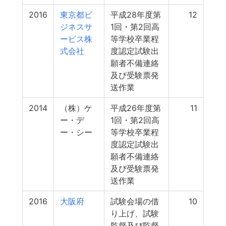
2016
東京都ビ
平成28年度第
12
ジネスサ
1回・第2回高
ービス株
等学校卒業程
式会社
度認定試験出
願者不備連絡
及び受験票発
送作業
2014
（株）ケ
平成26年度第
11
ー・デ
1回・第2回高
ー・シー
等学校卒業程
度認定試験出
願者不備連絡
及び受験票発
送作業
2016
大阪府
試験会場の借
10
り上げ、試験
監督及び監督