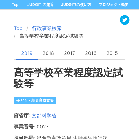
Top
JUDGIT!の趣旨
JUDGIT!の使い方
プロジェクト概要
Top
行政事業検索
高等学校卒業程度認定試験等
2019
2018
2017
2016
2015
高等学校卒業程度認定試
験等
子ども・若者育成支援
府省庁:
文部科学省
事業番号:
0027
担当部局:
総合教育政策局
生涯学習推進課