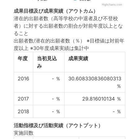
Highcharts.com
成果目標
及び
成果実績
（アウトカム）
潜在的出願者数（高等学校の中退者及び不登校
者）に対する出願者数の割合が対前年度以上とな
ること
出願者数/潜在的出願者数（％） ※目標値は対前年
度以上 ※30年度成果実績は集計中
年度
当初見込
成果実績
み
2016
-
％
30.608330836080313
％
2017
-
％
29.816010134
％
2018
-
％
-
％
活動指標
及び
活動実績
（アウトプット）
実施回数