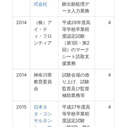
式会社
験出願処理デ
ータ入力業務
2014
（株）ア
平成26年度高
4
イ・テ
等学校卒業程
ィ・フロ
度認定試験
ンティア
（第1回・第2
回）のマーク
シート読取支
援業務
2014
神奈川県
試験会場の借
4
教育委員
り上げ、試験
会
監督及び監督
補助業務等
2015
日本タ
平成27年度高
4
タ・コン
等学校卒業程
サルタン
度認定試験