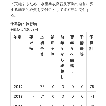
て実施するため、水産業改良普及事業の運営に要
する基礎的経費を交付金として道府県に交付す
る。
予算額・執行額
※単位は100万円
年度
要
当
補
前
翌
予
予
執
求
初
正
年
年
備
算
行
額
予
予
度
度
費
計
額
算
算
か
へ
等
ら
繰
繰
越
越
し
し
2012
-
75
0
0
0
0
75
75
2013
-
71
0
0
0
0
71
70