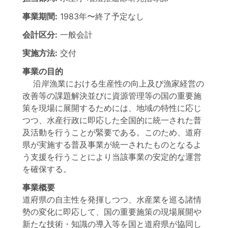
事業期間:
1983年
〜
終了予定なし
会計区分:
一般会計
実施方法:
交付
事業の目的
沿岸漁業における生産性の向上及び漁家経営の
改善等の課題解決並びに資源管理等の国の重要施
策を現場に展開するためには、地域の特性に応じ
つつ、水産行政に即応した全国的に統一された普
及活動を行うことが緊要である。このため、道府
県が実施する普及事業が統一されたものとなるよ
う支援を行うことにより当該事業の安定的な運営
を確保する。
事業概要
道府県の自主性を発揮しつつ、水産業を巡る諸情
勢の変化に即応して、国の重要施策の現場展開や
新たな技術・知識の導入等を国と道府県が協同し