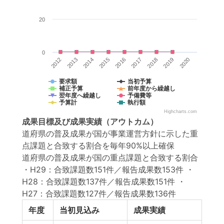
20
0
2017
2018
2019
2020
2012
2013
2014
2015
2016
要求額
当初予算
補正予算
前年度から繰越し
翌年度へ繰越し
予備費等
予算計
執行額
Highcharts.com
成果目標
及び
成果実績
（アウトカム）
道府県の普及成果が国が事業運営方針に示した重
点課題と合致する割合を毎年90%以上確保
道府県の普及成果が国の重点課題と合致する割合
・H29：合致課題数151件／報告成果数153件 ・
H28：合致課題数137件／報告成果数151件 ・
H27：合致課題数127件／報告成果数136件
年度
当初見込み
成果実績