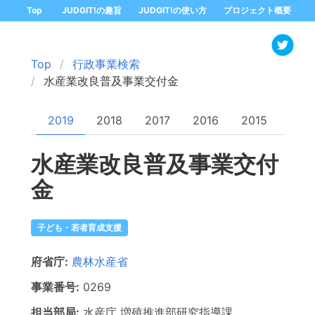
Top
JUDGIT!の趣旨
JUDGIT!の使い方
プロジェクト概要
Top
行政事業検索
水産業改良普及事業交付金
2019
2018
2017
2016
2015
水産業改良普及事業交付
金
子ども・若者育成支援
府省庁:
農林水産省
事業番号:
0269
担当部局:
水産庁
増殖推進部研究指導課