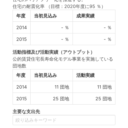
住宅の耐震化率
（目標：2020年度に95 ％）
年度
当初見込み
成果実績
2014
-
％
-
％
2015
-
％
-
％
活動指標
及び
活動実績
（アウトプット）
公的賃貸住宅長寿命化モデル事業を実施している
団地数
年度
当初見込み
活動実績
2014
11
団地
11
団地
2015
25
団地
25
団地
主要な支出先