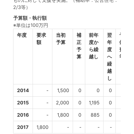
ものに対して支援を実施。（補助率：公営住宅：
2/3等）
予算額・執行額
※単位は100万円
年度
要求
当初
補
前年
翌
予
額
予算
正
度か
年
備
予
ら繰
度
費
算
越し
へ
等
繰
越
し
2014
-
1,500
0
0
0
0
2015
-
2,000
0
1,195
0
0
2016
-
1,800
0
885
0
0
2017
1,800
-
-
-
-
-