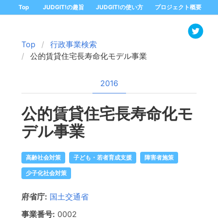
Top
JUDGIT!の趣旨
JUDGIT!の使い方
プロジェクト概要
Top
行政事業検索
公的賃貸住宅長寿命化モデル事業
2016
公的賃貸住宅長寿命化モ
デル事業
高齢社会対策
子ども・若者育成支援
障害者施策
少子化社会対策
府省庁:
国土交通省
事業番号:
0002