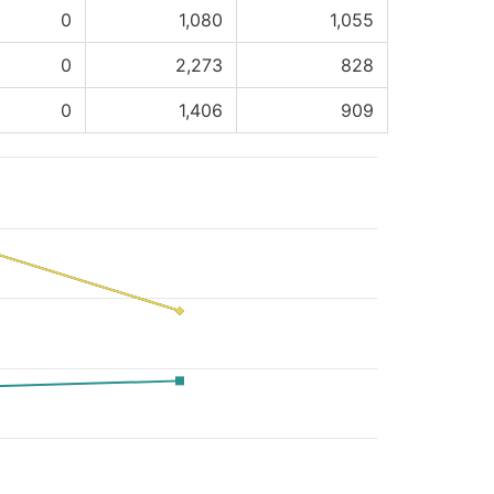
0
1,080
1,055
0
2,273
828
0
1,406
909