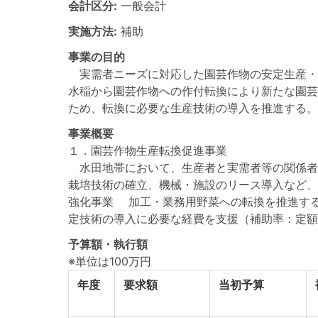
会計区分:
一般会計
実施方法:
補助
事業の目的
実需者ニーズに対応した園芸作物の安定生産・
水稲から園芸作物への作付転換により新たな園芸
ため、転換に必要な生産技術の導入を推進する。
事業概要
１．園芸作物生産転換促進事業
水田地帯において、生産者と実需者等の関係者
栽培技術の確立、機械・施設のリース導入など、
強化事業 加工・業務用野菜への転換を推進す
定技術の導入に必要な経費を支援（補助率：定額
予算額・執行額
※単位は100万円
年度
要求額
当初予算