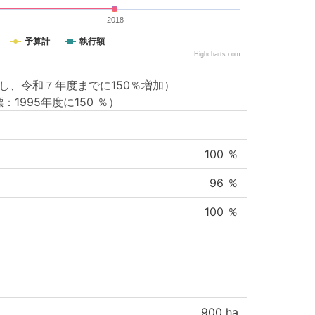
2018
予算計
執行額
Highcharts.com
し、令和７年度までに150％増加）
：1995年度に150 ％）
100
％
96
％
100
％
900
ha