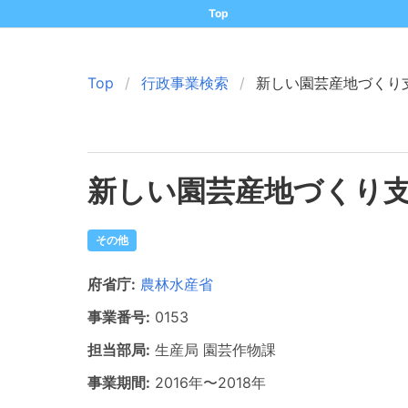
Top
Top
行政事業検索
新しい園芸産地づくり
新しい園芸産地づくり
その他
府省庁:
農林水産省
事業番号:
0153
担当部局:
生産局
園芸作物課
事業期間:
2016年
〜
2018年