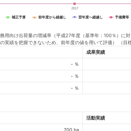
2017
補正予算
前年度から繰越し
翌年度へ繰越し
予備費等
用向け出荷量の増減率（平成27年度（基準年：100％）に対
の実績を把握できないため、前年度の値を用いて評価）
（目標
成果実績
-
％
-
％
-
％
活動実績
700
ha