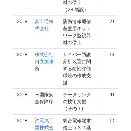
材の借上
（28'増設）
2018
富士通株
防衛情報通信
21
式会社
基盤用ネット
ワーク監視器
材の借上
2018
株式会社
サイバー防護
16
日立製作
分析装置に関
所
する耐性評価
環境の作成支
援
2018
米国家安
データリンク
11
全保障庁
の技術支援
（その１)
2018
沖電気工
統合電報端末
10
業株式会
借上（３０継