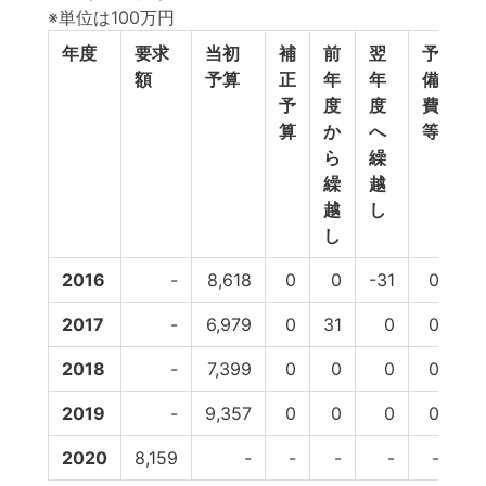
※単位は100万円
年度
要求
当初
補
前
翌
予
予
額
予算
正
年
年
備
計
予
度
度
費
算
か
へ
等
ら
繰
繰
越
越
し
し
2016
-
8,618
0
0
-31
0
8,
2017
-
6,979
0
31
0
0
7
2018
-
7,399
0
0
0
0
7
2019
-
9,357
0
0
0
0
9,
2020
8,159
-
-
-
-
-