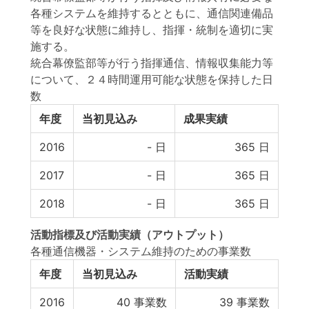
各種システムを維持するとともに、通信関連備品
等を良好な状態に維持し、指揮・統制を適切に実
施する。
統合幕僚監部等が行う指揮通信、情報収集能力等
について、２４時間運用可能な状態を保持した日
数
年度
当初見込み
成果実績
2016
-
日
365
日
2017
-
日
365
日
2018
-
日
365
日
活動指標
及び
活動実績
（アウトプット）
各種通信機器・システム維持のための事業数
年度
当初見込み
活動実績
2016
40
事業数
39
事業数