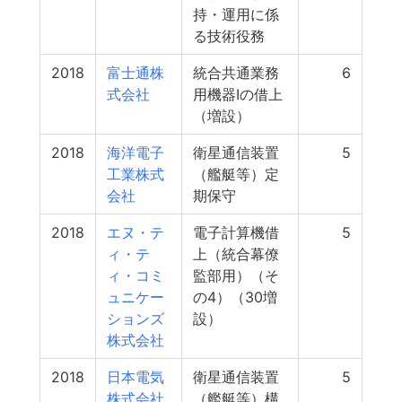
持・運用に係
る技術役務
2018
富士通株
統合共通業務
6
式会社
用機器Ⅰの借上
（増設）
2018
海洋電子
衛星通信装置
5
工業株式
（艦艇等）定
会社
期保守
2018
エヌ・テ
電子計算機借
5
ィ・テ
上（統合幕僚
ィ・コミ
監部用）（そ
ュニケー
の4）（30増
ションズ
設）
株式会社
2018
日本電気
衛星通信装置
5
株式会社
（艦艇等）構