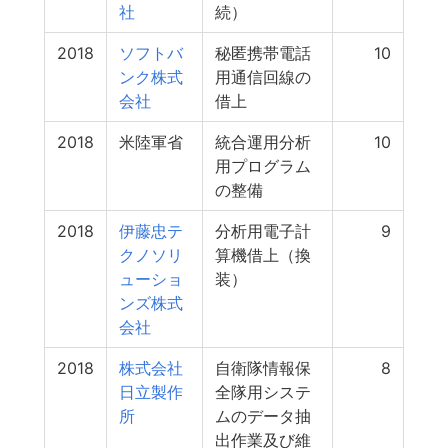
社
続）
2018
ソフトバ
秘匿携帯電話
10
ンク株式
用通信回線の
会社
借上
2018
米陸軍省
統合運用分析
10
用プログラム
の整備
2018
伊藤忠テ
分析用電子計
9
クノソリ
算機借上（換
ューショ
装）
ンズ株式
会社
2018
株式会社
自衛隊情報保
8
日立製作
全隊用システ
所
ムのデータ抽
出作業及び維