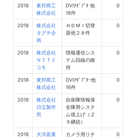
2018
東邦商工
DVIｱﾀﾞﾌﾟﾀ 他
0
株式会社
16件
2018
株式会社
ＨＤＭＩ切替
0
タグチ企
器他２８件
画
2018
株式会社
情報通信シス
0
ＮＴＴド
テム回線の維
コモ
持
2018
東邦商工
DVIｱﾀﾞﾌﾟﾀｰ他
0
株式会社
16件
2018
株式会社
自衛隊情報保
0
日立製作
全隊用システ
所
ム借上げ（２
９継続）
2018
大洋産業
カメラ用リチ
0