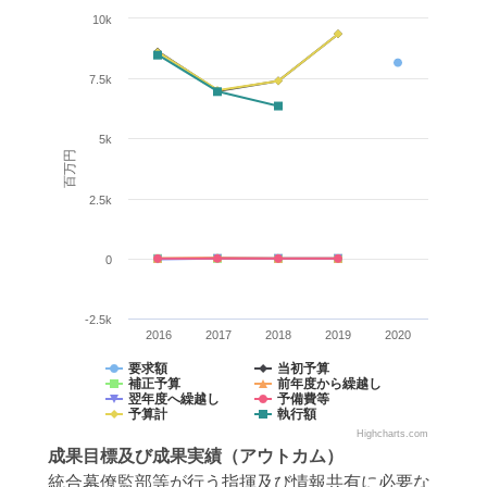
10k
7.5k
5k
百万円
2.5k
0
-2.5k
2016
2017
2018
2019
2020
要求額
当初予算
補正予算
前年度から繰越し
翌年度へ繰越し
予備費等
予算計
執行額
Highcharts.com
成果目標
及び
成果実績
（アウトカム）
統合幕僚監部等が行う指揮及び情報共有に必要な