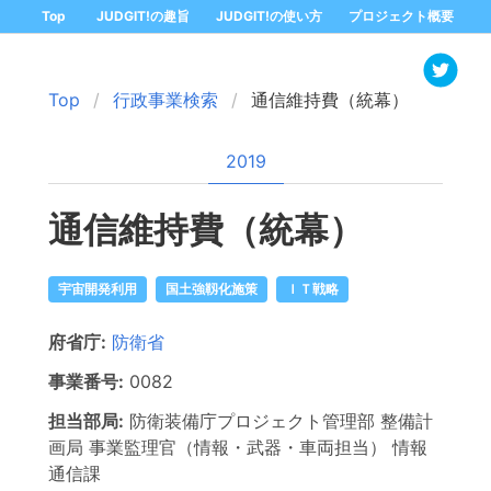
Top
JUDGIT!の趣旨
JUDGIT!の使い方
プロジェクト概要
Top
行政事業検索
通信維持費（統幕）
2019
通信維持費（統幕）
宇宙開発利用
国土強靱化施策
ＩＴ戦略
府省庁:
防衛省
事業番号:
0082
担当部局:
防衛装備庁プロジェクト管理部 整備計
画局
事業監理官（情報・武器・車両担当） 情報
通信課