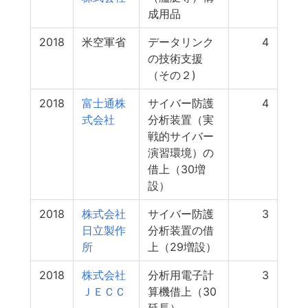
成用品
2018
米空軍省
データリンク
4
の技術支援
（その２)
2018
富士通株
サイバー防護
4
式会社
分析装置（実
戦的サイバー
演習環境）の
借上（30増
設）
2018
株式会社
サイバー防護
3
日立製作
分析装置の借
所
上（29増設）
2018
株式会社
分析用電子計
3
ＪＥＣＣ
算機借上（30