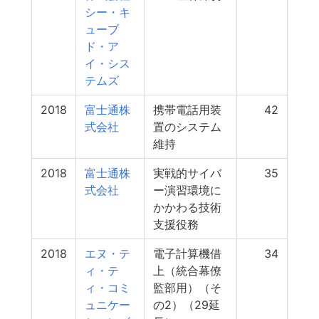
シー・キ
ューブ
ド・ア
イ・シス
テムズ
2018
富士通株
携帯電話用装
42
式会社
置のシステム
維持
2018
富士通株
実戦的サイバ
35
式会社
ー演習環境に
かかわる技術
支援役務
2018
エヌ・テ
電子計算機借
34
ィ・テ
上（統合幕僚
ィ・コミ
監部用）（そ
ュニケー
の2）（29延