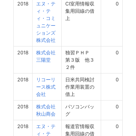
2018
エヌ・テ
CI室用情報収
0
ィ・テ
集用回線の借
ィ・コミ
上
ュニケー
ションズ
株式会社
2018
株式会社
独習ＰＨＰ
0
三陽堂
第３版 他３
２件
2018
リコーリ
日米共同検討
0
ース株式
作業用装置の
会社
借上
2018
株式会社
パソコンバッ
0
秋山商会
グ
2018
エヌ・テ
報道官情報収
0
ィ・テ
集用回線の借