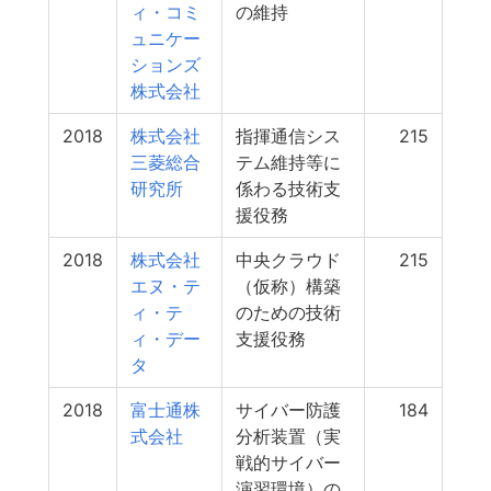
ィ・コミ
の維持
ュニケー
ションズ
株式会社
2018
株式会社
指揮通信シス
215
三菱総合
テム維持等に
研究所
係わる技術支
援役務
2018
株式会社
中央クラウド
215
エヌ・テ
（仮称）構築
ィ・テ
のための技術
ィ・デー
支援役務
タ
2018
富士通株
サイバー防護
184
式会社
分析装置（実
戦的サイバー
演習環境）の