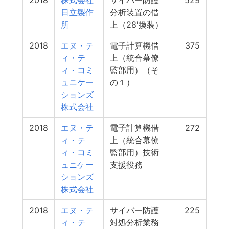
2018
株式会社
サイバー防護
529
日立製作
分析装置の借
所
上（28'換装）
2018
エヌ・テ
電子計算機借
375
ィ・テ
上（統合幕僚
ィ・コミ
監部用）（そ
ュニケー
の１）
ションズ
株式会社
2018
エヌ・テ
電子計算機借
272
ィ・テ
上（統合幕僚
ィ・コミ
監部用）技術
ュニケー
支援役務
ションズ
株式会社
2018
エヌ・テ
サイバー防護
225
ィ・テ
対処分析業務