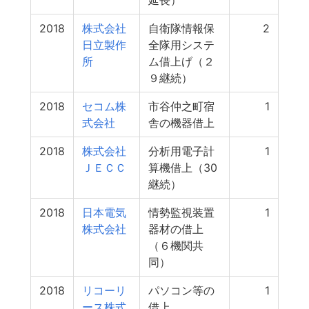
延長）
2018
株式会社
自衛隊情報保
2
日立製作
全隊用システ
所
ム借上げ（２
９継続）
2018
セコム株
市谷仲之町宿
1
式会社
舎の機器借上
2018
株式会社
分析用電子計
1
ＪＥＣＣ
算機借上（30
継続）
2018
日本電気
情勢監視装置
1
株式会社
器材の借上
（６機関共
同）
2018
リコーリ
パソコン等の
1
ース株式
借上