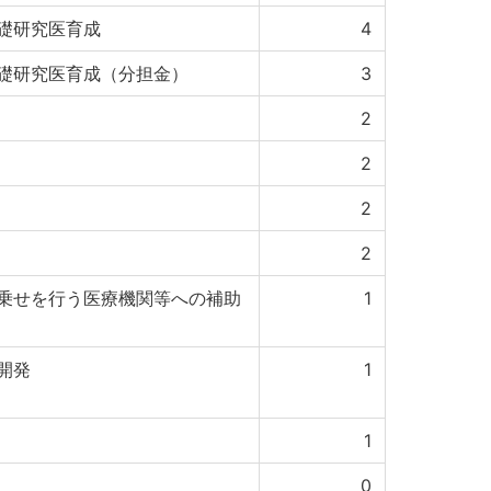
礎研究医育成
4
礎研究医育成（分担金）
3
2
2
2
2
乗せを行う医療機関等への補助
1
開発
1
1
0