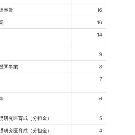
援事業
16
業
16
14
9
機関事業
8
7
等
6
礎研究医育成（分担金）
5
礎研究医育成（分担金）
4