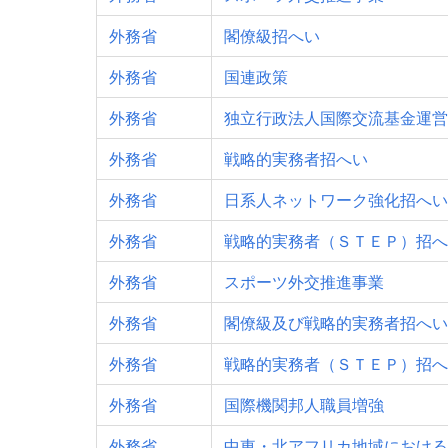
外務省
閣僚級招へい
外務省
国連政策
外務省
独立行政法人国際交流基金運営
外務省
戦略的実務者招へい
外務省
日系人ネットワーク強化招へい
外務省
戦略的実務者（ＳＴＥＰ）招へ
外務省
スポーツ外交推進事業
外務省
閣僚級及び戦略的実務者招へい
外務省
戦略的実務者（ＳＴＥＰ）招へ
外務省
国際機関邦人職員増強
外務省
中東・北アフリカ地域における