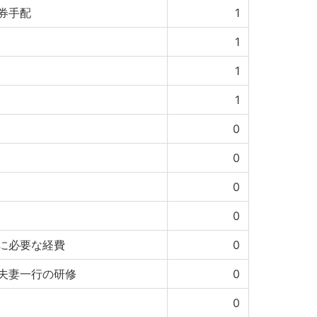
券手配
1
1
1
1
0
0
0
0
に必要な経費
0
夫妻一行の研修
0
0