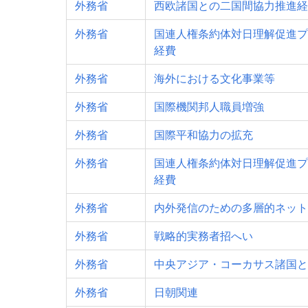
外務省
西欧諸国との二国間協力推進経
外務省
国連人権条約体対日理解促進プ
経費
外務省
海外における文化事業等
外務省
国際機関邦人職員増強
外務省
国際平和協力の拡充
外務省
国連人権条約体対日理解促進プ
経費
外務省
内外発信のための多層的ネット
外務省
戦略的実務者招へい
外務省
中央アジア・コーカサス諸国と
外務省
日朝関連