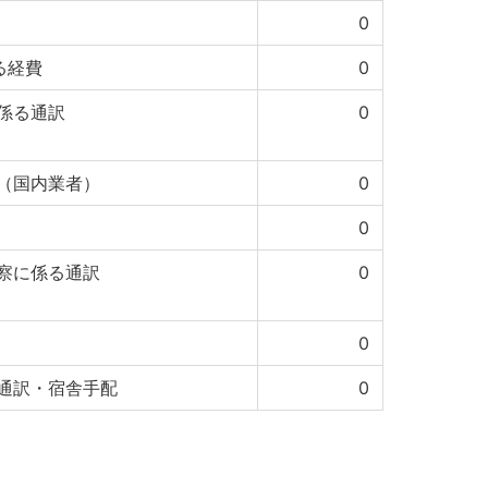
0
る経費
0
係る通訳
0
（国内業者）
0
0
察に係る通訳
0
0
通訳・宿舎手配
0