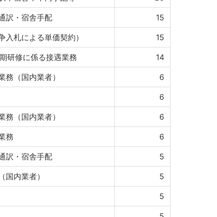
通訳・宿舎手配
15
争入札による単価契約）
15
長期研修に係る接遇業務
14
業務（国内業者）
6
6
業務（国内業者）
6
業務
6
通訳・宿舎手配
5
（国内業者）
5
5
5