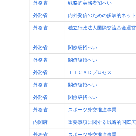
外務省
戦略的実務者招へい
外務省
内外発信のための多層的ネット
外務省
独立行政法人国際交流基金運営
外務省
閣僚級招へい
外務省
閣僚級招へい
外務省
ＴＩＣＡＤプロセス
外務省
閣僚級招へい
外務省
閣僚級招へい
外務省
スポーツ外交推進事業
内閣府
重要事項に関する戦略的国際広
外務省
スポーツ外交推進事業