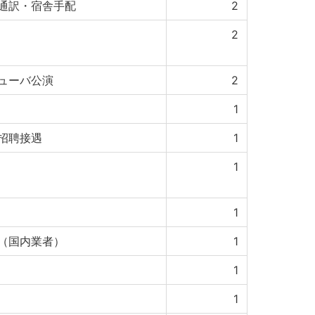
通訳・宿舎手配
2
2
ューバ公演
2
1
招聘接遇
1
1
1
（国内業者）
1
1
1