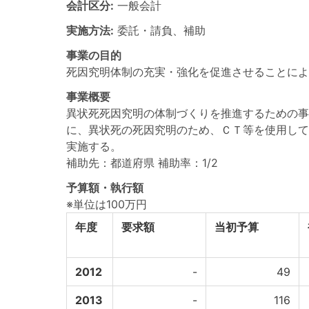
会計区分:
一般会計
実施方法:
委託・請負、補助
事業の目的
死因究明体制の充実・強化を促進させることによ
事業概要
異状死死因究明の体制づくりを推進するための事
に、異状死の死因究明のため、ＣＴ等を使用して
実施する。
補助先：都道府県 補助率：1/2
予算額・執行額
※単位は100万円
年度
要求額
当初予算
2012
-
49
2013
-
116