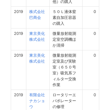
他）の購入
2019
株式会社
５０Ｌ液体窒
0
巴商会
素自加圧容器
の購入
2019
東京美化
微量放射能測
0
株式会社
定室空調機ほ
か清掃
2019
東京美化
微量放射能測
0
株式会社
定室及び実験
室（６５０号
室）吸気系フ
ィルター交換
作業
2019
有限会社
ロータリーエ
0
ナカショ
バポレーター
ウ
の修理