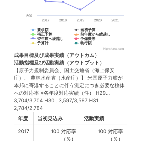
-500
2017
2018
2019
2020
2021
要求額
当初予算
補正予算
前年度から繰越し
翌年度へ繰越し
予備費等
予算計
執行額
Highcharts.com
成果目標
及び
成果実績
（アウトカム）
活動指標
及び
活動実績
（アウトプット）
【原子力規制委員会、国土交通省（海上保安
庁）、 農林水産省（水産庁）】 米国原子力艦が
本邦に寄港することに伴う測定につき必要な検体
への対応率 ※各年度対応実績（件） H29…
3,704/3,704 H30…3,597/3,597 H31…
2,784/2,784
年度
当初見込み
活動実績
2017
100
対応率
100
対応率
（％）
（％）