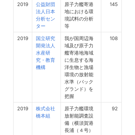
2019
公益財団
原子力艦寄港
145
法人日本
地における環
分析セン
境試料の分析
ター
等
2019
国立研究
我が国周辺海
108
開発法人
域及び原子力
水産研
艦寄港地海域
究・教育
に生息する海
機構
洋生物と漁場
環境の放射能
水準（バック
グランド）を
把握
2019
株式会社
原子力艦環境
92
橋本組
放射能調査設
備（横須賀港
長浦（４号）