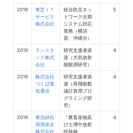
2019
東芝ＩＴ
統合防災ネッ
5
サービス
トワーク次期
株式会社
システム対応
業務（横須
賀、沖縄分）
2019
ランスタ
研究支援者派
4
ッド株式
遣（大気放射
会社
能観測研究）
2019
株式会社
研究支援者派
4
つくば電
遣（再飛散数
気通信
値計算用プロ
グラミング研
究）
2019
東北緑化
「農畜産物及
4
環境保全
び土壌中放射
株式会社
性核種