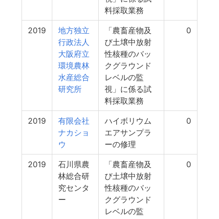
料採取業務
2019
地方独立
「農畜産物及
0
行政法人
び土壌中放射
大阪府立
性核種のバッ
環境農林
クグラウンド
水産総合
レベルの監
研究所
視」に係る試
料採取業務
2019
有限会社
ハイボリウム
0
ナカショ
エアサンプラ
ウ
ーの修理
2019
石川県農
「農畜産物及
0
林総合研
び土壌中放射
究センタ
性核種のバッ
ー
クグラウンド
レベルの監