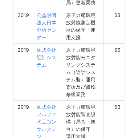
局）更新業務
2019
公益財団
原子力艦環境
58
法人日本
放射能測定機
分析セン
器の保守・運
ター
用支援
2019
株式会社
原子力艦環境
56
近計シス
放射能モニタ
テム
リングシステ
ム（近計シス
テム製）運用
支援及び点検
修繕業務
2019
株式会社
原子力艦環境
53
アルファ
放射能調査設
水工コン
備（局舎・架
サルタン
台）の保守・
ツ
運用支援