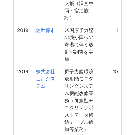
支援（調査車
両・宿泊施
設）
2019
佐世保市
米国原子力艦
11
の我が国への
寄港に伴う放
射能調査を実
施
2019
株式会社
原子力艦環境
10
近計シス
放射能モニタ
テム
リングシステ
ム機能改修業
務（可搬型モ
ニタリングポ
ストデータ格
納テーブル追
加等業務）