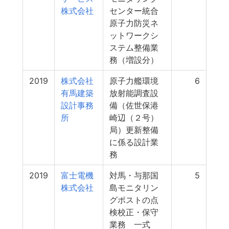
株式会社
センター統合
原子力防災ネ
ットワークシ
ステム整備業
務（増設分）
2019
株式会社
原子力艦環境
6
有馬建築
放射能調査設
設計事務
備（佐世保港
所
崎辺（２号）
局）更新整備
に係る設計業
務
2019
富士電機
対馬・与那国
5
株式会社
島モニタリン
グポストの点
検校正・保守
業務 一式