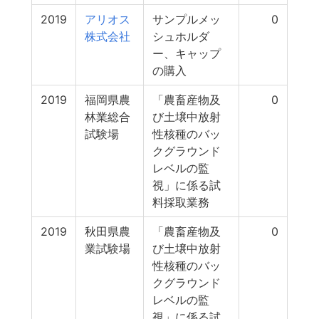
2019
アリオス
サンプルメッ
0
株式会社
シュホルダ
ー、キャップ
の購入
2019
福岡県農
「農畜産物及
0
林業総合
び土壌中放射
試験場
性核種のバッ
クグラウンド
レベルの監
視」に係る試
料採取業務
2019
秋田県農
「農畜産物及
0
業試験場
び土壌中放射
性核種のバッ
クグラウンド
レベルの監
視」に係る試