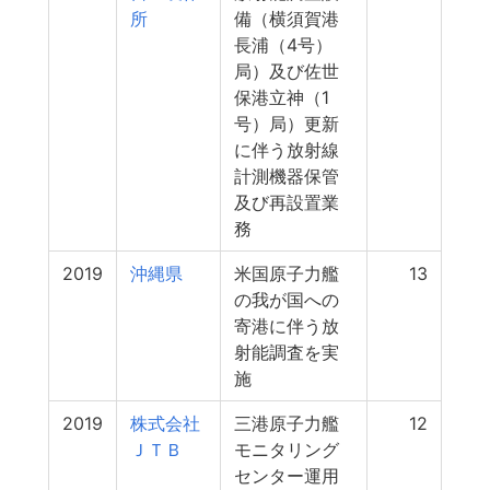
所
備（横須賀港
長浦（4号）
局）及び佐世
保港立神（1
号）局）更新
に伴う放射線
計測機器保管
及び再設置業
務
2019
沖縄県
米国原子力艦
13
の我が国への
寄港に伴う放
射能調査を実
施
2019
株式会社
三港原子力艦
12
ＪＴＢ
モニタリング
センター運用