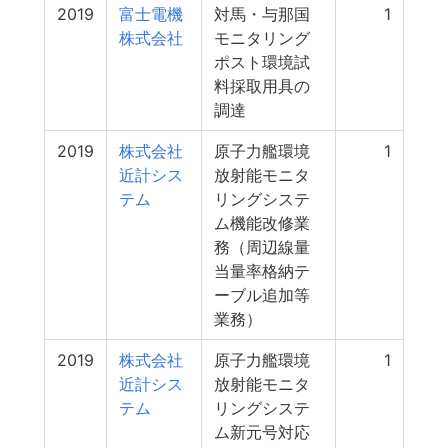
2019
富士電機
対馬・与那国
1
株式会社
モニタリング
ポスト環境試
料採取用具の
調達
2019
株式会社
原子力艦環境
1
近計シス
放射能モニタ
テム
リングシステ
ム機能改修業
務（周辺線量
当量率格納テ
ーブル追加等
業務）
2019
株式会社
原子力艦環境
1
近計シス
放射能モニタ
テム
リングシステ
ム新元号対応