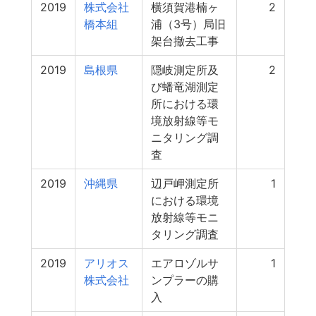
2019
株式会社
横須賀港楠ヶ
2
橋本組
浦（3号）局旧
架台撤去工事
2019
島根県
隠岐測定所及
2
び蟠竜湖測定
所における環
境放射線等モ
ニタリング調
査
2019
沖縄県
辺戸岬測定所
1
における環境
放射線等モニ
タリング調査
2019
アリオス
エアロゾルサ
1
株式会社
ンプラーの購
入