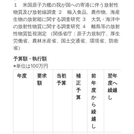
１ 米国原子力艦の我が国への寄港に伴う放射性
物質及び放射線調査 ２ 輸入食品、農作物、海産
生物の放射能に関する調査研究 ３ 大気・海洋中
の放射性物質に関する調査研究 ４ 離島等の放射
性物質監視測定 （関係省庁：原子力規制庁、厚生
労働省、農林水産省、国土交通省、環境省、防衛
省）
予算額・執行額
※単位は100万円
年度
要求
当初
補
前
翌年
予
額
予算
正
年
度へ
備
予
度
繰越
費
算
か
し
等
ら
繰
越
し