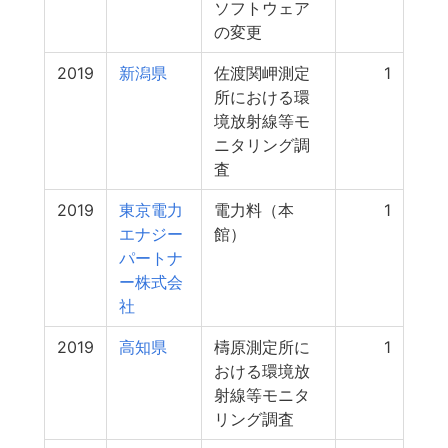
ソフトウェア
の変更
2019
新潟県
佐渡関岬測定
1
所における環
境放射線等モ
ニタリング調
査
2019
東京電力
電力料（本
1
エナジー
館）
パートナ
ー株式会
社
2019
高知県
檮原測定所に
1
おける環境放
射線等モニタ
リング調査