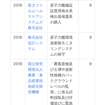
2019
富士フイ
原子力艦施設
9
ルムヘル
設置用海水系
スケアシ
検出器保護具
ステムズ
の購入
株式会社
2019
株式会社
原子力艦環境
9
近計シス
放射能モニタ
テム
リングシステ
ムの保守
2019
国立研究
「農畜産物及
9
開発法人
び土壌中放射
農業・食
性核種のバッ
品産業技
クグラウンド
術総合研
レベルの監
究機構
視」に係る試
料採取及び評
価並びに緊急