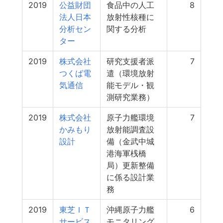
2019
公益財団
食品中の人工
8
法人日本
放射性核種に
分析セン
関する分析
ター
2019
株式会社
研究支援者派
7
つくば電
遣（環境放射
気通信
能モデル・観
測研究業務）
2019
株式会社
原子力艦環境
7
かみもり
放射能調査設
設計
備（金武中城
港海軍桟橋
局）更新整備
に係る設計業
務
2019
東芝ＩＴ
沖縄原子力艦
6
サービス
モニタリング