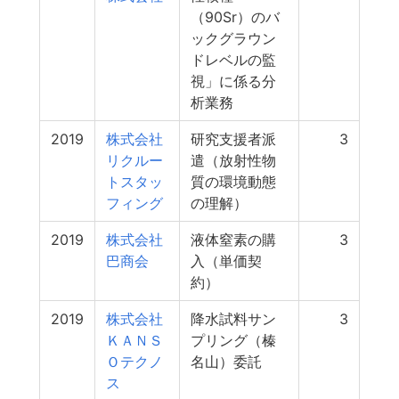
（90Sr）のバ
ックグラウン
ドレベルの監
視」に係る分
析業務
2019
株式会社
研究支援者派
3
リクルー
遣（放射性物
トスタッ
質の環境動態
フィング
の理解）
2019
株式会社
液体窒素の購
3
巴商会
入（単価契
約）
2019
株式会社
降水試料サン
3
ＫＡＮＳ
プリング（榛
Ｏテクノ
名山）委託
ス