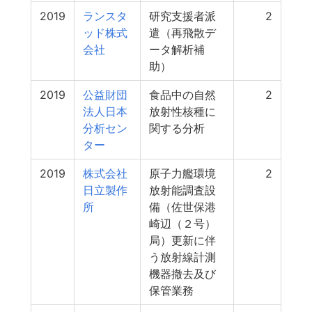
2019
ランスタ
研究支援者派
2
ッド株式
遣（再飛散デ
会社
ータ解析補
助）
2019
公益財団
食品中の自然
2
法人日本
放射性核種に
分析セン
関する分析
ター
2019
株式会社
原子力艦環境
2
日立製作
放射能調査設
所
備（佐世保港
崎辺（２号）
局）更新に伴
う放射線計測
機器撤去及び
保管業務