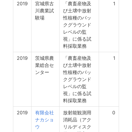
2019
宮城県古
「農畜産物及
1
川農業試
び土壌中放射
験場
性核種のバッ
クグラウンド
レベルの監
視」に係る試
料採取業務
2019
茨城県農
「農畜産物及
1
業総合セ
び土壌中放射
ンター
性核種のバッ
クグラウンド
レベルの監
視」に係る試
料採取業務
2019
有限会社
放射能観測用
0
ナカショ
消耗品（アク
ウ
リルディスク