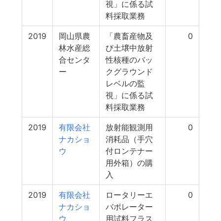
視」に係る試
料採取業務
2019
岡山県農
「農畜産物及
0
林水産総
び土壌中放射
合センタ
性核種のバッ
ー
クグラウンド
レベルの監
視」に係る試
料採取業務
2019
有限会社
放射能観測用
0
ナカショ
消耗品（手穴
ウ
付ロンテナー
用外箱）の購
入
2019
有限会社
ロータリーエ
0
ナカショ
バポレーター
ウ
用試料フラス