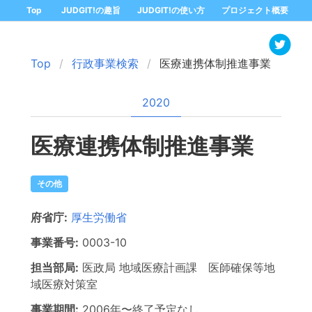
Top
JUDGIT!の趣旨
JUDGIT!の使い方
プロジェクト概要
Top
行政事業検索
医療連携体制推進事業
2020
医療連携体制推進事業
その他
府省庁:
厚生労働省
事業番号:
0003
-10
担当部局:
医政局
地域医療計画課 医師確保等地
域医療対策室
事業期間:
2006年
〜
終了予定なし