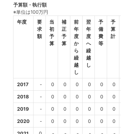
予算額・執行額
※単位は100万円
年度
要
当
補
前
翌
予
予
執
求
初
正
年
年
備
算
行
額
予
予
度
度
費
計
額
算
算
か
へ
等
ら
繰
繰
越
越
し
し
2017
-
0
0
0
0
0
0
89
2018
-
0
0
0
0
0
0
92
2019
-
0
0
0
0
0
0
91
2020
-
0
0
0
0
0
0
-
2021
0
-
-
-
-
-
-
-