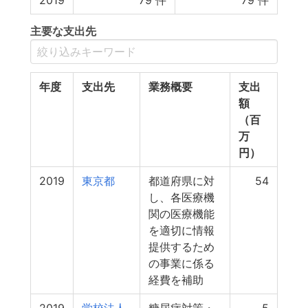
2019
79
件
79
件
主要な支出先
年度
支出先
業務概要
支出
額
（百
万
円）
2019
東京都
都道府県に対
54
し、各医療機
関の医療機能
を適切に情報
提供するため
の事業に係る
経費を補助