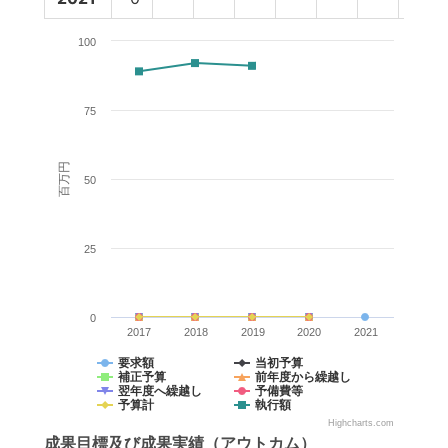
100
75
百万円
50
25
0
2017
2018
2019
2020
2021
要求額
当初予算
補正予算
前年度から繰越し
翌年度へ繰越し
予備費等
予算計
執行額
Highcharts.com
成果目標
及び
成果実績
（アウトカム）