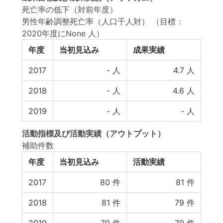
死亡率の低下（対前年度）
男性年齢調整死亡率（人口千人対）
（目標：
2020年度にNone 人）
年度
当初見込み
成果実績
2017
-
人
4.7
人
2018
-
人
4.6
人
2019
-
人
-
人
活動指標
及び
活動実績
（アウトプット）
補助件数
年度
当初見込み
活動実績
2017
80
件
81
件
2018
81
件
79
件