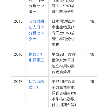
分析セン
海底土中の放
ター
射性核種分析
2015
公益財団
日本周辺域の
18
法人日本
水生生物及び
分析セン
海底土中の放
ター
射性核種分析
業務
2016
株式会社
平成28年度佐
16
那覇電工
世保米海軍基
地立神局の架
台更新業務
2017
レスコ株
平成29年度原
16
式会社
子力艦放射能
調査資機材(海
水系検出器取
付け用架台等)