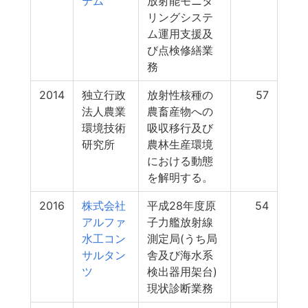
テム
放射能モニタ
リングシステ
ム運用支援及
び点検修繕業
務
2014
独立行政
放射性核種の
57
法人農業
農畜産物への
環境技術
吸収移行及び
研究所
農林生産環境
における動態
を解明する。
2016
株式会社
平成28年度原
54
アルファ
子力艦放射線
水工コン
測定局(うち局
サルタン
舎及び海水系
ツ
検出器用架台)
現状診断業務