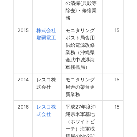
の清掃(貝殻等
除去)・修繕業
務
2015
株式会社
モニタリング
15
那覇電工
ポスト局舎用
供給電源改修
業務（沖縄県
金武中城港海
軍桟橋局）
2014
レスコ株
モニタリング
15
式会社
局舎の架台更
新業務
2016
レスコ株
平成27年度沖
15
式会社
縄県米軍基地
（ホワイトビ
ーチ）海軍桟
橋局のNo2架