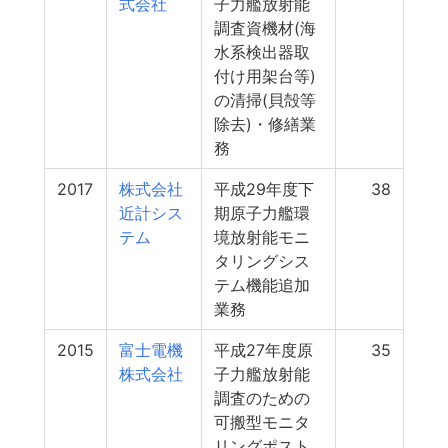
式会社
子力艦放射能
調査資機材(海
水系検出器取
付け用架台等)
の清掃(貝殻等
除去)・修繕業
務
2017
株式会社
平成29年度下
38
近計シス
期原子力艦環
テム
境放射能モニ
タリングシス
テム機能追加
業務
2015
富士電機
平成27年度原
35
株式会社
子力艦放射能
調査のための
可搬型モニタ
リングポスト