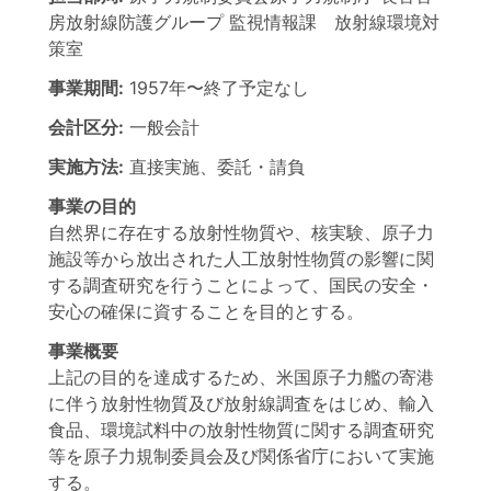
房放射線防護グループ 監視情報課 放射線環境対
策室
事業期間:
1957年
〜
終了予定なし
会計区分:
一般会計
実施方法:
直接実施、委託・請負
事業の目的
自然界に存在する放射性物質や、核実験、原子力
施設等から放出された人工放射性物質の影響に関
する調査研究を行うことによって、国民の安全・
安心の確保に資することを目的とする。
事業概要
上記の目的を達成するため、米国原子力艦の寄港
に伴う放射性物質及び放射線調査をはじめ、輸入
食品、環境試料中の放射性物質に関する調査研究
等を原子力規制委員会及び関係省庁において実施
する。