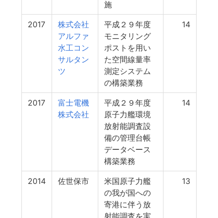
施
2017
株式会社
平成２９年度
14
アルファ
モニタリング
水工コン
ポストを用い
サルタン
た空間線量率
ツ
測定システム
の構築業務
2017
富士電機
平成２９年度
14
株式会社
原子力艦環境
放射能調査設
備の管理台帳
データベース
構築業務
2014
佐世保市
米国原子力艦
13
の我が国への
寄港に伴う放
射能調査を実