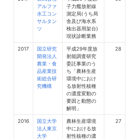
アルファ
子力艦放射線
水工コン
測定局(うち局
サルタン
舎及び海水系
ツ
検出器用架台)
現状診断業務
2017
国立研究
平成29年度放
28
開発法人
射能調査研究
農業・食
委託事業のう
品産業技
ち「農林生産
術総合研
環境中におけ
究機構
る放射性核種
の濃度変動の
要因と動態の
解明」
2016
国立大学
農林生産環境
27
法人東京
中における放
大学
射性核種の濃