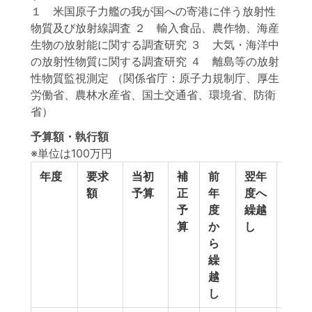
１ 米国原子力艦の我が国への寄港に伴う放射性
物質及び放射線調査 ２ 輸入食品、農作物、海産
生物の放射能に関する調査研究 ３ 大気・海洋中
の放射性物質に関する調査研究 ４ 離島等の放射
性物質監視測定 （関係省庁：原子力規制庁、厚生
労働省、農林水産省、国土交通省、環境省、防衛
省）
予算額・執行額
※単位は100万円
年度
要求
当初
補
前
翌年
予
額
予算
正
年
度へ
備
予
度
繰越
費
算
か
し
等
ら
繰
越
し