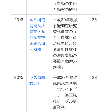
度変動の要因
と動態の解明
2018
国立研究
平成30年度放
25
開発法人
射能調査研究
農業・食
委託事業のう
品産業技
ち「農林生産
術総合研
環境中におけ
究機構
る放射性核種
の濃度変動の
要因と動態の
解明」
2015
レスコ株
平成27年度沖
23
式会社
縄県米軍基地
（ホワイトビ
ーチ）海軍桟
橋ケーブル更
新業務