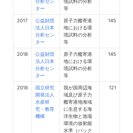
分析セン
境試料の分析
ター
等
2017
公益財団
原子力艦寄港
145
法人日本
地における環
分析セン
境試料の分析
ター
等
2018
公益財団
原子力艦寄港
145
法人日本
地における環
分析セン
境試料の分析
ター
等
2018
国立研究
我が国周辺海
121
開発法人
域及び原子力
水産研
艦寄港地海域
究・教育
に生息する海
機構
洋生物と漁場
環境の放射能
水準（バック