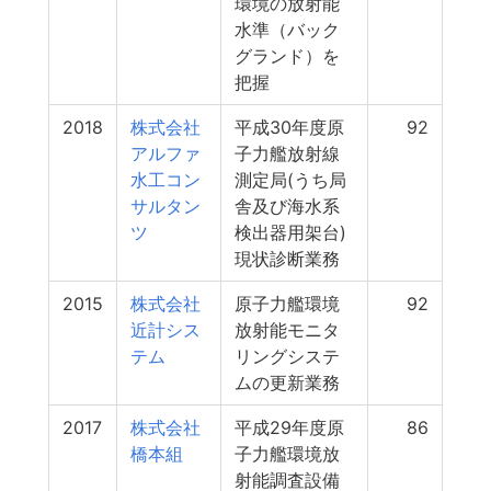
環境の放射能
水準（バック
グランド）を
把握
2018
株式会社
平成30年度原
92
アルファ
子力艦放射線
水工コン
測定局(うち局
サルタン
舎及び海水系
ツ
検出器用架台)
現状診断業務
2015
株式会社
原子力艦環境
92
近計シス
放射能モニタ
テム
リングシステ
ムの更新業務
2017
株式会社
平成29年度原
86
橋本組
子力艦環境放
射能調査設備