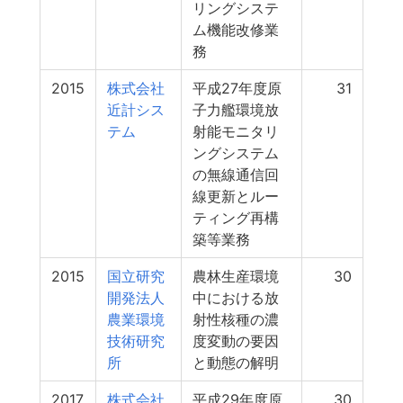
リングシステ
ム機能改修業
務
2015
株式会社
平成27年度原
31
近計シス
子力艦環境放
テム
射能モニタリ
ングシステム
の無線通信回
線更新とルー
ティング再構
築等業務
2015
国立研究
農林生産環境
30
開発法人
中における放
農業環境
射性核種の濃
技術研究
度変動の要因
所
と動態の解明
2017
株式会社
平成29年度原
30