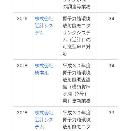
の調達等業務
2016
株式会社
原子力艦環境
34
近計シス
放射能モニタ
テム
リングシステ
ム（近計）の
可搬型ＭＰ対
応
2018
株式会社
平成３０年度
34
橋本組
原子力艦環境
放射能調査設
備（横須賀楠
ヶ浦（3号）
局）更新業務
2018
株式会社
平成３０年度
33
近計シス
原子力艦環境
テム
放射能モニタ