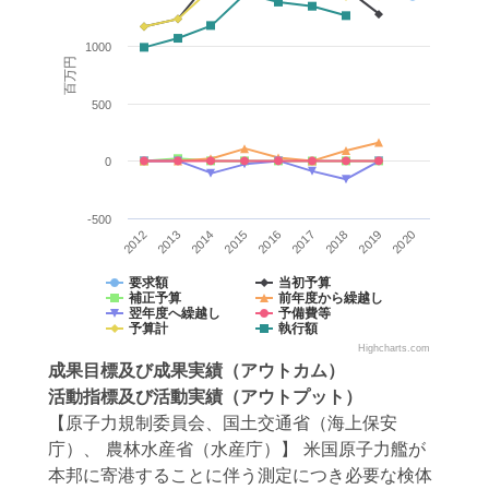
1000
百万円
500
0
-500
2020
2015
2019
2014
2018
2013
2017
2012
2016
要求額
当初予算
補正予算
前年度から繰越し
翌年度へ繰越し
予備費等
予算計
執行額
Highcharts.com
成果目標
及び
成果実績
（アウトカム）
活動指標
及び
活動実績
（アウトプット）
【原子力規制委員会、国土交通省（海上保安
庁）、 農林水産省（水産庁）】 米国原子力艦が
本邦に寄港することに伴う測定につき必要な検体