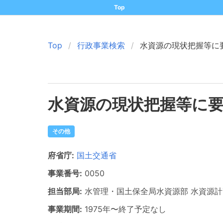
Top
Top
行政事業検索
水資源の現状把握等に
水資源の現状把握等に
その他
府省庁:
国土交通省
事業番号:
0050
担当部局:
水管理・国土保全局水資源部
水資源計
事業期間:
1975年
〜
終了予定なし