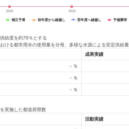
2018
2019
補正予算
前年度から繰越し
翌年度へ繰越し
予備費等
供給度を約79％とする
おける都市用水の使用量を分母、多様な水源による安定供給量
成果実績
-
％
-
％
-
％
を実施した都道府県数
活動実績