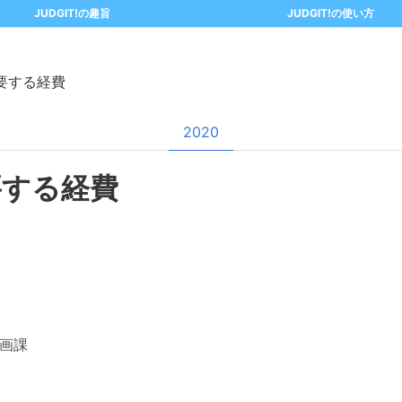
JUDGIT!の趣旨
JUDGIT!の使い方
要する経費
2020
要する経費
画課