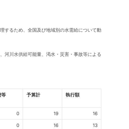
理するため、全国及び地域別の水需給について動
、河川水供給可能量、渇水・災害・事故等による
費等
予算計
執行額
0
19
16
0
16
13