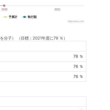
2020
2021
予算計
執行額
Highcharts.com
を分子）
（目標：2021年度に79 ％）
76
％
76
％
76
％