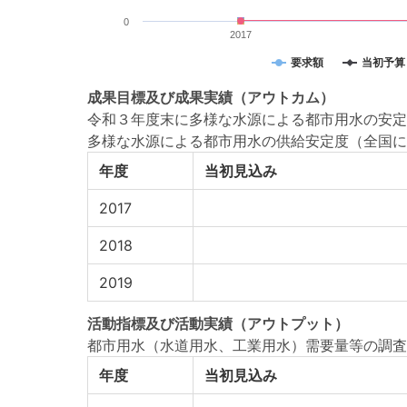
0
2017
要求額
当初予算
成果目標
及び
成果実績
（アウトカム）
令和３年度末に多様な水源による都市用水の安定
多様な水源による都市用水の供給安定度（全国に
年度
当初見込み
2017
2018
2019
活動指標
及び
活動実績
（アウトプット）
都市用水（水道用水、工業用水）需要量等の調査
年度
当初見込み