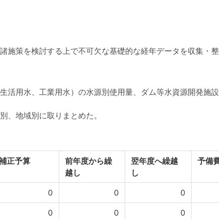
諸施策を検討する上で不可欠な基礎的な経年データを収集・整
生活用水、工業用水）の水源別使用量、ダム等水資源開発施設
別、地域別に取りまとめた。
補正予算
前年度から繰
翌年度へ繰越
予備
越し
し
0
0
0
0
0
0