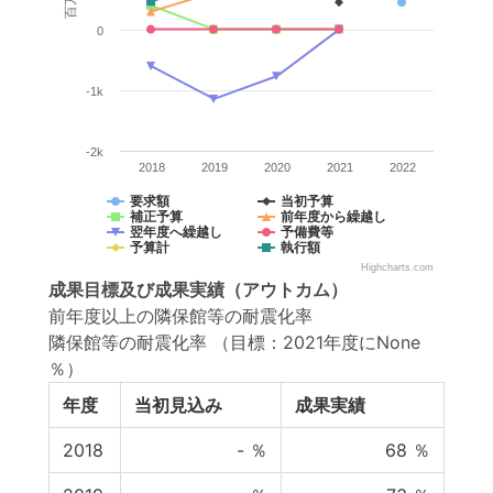
0
-1k
-2k
2018
2019
2020
2021
2022
要求額
当初予算
補正予算
前年度から繰越し
翌年度へ繰越し
予備費等
予算計
執行額
Highcharts.com
成果目標
及び
成果実績
（アウトカム）
前年度以上の隣保館等の耐震化率
隣保館等の耐震化率
（目標：2021年度にNone
％）
年度
当初見込み
成果実績
2018
-
％
68
％