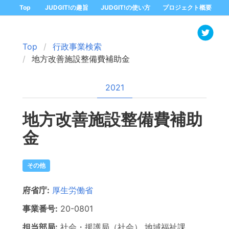
Top
JUDGIT!の趣旨
JUDGIT!の使い方
プロジェクト概要
Top
行政事業検索
地方改善施設整備費補助金
2021
地方改善施設整備費補助
金
その他
府省庁:
厚生労働省
事業番号:
20-
0801
担当部局:
社会・援護局（社会）
地域福祉課