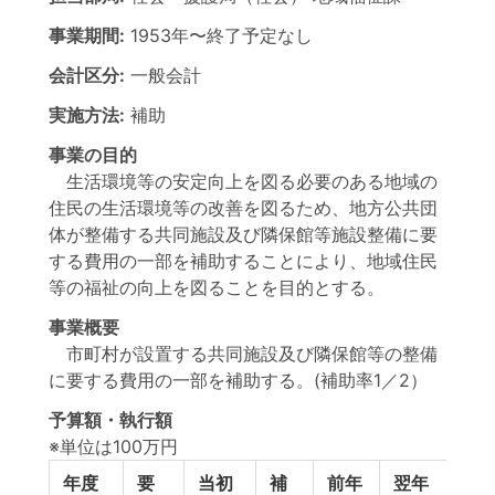
事業期間:
1953年
〜
終了予定なし
会計区分:
一般会計
実施方法:
補助
事業の目的
生活環境等の安定向上を図る必要のある地域の
住民の生活環境等の改善を図るため、地方公共団
体が整備する共同施設及び隣保館等施設整備に要
する費用の一部を補助することにより、地域住民
等の福祉の向上を図ることを目的とする。
事業概要
市町村が設置する共同施設及び隣保館等の整備
に要する費用の一部を補助する。(補助率1／2）
予算額・執行額
※単位は100万円
年度
要
当初
補
前年
翌年
予