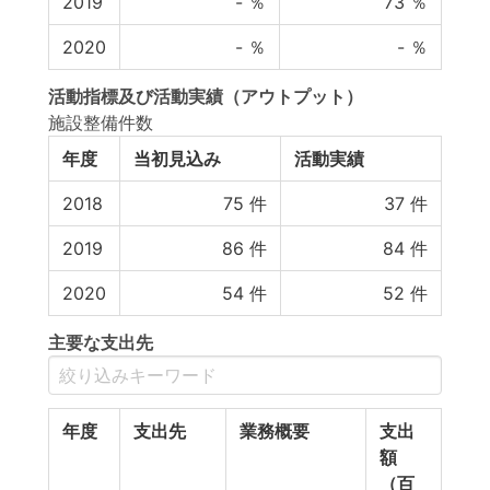
2019
-
％
73
％
2020
-
％
-
％
活動指標
及び
活動実績
（アウトプット）
施設整備件数
年度
当初見込み
活動実績
2018
75
件
37
件
2019
86
件
84
件
2020
54
件
52
件
主要な支出先
年度
支出先
業務概要
支出
額
（百