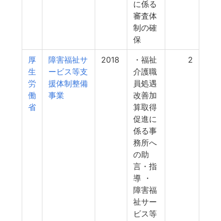
に係る
審査体
制の確
保
厚
障害福祉サ
2018
・福祉
2
生
ービス等支
介護職
労
援体制整備
員処遇
働
事業
改善加
省
算取得
促進に
係る事
務所へ
の助
言・指
導 ・
障害福
祉サー
ビス等