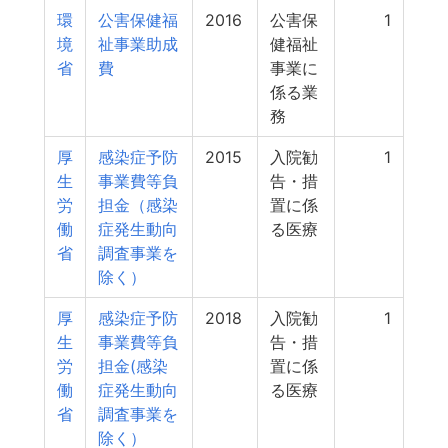
環
公害保健福
2016
公害保
1
境
祉事業助成
健福祉
省
費
事業に
係る業
務
厚
感染症予防
2015
入院勧
1
生
事業費等負
告・措
労
担金（感染
置に係
働
症発生動向
る医療
省
調査事業を
除く）
厚
感染症予防
2018
入院勧
1
生
事業費等負
告・措
労
担金(感染
置に係
働
症発生動向
る医療
省
調査事業を
除く）