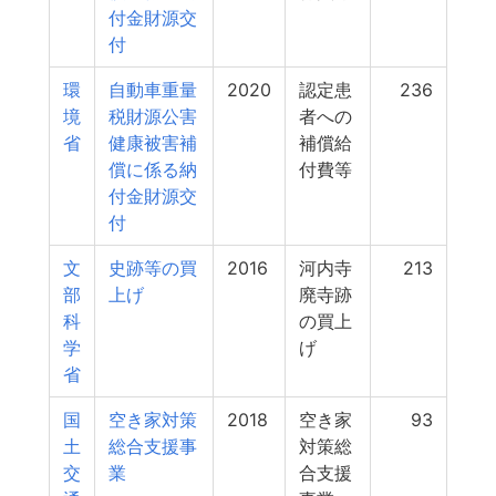
付金財源交
付
環
自動車重量
2020
認定患
236
境
税財源公害
者への
省
健康被害補
補償給
償に係る納
付費等
付金財源交
付
文
史跡等の買
2016
河内寺
213
部
上げ
廃寺跡
科
の買上
学
げ
省
国
空き家対策
2018
空き家
93
土
総合支援事
対策総
交
業
合支援