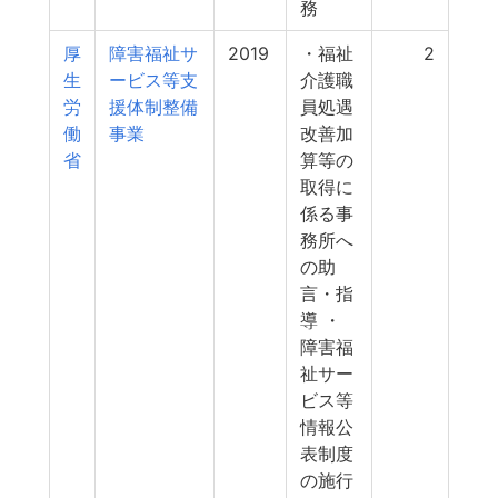
務
厚
障害福祉サ
2019
・福祉
2
生
ービス等支
介護職
労
援体制整備
員処遇
働
事業
改善加
省
算等の
取得に
係る事
務所へ
の助
言・指
導 ・
障害福
祉サー
ビス等
情報公
表制度
の施行