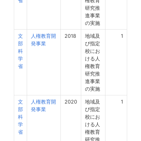
省
権教育
研究推
進事業
の実施
文
人権教育開
2018
地域及
1
部
発事業
び指定
科
校にお
学
ける人
省
権教育
研究推
進事業
の実施
文
人権教育開
2020
地域及
1
部
発事業
び指定
科
校にお
学
ける人
省
権教育
研究推