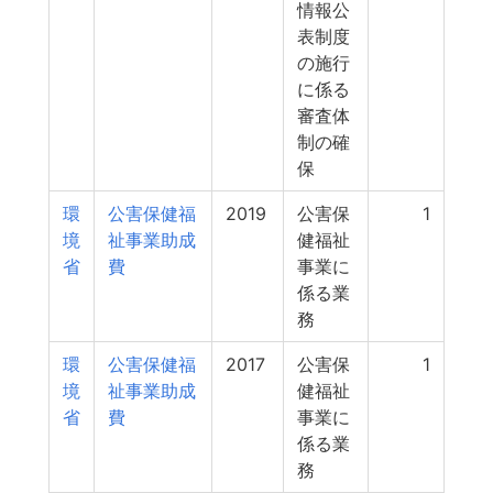
情報公
表制度
の施行
に係る
審査体
制の確
保
環
公害保健福
2019
公害保
1
境
祉事業助成
健福祉
省
費
事業に
係る業
務
環
公害保健福
2017
公害保
1
境
祉事業助成
健福祉
省
費
事業に
係る業
務