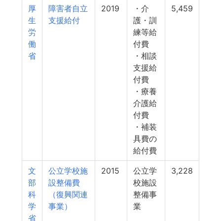
厚
障害者自立
2019
・介
5,459
生
支援給付
護・訓
労
練等給
働
付費
省
・相談
支援給
付費
・療養
介護給
付費
・補装
具費の
給付費
文
公立学校施
2015
公立学
3,228
部
設整備費
校施設
科
（復興関連
整備事
学
事業）
業
省