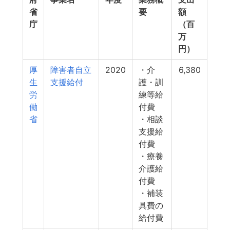
省
要
額
庁
（百
万
円）
厚
障害者自立
2020
・介
6,380
生
支援給付
護・訓
労
練等給
働
付費
省
・相談
支援給
付費
・療養
介護給
付費
・補装
具費の
給付費