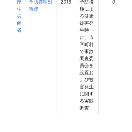
厚
予防接種対
2018
予防接
0
生
策費
種によ
労
る健康
働
被害発
省
生時
に、市
区町村
で事故
調査委
員会を
設置お
よび被
害発生
に関す
る実態
調査