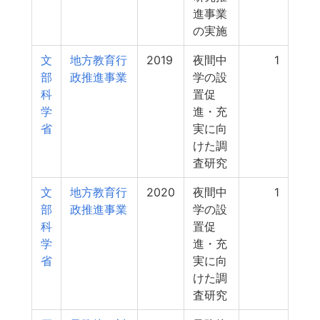
進事業
の実施
文
地方教育行
2019
夜間中
1
部
政推進事業
学の設
科
置促
学
進・充
省
実に向
けた調
査研究
文
地方教育行
2020
夜間中
1
部
政推進事業
学の設
科
置促
学
進・充
省
実に向
けた調
査研究