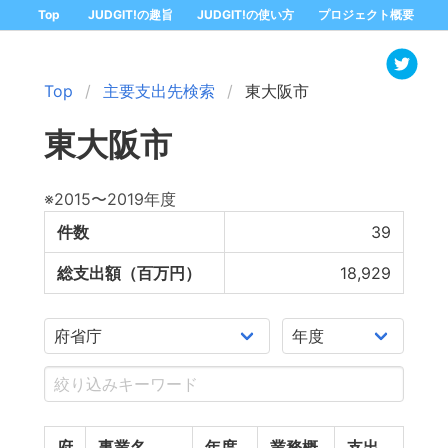
Top
JUDGIT!の趣旨
JUDGIT!の使い方
プロジェクト概要
Top
主要支出先検索
東大阪市
東大阪市
※2015〜2019年度
件数
39
総支出額（百万円）
18,929
府
事業名
年度
業務概
支出