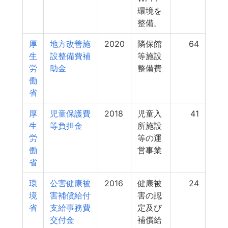
環境を
整備。
厚
地方改善施
2020
隣保館
64
生
設整備費補
等施設
労
助金
整備費
働
省
厚
児童保護費
2018
児童入
41
生
等負担金
所施設
労
等の運
働
営事業
省
環
公害健康被
2016
健康被
24
境
害補償給付
害の認
省
支給事務費
定及び
交付金
補償給