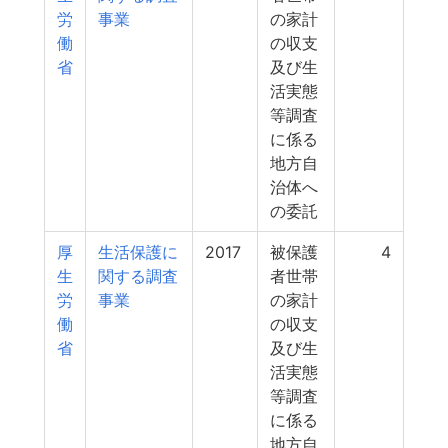
労
事業
の家計
働
の収支
省
及び生
活実態
等調査
に係る
地方自
治体へ
の委託
厚
生活保護に
2017
被保護
4
生
関する調査
者世帯
労
事業
の家計
働
の収支
省
及び生
活実態
等調査
に係る
地方自