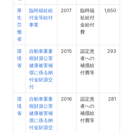
厚
臨時福祉給
2017
臨時福
1,650
生
付金等給付
祉給付
労
事業
金給付
働
費
省
環
自動車重量
2015
認定患
293
境
税財源公害
者への
省
健康被害補
補償給
償に係る納
付費等
付金財源交
付
環
自動車重量
2016
認定患
281
境
税財源公害
者への
省
健康被害補
補償給
償に係る納
付費等
付金財源交