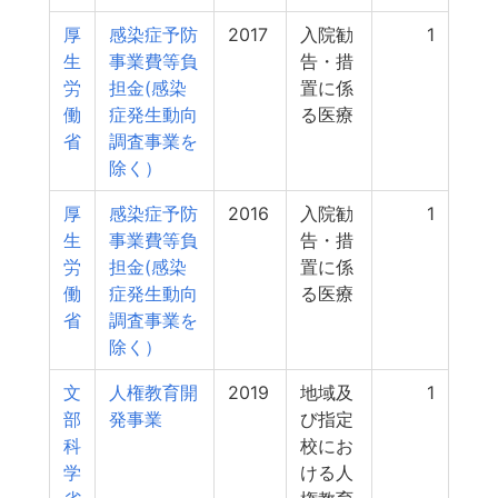
厚
感染症予防
2017
入院勧
1
生
事業費等負
告・措
労
担金(感染
置に係
働
症発生動向
る医療
省
調査事業を
除く）
厚
感染症予防
2016
入院勧
1
生
事業費等負
告・措
労
担金(感染
置に係
働
症発生動向
る医療
省
調査事業を
除く）
文
人権教育開
2019
地域及
1
部
発事業
び指定
科
校にお
学
ける人