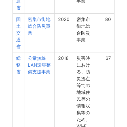
通
事業
省
国
密集市街地
2020
密集市
80
土
総合防災事
街地総
交
業
合防災
通
事業
省
総
公衆無線
2018
災害時
67
務
LAN環境整
におけ
省
備支援事業
る、防
災拠点
等での
地域住
民等の
情報収
集等の
ため、
Wi-Fi