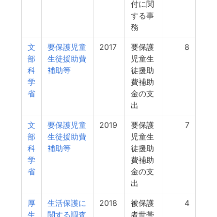
付に関
する事
務
文
要保護児童
2017
要保護
8
部
生徒援助費
児童生
科
補助等
徒援助
学
費補助
省
金の支
出
文
要保護児童
2019
要保護
7
部
生徒援助費
児童生
科
補助等
徒援助
学
費補助
省
金の支
出
厚
生活保護に
2018
被保護
4
生
関する調査
者世帯