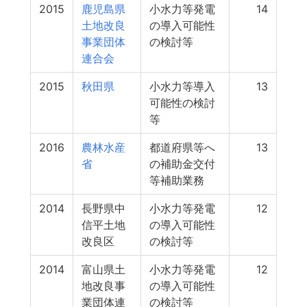
2015
鹿児島県
小水力等発電
14
土地改良
の導入可能性
事業団体
の検討等
連合会
2015
秋田県
小水力等導入
13
可能性の検討
等
2016
農林水産
都道府県等へ
13
省
の補助金交付
等補助業務
2014
長野県中
小水力等発電
12
信平土地
の導入可能性
改良区
の検討等
2014
富山県土
小水力等発電
12
地改良事
の導入可能性
業団体連
の検討等