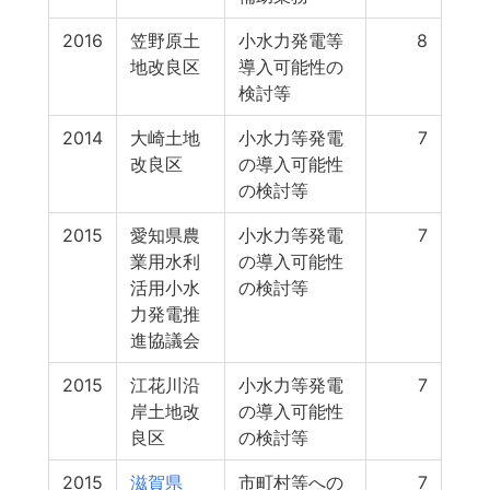
2016
笠野原土
小水力発電等
8
地改良区
導入可能性の
検討等
2014
大崎土地
小水力等発電
7
改良区
の導入可能性
の検討等
2015
愛知県農
小水力等発電
7
業用水利
の導入可能性
活用小水
の検討等
力発電推
進協議会
2015
江花川沿
小水力等発電
7
岸土地改
の導入可能性
良区
の検討等
2015
滋賀県
市町村等への
7