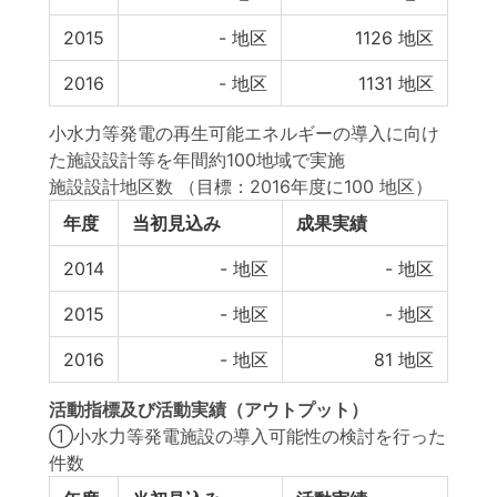
2015
-
地区
1126
地区
2016
-
地区
1131
地区
小水力等発電の再生可能エネルギーの導入に向け
た施設設計等を年間約100地域で実施
施設設計地区数
（目標：2016年度に100 地区）
年度
当初見込み
成果実績
2014
-
地区
-
地区
2015
-
地区
-
地区
2016
-
地区
81
地区
活動指標
及び
活動実績
（アウトプット）
①小水力等発電施設の導入可能性の検討を行った
件数