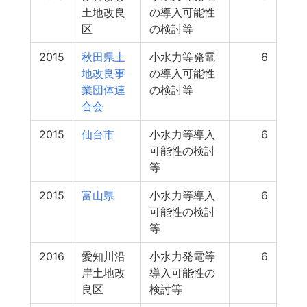
土地改良
の導入可能性
区
の検討等
2015
秋田県土
小水力等発電
6
地改良事
の導入可能性
業団体連
の検討等
合会
2015
仙台市
小水力等導入
6
可能性の検討
等
2015
富山県
小水力等導入
6
可能性の検討
等
2016
愛知川沿
小水力発電等
6
岸土地改
導入可能性の
良区
検討等