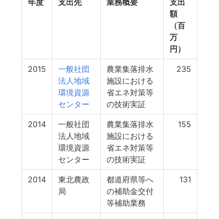
年度
支出先
業務概要
支出
額
（百
万
円）
2015
一般社団
農業集落排水
235
法人地域
施設における
環境資源
省エネ対策等
センター
の技術実証
2014
一般社団
農業集落排水
155
法人地域
施設における
環境資源
省エネ対策等
センター
の技術実証
2014
東北農政
都道府県等へ
131
局
の補助金交付
等補助業務