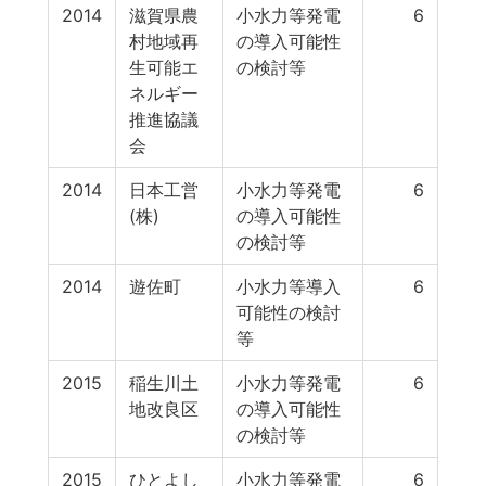
2014
滋賀県農
小水力等発電
6
村地域再
の導入可能性
生可能エ
の検討等
ネルギー
推進協議
会
2014
日本工営
小水力等発電
6
(株)
の導入可能性
の検討等
2014
遊佐町
小水力等導入
6
可能性の検討
等
2015
稲生川土
小水力等発電
6
地改良区
の導入可能性
の検討等
2015
ひとよし
小水力等発電
6