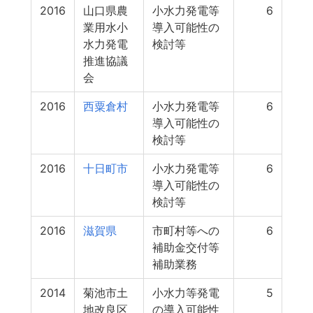
2016
山口県農
小水力発電等
6
業用水小
導入可能性の
水力発電
検討等
推進協議
会
2016
西粟倉村
小水力発電等
6
導入可能性の
検討等
2016
十日町市
小水力発電等
6
導入可能性の
検討等
2016
滋賀県
市町村等への
6
補助金交付等
補助業務
2014
菊池市土
小水力等発電
5
地改良区
の導入可能性