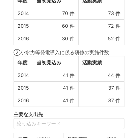
年度
当初見込み
活動実績
2014
70
件
73
件
2015
60
件
72
件
2016
30
件
52
件
②小水力等発電導入に係る研修の実施件数
年度
当初見込み
活動実績
2014
41
件
44
件
2015
41
件
37
件
2016
41
件
37
件
主要な支出先