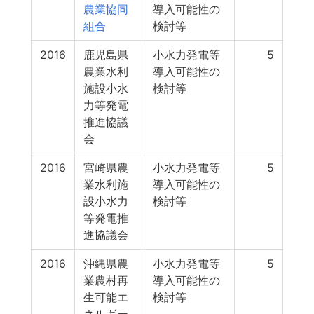
農業協同
導入可能性の
組合
検討等
2016
鹿児島県
小水力発電等
5
農業水利
導入可能性の
施設小水
検討等
力等発電
推進協議
会
2016
宮崎県農
小水力発電等
5
業水利施
導入可能性の
設小水力
検討等
等発電推
進協議会
2016
沖縄県農
小水力発電等
5
業農村再
導入可能性の
生可能エ
検討等