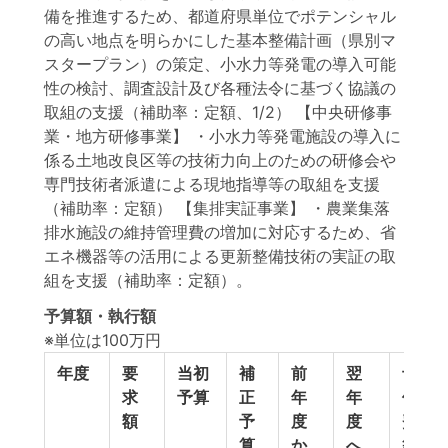
備を推進するため、都道府県単位でポテンシャル
の高い地点を明らかにした基本整備計画（県別マ
スタープラン）の策定、小水力等発電の導入可能
性の検討、調査設計及び各種法令に基づく協議の
取組の支援（補助率：定額、1/2） 【中央研修事
業・地方研修事業】 ・小水力等発電施設の導入に
係る土地改良区等の技術力向上のための研修会や
専門技術者派遣による現地指導等の取組を支援
（補助率：定額） 【集排実証事業】 ・農業集落
排水施設の維持管理費の増加に対応するため、省
エネ機器等の活用による更新整備技術の実証の取
組を支援（補助率：定額）。
予算額・執行額
※単位は100万円
年度
要
当初
補
前
翌
予
求
予算
正
年
年
備
額
予
度
度
費
算
か
へ
等