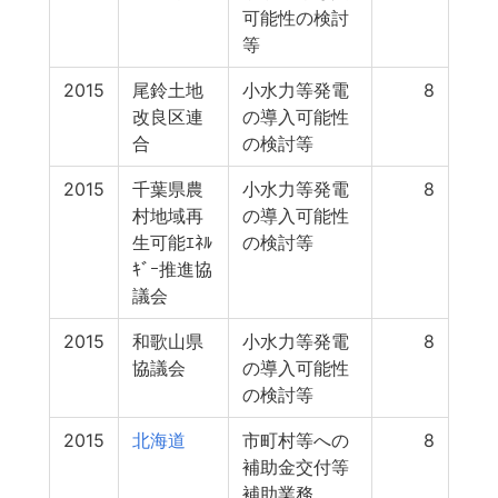
可能性の検討
等
2015
尾鈴土地
小水力等発電
8
改良区連
の導入可能性
合
の検討等
2015
千葉県農
小水力等発電
8
村地域再
の導入可能性
生可能ｴﾈﾙ
の検討等
ｷﾞｰ推進協
議会
2015
和歌山県
小水力等発電
8
協議会
の導入可能性
の検討等
2015
北海道
市町村等への
8
補助金交付等
補助業務