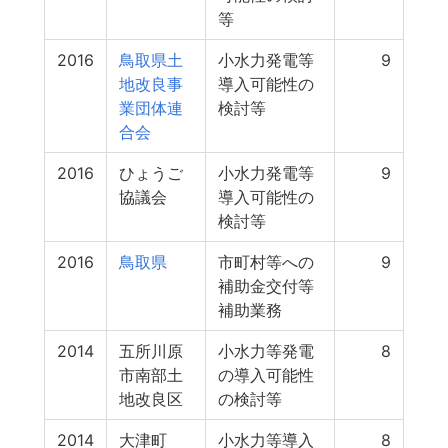
等
2016
鳥取県土
小水力発電等
9
地改良事
導入可能性の
業団体連
検討等
合会
2016
ひょうご
小水力発電等
9
協議会
導入可能性の
検討等
2016
鳥取県
市町村等への
9
補助金交付等
補助業務
2014
五所川原
小水力等発電
8
市南部土
の導入可能性
地改良区
の検討等
2014
大津町
小水力等導入
8