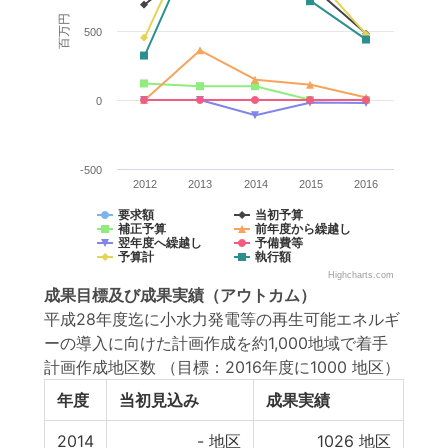
百万円
500
0
-500
2012
2013
2014
2015
2016
要求額
当初予算
補正予算
前年度から繰越し
翌年度へ繰越し
予備費等
予算計
執行額
Highcharts.com
成果目標
及び
成果実績
（アウトカム）
平成28年度迄に小水力発電等の再生可能エネルギ
ーの導入に向けた計画作成を約1,000地域で着手
計画作成地区数
（目標：2016年度に1000 地区）
年度
当初見込み
成果実績
2014
-
地区
1026
地区