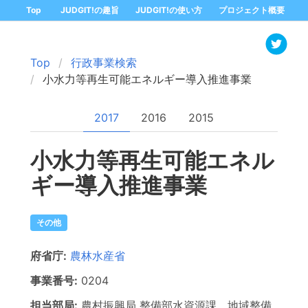
Top
JUDGIT!の趣旨
JUDGIT!の使い方
プロジェクト概要
Top
行政事業検索
小水力等再生可能エネルギー導入推進事業
2017
2016
2015
小水力等再生可能エネル
ギー導入推進事業
その他
府省庁:
農林水産省
事業番号:
0204
担当部局:
農村振興局
整備部水資源課、地域整備