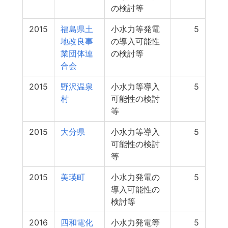
の検討等
2015
福島県土
小水力等発電
5
地改良事
の導入可能性
業団体連
の検討等
合会
2015
野沢温泉
小水力等導入
5
村
可能性の検討
等
2015
大分県
小水力等導入
5
可能性の検討
等
2015
美瑛町
小水力発電の
5
導入可能性の
検討等
2016
四和電化
小水力発電等
5