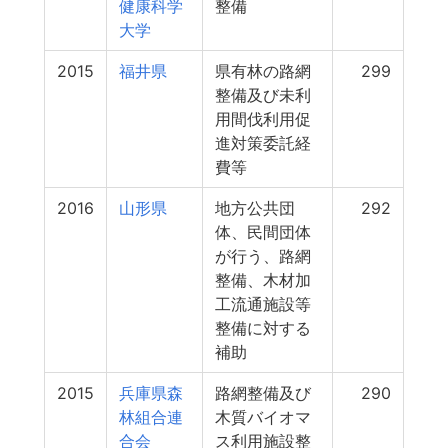
健康科学
整備
大学
2015
福井県
県有林の路網
299
整備及び未利
用間伐利用促
進対策委託経
費等
2016
山形県
地方公共団
292
体、民間団体
が行う、路網
整備、木材加
工流通施設等
整備に対する
補助
2015
兵庫県森
路網整備及び
290
林組合連
木質バイオマ
合会
ス利用施設整