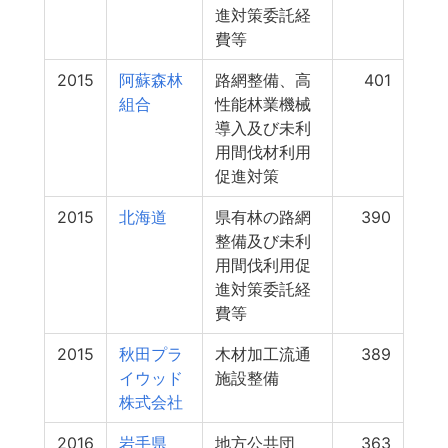
進対策委託経
費等
2015
阿蘇森林
路網整備、高
401
組合
性能林業機械
導入及び未利
用間伐材利用
促進対策
2015
北海道
県有林の路網
390
整備及び未利
用間伐利用促
進対策委託経
費等
2015
秋田プラ
木材加工流通
389
イウッド
施設整備
株式会社
2016
岩手県
地方公共団
363