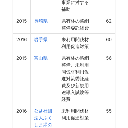
事業に対する
補助
2015
長崎県
県有林の路網
62
整備委託経費
2016
岩手県
未利用間伐材
60
利用促進対策
2015
富山県
県有林の路網
56
整備、未利用
間伐材利用促
進対策委託経
費及び新規用
途導入試験等
経費
2016
公益社団
未利用間伐材
55
法人ふく
利用促進対策
しま緑の