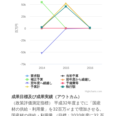
50k
25k
百万円
0
-25k
-50k
-75k
2014
2015
2016
要求額
当初予算
補正予算
前年度から繰越し
翌年度へ繰越し
予備費等
予算計
執行額
Highcharts.com
成果目標
及び
成果実績
（アウトカム）
（政策評価測定指標） 平成32年度までに「国産
材の供給・利用量」を32百万㎥まで増加させる。
国産材の供給・利用量
（目標：2020年度に32 百