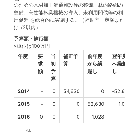
のための木材加工流通施設等の整備、林内路網の
整備、高性能林業機械の導入、未利用間伐等の利
用促進 を総合的に実施する。（補助率：定額また
は1/2以内）
予算額・執行額
※単位は100万円
年度
要
当
補正予
前年度
翌年度
求
初
算
から繰
へ繰越
額
予
越し
し
算
2014
-
0
54,630
0
-52,630
2015
-
0
0
52,630
-1,028
2016
0
0
0
1,028
0
75k