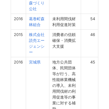
森づくり
公社
2016
葛巻町森
未利用間伐材
54
林組合
利用促進対策
2015
株式会社
消費者の信頼
46
読売エー
確保・消費拡
ジェンシ
大支援
ー
2016
宮城県
地方公共団
45
体、民間団体
等が行う、高
性能林業機械
の導入、未利
用間伐材の利
用促進等の事
業に対する補
助