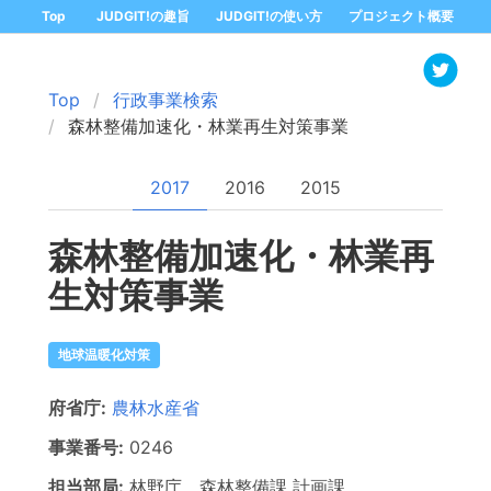
Top
JUDGIT!の趣旨
JUDGIT!の使い方
プロジェクト概要
Top
行政事業検索
森林整備加速化・林業再生対策事業
2017
2016
2015
森林整備加速化・林業再
生対策事業
地球温暖化対策
府省庁:
農林水産省
事業番号:
0246
担当部局:
林野庁 森林整備課
計画課