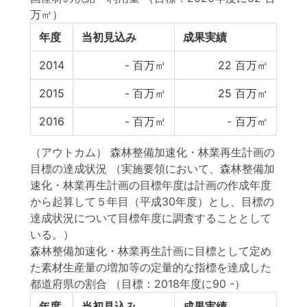
万㎥）
年度
当初見込み
成果実績
2014
-
百万㎥
22
百万㎥
2015
-
百万㎥
25
百万㎥
2016
-
百万㎥
-
百万㎥
（アウトカム） 森林整備加速化・林業再生計画の
目標の達成状況 （実施要領において、森林整備加
速化・林業再生計画の目標年度は計画の作成年度
から起算して５年目（平成30年度）とし、目標の
達成状況について目標年度に調査することとして
いる。）
森林整備加速化・林業再生計画に目標として定め
た素材生産量の増加等の定量的な指標を達成した
都道府県の割合
（目標：2018年度に90 -）
年度
当初見込み
成果実績