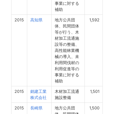
事業に対する
補助
2015
高知県
地方公共団
1,592
体、民間団体
等が行う、木
材加工流通施
設等の整備、
高性能林業機
械の導入、未
利用間伐材の
利用促進等の
事業に対する
補助
2015
銘建工業
木材加工流通
1,501
株式会社
施設整備
2015
長崎県
地方公共団
1,500