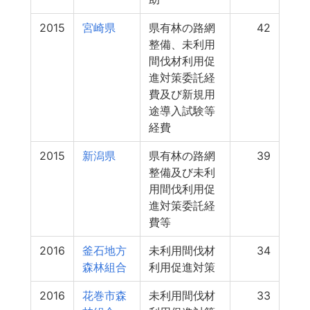
2015
宮崎県
県有林の路網
42
整備、未利用
間伐材利用促
進対策委託経
費及び新規用
途導入試験等
経費
2015
新潟県
県有林の路網
39
整備及び未利
用間伐利用促
進対策委託経
費等
2016
釜石地方
未利用間伐材
34
森林組合
利用促進対策
2016
花巻市森
未利用間伐材
33