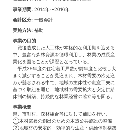
事業期間:
2014年
〜
2016年
会計区分:
一般会計
実施方法:
補助
事業の目的
戦後造成した人工林が本格的な利用期を迎える
中、豊富な森林資源を循環利用し、林業の成長産
業化を図ることが課題となっている。
平成26年度の住宅着工戸数が前年度と比較し大
きく減少することが見込まれ、木材需要の冷え込
みが懸念される中で、地域の主体性や創意工夫に
基づく取組を通じ、地域材の需要拡大と安定供給
体制の構築、持続的な林業経営の確立等を図る。
事業概要
県、市町村、森林組合等に対して補助を行い、
①木材需要の創出のための木造公共施設の整備
②地域材の安定的・効率的な生産・供給体制構築