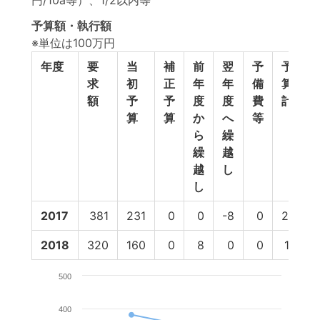
円/10a等）、1/2以内等
予算額・執行額
※単位は100万円
年度
要
当
補
前
翌
予
予
求
初
正
年
年
備
算
額
予
予
度
度
費
計
算
算
か
へ
等
ら
繰
繰
越
越
し
し
2017
381
231
0
0
-8
0
223
2018
320
160
0
8
0
0
167
500
400