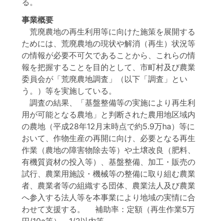
る。
事業概要
荒廃農地の再生利用等に向けた施策を展開する
ためには、荒廃農地の現状や解消（再生）状況等
の情報が必要不可欠であることから、これらの情
報を把握することを目的として、市町村及び農業
委員会が「荒廃農地調査」（以下「調査」とい
う。）等を実施している。
調査の結果、「基盤整備等の実施により再生利
用が可能となる農地」と判断された農用地区域内
の農地（平成28年12月末時点で約5.9万ha）等に
おいて、作物生産の再開に向け、必要となる再生
作業（農地の障害物除去等）や土壌改良（肥料、
有機質資材の投入等）、基盤整備、加工・販売の
試行、農業用施設・機械等の整備に取り組む農業
者、農業者等の組織する団体、農業法人及び農業
へ参入する法人等を本事業により地域の実情に合
わせて支援する。 補助率：定額（再生作業5万