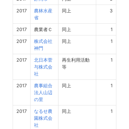
2017
農林水産
同上
3
省
2017
農業者Ｃ
同上
1
2017
株式会社
同上
1
神門
2017
北日本菅
再生利用活動
1
与株式会
等
社
2017
農事組合
同上
1
法人山辺
の里
2017
なるせ農
同上
1
園株式会
社