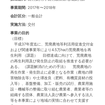
事業期間:
2017年
〜
2018年
会計区分:
一般会計
実施方法:
交付
事業の目的
（目標）
平成37年度迄に、荒廃農地等利活用促進交付金
および関連事業等により4.5万haの荒廃農地を再
生利用 （課題） 目標達成に向けて、荒廃農地
の再生利用及び発生防止の取組を推進する必要が
ある。 （課題解消のための手法） 荒廃農地の
再生作業・発生防止に必要となる作業（農地の障
害物除去等）や土壌改良（肥料、有機質資材の投
入等）、基盤整備、加工・販売の試行、農業用施
設・機械等の整備に取り組む農業者、農業者等の
組織する団体、農業法人及び農業へ参入する法人
等を本事業により地域の実情に合わせて支援す