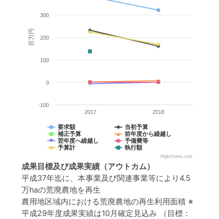
300
百万円
200
100
0
-100
2017
2018
要求額
当初予算
補正予算
前年度から繰越し
翌年度へ繰越し
予備費等
予算計
執行額
Highcharts.com
成果目標
及び
成果実績
（アウトカム）
平成37年迄に、本事業及び関連事業等により4.5
万haの荒廃農地を再生
農用地区域内における荒廃農地の再生利用面積 ※
平成29年度成果実績は10月確定見込み
（目標：