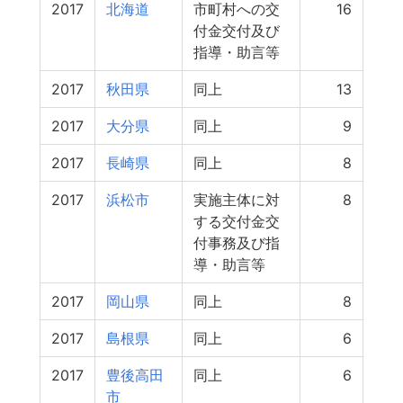
2017
北海道
市町村への交
16
付金交付及び
指導・助言等
2017
秋田県
同上
13
2017
大分県
同上
9
2017
長崎県
同上
8
2017
浜松市
実施主体に対
8
する交付金交
付事務及び指
導・助言等
2017
岡山県
同上
8
2017
島根県
同上
6
2017
豊後高田
同上
6
市