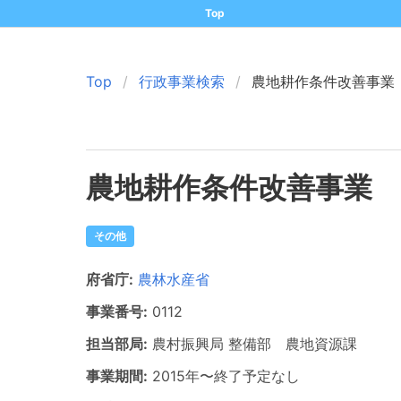
Top
Top
行政事業検索
農地耕作条件改善事業
農地耕作条件改善事業
その他
府省庁:
農林水産省
事業番号:
0112
担当部局:
農村振興局
整備部 農地資源課
事業期間:
2015年
〜
終了予定なし