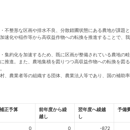
・不整形な区画や排水不良、分散錯圃状態にある農地が課題と
加速化や稲作等から高収益作物への転換を推進することで、我
・集約化を加速するため、既に区画が整備されている農地の畦
に推進。また、農地集積を図りつつ高収益作物への転換を図る
。
、農業者等の組織する団体、農業法人等であり、国の補助率は
補正予算
前年度から繰
翌年度へ繰越
予備
越し
し
0
0
-872