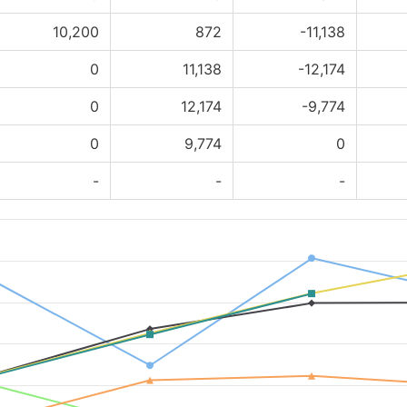
10,200
872
-11,138
0
11,138
-12,174
0
12,174
-9,774
0
9,774
0
-
-
-