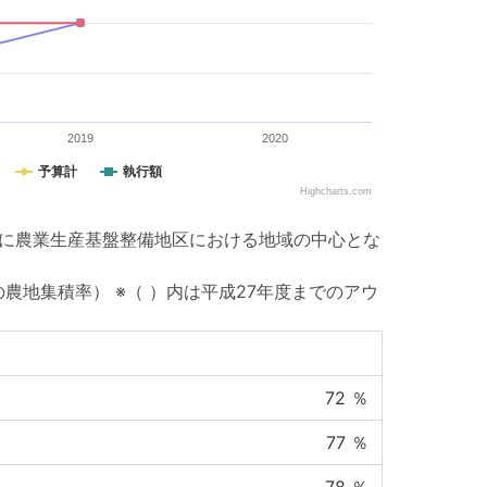
2019
2020
予算計
執行額
Highcharts.com
でに農業生産基盤整備地区における地域の中心とな
地集積率） ※（ ）内は平成27年度までのアウ
72
％
77
％