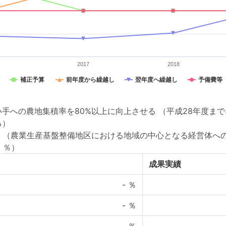
2017
2018
補正予算
前年度から繰越し
翌年度へ繰越し
予備費等
い手への農地集積率を80%以上に向上させる （平成28年度ま
る）
 （農業生産基盤整備地区における地域の中心となる経営体への農
 ％）
成果実績
-
％
-
％