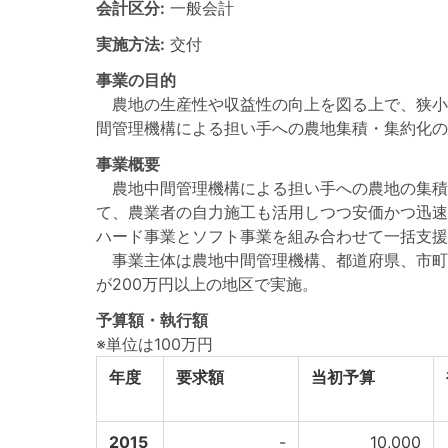
会計区分:
一般会計
実施方法:
交付
事業の目的
農地の生産性や収益性の向上を図る上で、狭小
間管理機構による担い手への農地集積・集約化の
事業概要
農地中間管理機構による担い手への農地の集積
て、農業者の自力施工も活用しつつ安価かつ迅速
ハード事業とソフト事業を組み合わせて一括支援
事業主体は農地中間管理機構、都道府県、市町村
が200万円以上の地区で実施。
予算額・執行額
※単位は100万円
年度
要求額
当初予算
2015
-
10,000