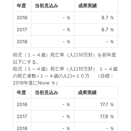
年度
当初見込み
成果実績
2016
-
％
8.7
％
2017
-
％
8.7
％
2018
-
％
-
％
幼児（１～４歳）死亡率（人口10万対）を前年度
以下にする。
幼児（１～４歳）死亡率（人口10万対） １～４歳
の死亡者数÷１～４歳の人口×１０万
（目標：
2019年度にNone ％）
年度
当初見込み
成果実績
2016
-
％
17.7
％
2017
-
％
17.8
％
2018
-
％
-
％