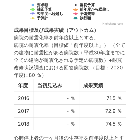
要求額
当初予算
補正予算
前年度から繰越し
翌年度へ繰越し
予備費等
予算計
執行額
Highcharts.com
成果目標
及び
成果実績
（アウトカム）
病院の耐震化率を前年度以上とする。
病院の耐震化率（目標値「前年度以上」） （全て
の建物に耐震性がある病院数＋平成30年度までに
全ての建物が耐震化される予定の病院数）÷耐震
改修状況調査における回答病院数
（目標：2020
年度に80 ％）
年度
当初見込み
成果実績
2016
-
％
71.5
％
2017
-
％
72.9
％
2018
-
％
74.5
％
心肺停止者の一ヶ月後の生存率を前年度以上とす