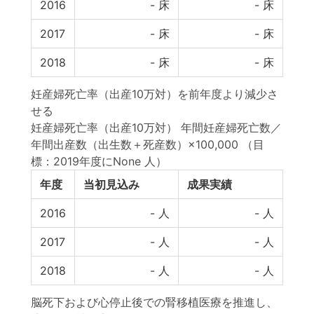
2016
-
床
-
床
2017
-
床
-
床
2018
-
床
-
床
妊産婦死亡率（出産10万対）を前年度より減少さ
せる
妊産婦死亡率（出産10万対） 年間妊産婦死亡数／
年間出産数（出生数＋死産数）×100,000
（目
標：2019年度にNone 人）
年度
当初見込み
成果実績
2016
-
人
-
人
2017
-
人
-
人
2018
-
人
-
人
脳死下および心停止後での腎移植医療を推進し、