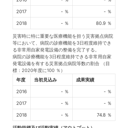
2017
-
％
-
％
2018
-
％
80.9
％
災害時に特に重要な医療機能を担う災害拠点病院
等において、病院の診療機能を3日程度維持でき
る非常用自家発電設備の整備を完了する。
病院の診療機能を3日程度維持できる非常用自家
発電設備を有する災害拠点病院等数の割合
（目
標：2020年度に100 ％）
年度
当初見込み
成果実績
2016
-
％
-
％
2017
-
％
-
％
2018
-
％
74.8
％
活動指標
及び
活動実績
（アウトプット）