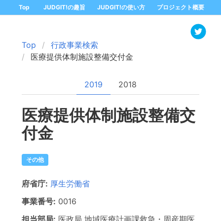
Top
JUDGIT!の趣旨
JUDGIT!の使い方
プロジェクト概要
Top
行政事業検索
医療提供体制施設整備交付金
2019
2018
医療提供体制施設整備交
付金
その他
府省庁:
厚生労働省
事業番号:
0016
担当部局:
医政局
地域医療計画課救急・周産期医