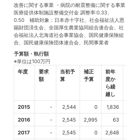
改善に関する事業 ・病院の耐震整備に関する事業
医療提供体制施設整備交付金 調整率:0.33、
0.50 補助対象：日本赤十字社、社会福祉法人恩
賜財団済生会、全国厚生農業協同組合連合会、社
会福祉法人北海道社会事業協会、国民健康保険組
合、国民健康保険団体連合会、民間事業者
予算額・執行額
※単位は100万円
年度
要求
当初予
補正
前年
翌年
額
算
予算
度か
へ繰
ら繰
し
越し
2015
-
2,544
0
1,836
-6
2016
-
2,545
2,995
63
-2,64
2017
-
2,545
0
2,648
-1