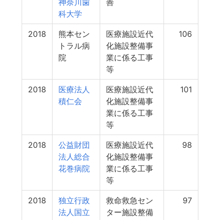
神奈川歯
善
科大学
2018
熊本セン
医療施設近代
106
トラル病
化施設整備事
院
業に係る工事
等
2018
医療法人
医療施設近代
101
積仁会
化施設整備事
業に係る工事
等
2018
公益財団
医療施設近代
98
法人総合
化施設整備事
花巻病院
業に係る工事
等
2018
独立行政
救命救急セン
97
法人国立
ター施設整備