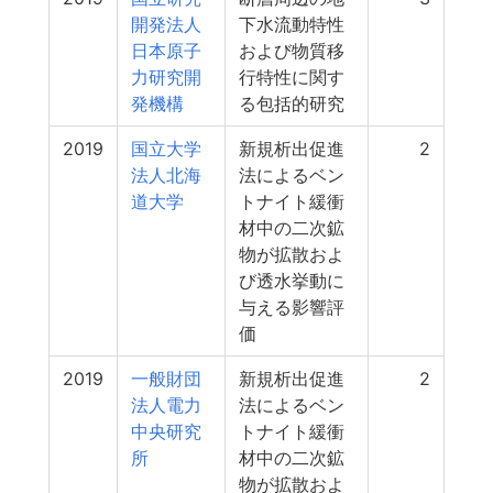
開発法人
下水流動特性
日本原子
および物質移
力研究開
行特性に関す
発機構
る包括的研究
2019
国立大学
新規析出促進
2
法人北海
法によるベン
道大学
トナイト緩衝
材中の二次鉱
物が拡散およ
び透水挙動に
与える影響評
価
2019
一般財団
新規析出促進
2
法人電力
法によるベン
中央研究
トナイト緩衝
所
材中の二次鉱
物が拡散およ