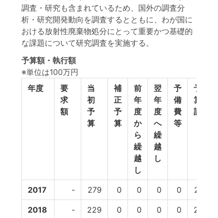
調査・研究も含まれているため、国外の調査分
析・研究開発動向を調査するとともに、わが国に
おける放射性廃棄物処分にとって重要かつ基礎的
な課題について研究調査を実施する。
予算額・執行額
※単位は100万円
年度
要
当
補
前
翌
予
予
求
初
正
年
年
備
算
額
予
予
度
度
費
計
算
算
か
へ
等
ら
繰
繰
越
越
し
し
2017
-
279
0
0
0
0
279
2018
-
229
0
0
0
0
229