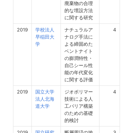
廃棄物の合理
的な埋設方法
に関する研究
2019
学校法人
ナチュラルア
4
早稲田大
ナログ手法に
学
よる締固めた
ベントナイト
の膨潤特性・
自己シール性
能の年代変化
に関する評価
2019
国立大学
ジオポリマー
4
法人北海
技術による人
道大学
工バリア構築
のための基礎
的検討
2019
国立研究
断層周辺の地
3