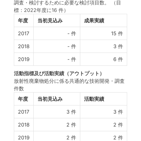
調査・検討するために必要な検討項目数。
（目
標：2022年度に16 件）
年度
当初見込み
成果実績
2017
-
件
15
件
2018
-
件
3
件
2019
-
件
6
件
活動指標
及び
活動実績
（アウトプット）
放射性廃棄物処分に係る共通的な技術開発・調査
件数
年度
当初見込み
活動実績
2017
3
件
3
件
2018
2
件
2
件
2019
2
件
2
件