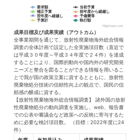
要求額
当初予算
補正予算
前年度から繰越し
翌年度へ繰越し
予備費等
予算計
執行額
Highcharts.com
成果目標
及び
成果実績
（アウトカム）
全事業期間を通じて、放射性廃棄物海外総合情報
調査の全体計画で設定した全実施項目数（直近で
は平成３０年度～平成３４年度で２４件）を達成
することにより、国際的動向や国内外の研究開発
ニーズと整合を図ることができる情報を用いるこ
とで我が国の政策立案に資するとともに、放射性
廃棄物処分技術の信頼性向上の観点で、国民の信
頼感の醸成に資する。
【放射性廃棄物海外総合情報調査】 諸外国の放射
性廃棄物処分の動向調査を実施し、web、報告書
での公表や審議会など政策への反映に寄与するた
めに必要な検討項目数。
（目標：2022年度に24
件）