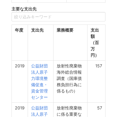
主要な支出先
年度
支出先
業務概要
支出
額
（百
万
円）
2019
公益財団
放射性廃棄物
157
法人原子
海外総合情報
力環境整
調査（国庫債
備促進・
務負担行為に
資金管理
係るもの）
センター
2019
公益財団
放射性廃棄物
57
法人原子
に係る重要な