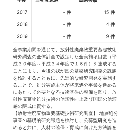
年度
当初見込み
成果実績
2017
-
件
15
件
2018
-
件
4
件
2019
-
件
9
件
全事業期間を通じて、放射性廃棄物重要基礎技術
研究調査の全体計画で設定した全実施項目数（平
成３０年度～平成３４年度で１６件）を達成する
ことにより、今後の我が国の基盤研究開発の課題
を検討するとともに、先進的な研究開発を実施す
ることで、処分実施主体が将来処分事業を進める
にあたって必要となる技術基盤の整備を図り、放
射性廃棄物処分技術の信頼性向上及び国民の信頼
感の醸成に資する。
【放射性廃棄物重要基礎技術研究調査】 地層処分
事業の基礎的研究課題を検討し、公募型研究を進
めると共に、人材の確保・育成に向けた方法論を