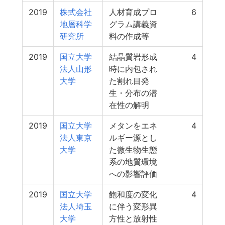
2019
株式会社
人材育成プロ
6
地層科学
グラム講義資
研究所
料の作成等
2019
国立大学
結晶質岩形成
4
法人山形
時に内包され
大学
た割れ目発
生・分布の潜
在性の解明
2019
国立大学
メタンをエネ
4
法人東京
ルギー源とし
大学
た微生物生態
系の地質環境
への影響評価
2019
国立大学
飽和度の変化
4
法人埼玉
に伴う変形異
大学
方性と放射性