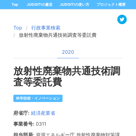
Top
JUDGIT!の趣旨
JUDGIT!の使い方
プロジェクト概要
Top
行政事業検索
放射性廃棄物共通技術調査等委託費
2020
放射性廃棄物共通技術調
査等委託費
科学技術・イノベーション
府省庁:
経済産業省
事業番号:
0311
担当部局:
資源エネルギー庁
放射性廃棄物対策課