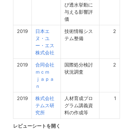
び透水挙動に
与える影響評
価
2019
日本エ
技術情報シス
2
ヌ・ユ
テム整備
ー・エス
株式会社
2019
合同会社
国際処分検討
2
ｍｃｍ
状況調査
ｊａｐａ
ｎ
2019
株式会社
人材育成プロ
1
テムス研
グラム講義資
究所
料の作成等
レビューシートを開く