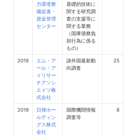
力環境整
基礎的技術に
備促進・
関する研究調
資金管理
査の支援等に
センター
関する業務
（国庫債務負
担行為に係る
もの）
2019
エム・ア
諸外国最新動
25
ール・ア
向調査
イリサー
チアソシ
エイツ株
式会社
2019
日揮ホー
国際機関情報
8
ルディン
調査等
グス株式
会社