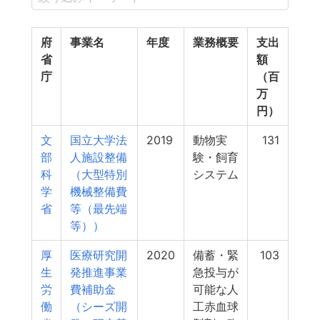
府
事業名
年度
業務概要
支出
省
額
庁
（百
万
円）
文
国立大学法
2019
動物実
131
部
人施設整備
験・飼育
科
（大型特別
システム
学
機械整備費
省
等（最先端
等））
厚
医療研究開
2020
備蓄・緊
103
生
発推進事業
急投与が
労
費補助金
可能な人
働
（シーズ開
工赤血球