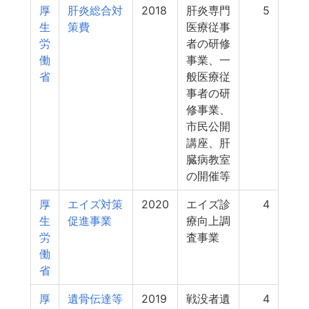
厚
肝炎総合対
2018
肝炎専門
5
生
策費
医療従事
労
者の研修
働
事業、一
省
般医療従
事者の研
修事業、
市民公開
講座、肝
臓病教室
の開催等
厚
エイズ対策
2020
エイズ診
4
生
促進事業
療向上調
労
査事業
働
省
厚
遺骨伝達等
2019
戦没者遺
4