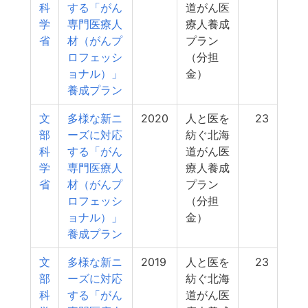
科
する「がん
道がん医
学
専門医療人
療人養成
省
材（がんプ
プラン
ロフェッシ
（分担
ョナル）」
金）
養成プラン
文
多様な新ニ
2020
人と医を
23
部
ーズに対応
紡ぐ北海
科
する「がん
道がん医
学
専門医療人
療人養成
省
材（がんプ
プラン
ロフェッシ
（分担
ョナル）」
金）
養成プラン
文
多様な新ニ
2019
人と医を
23
部
ーズに対応
紡ぐ北海
科
する「がん
道がん医