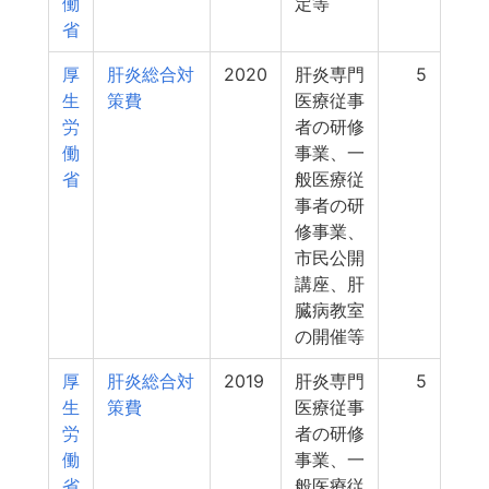
働
定等
省
厚
肝炎総合対
2020
肝炎専門
5
生
策費
医療従事
労
者の研修
働
事業、一
省
般医療従
事者の研
修事業、
市民公開
講座、肝
臓病教室
の開催等
厚
肝炎総合対
2019
肝炎専門
5
生
策費
医療従事
労
者の研修
働
事業、一
省
般医療従