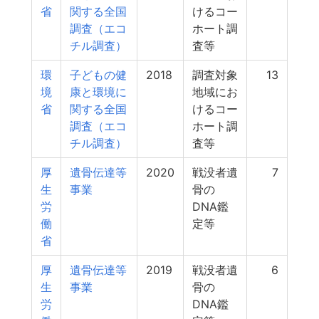
省
関する全国
けるコー
調査（エコ
ホート調
チル調査）
査等
環
子どもの健
2018
調査対象
13
境
康と環境に
地域にお
省
関する全国
けるコー
調査（エコ
ホート調
チル調査）
査等
厚
遺骨伝達等
2020
戦没者遺
7
生
事業
骨の
労
DNA鑑
働
定等
省
厚
遺骨伝達等
2019
戦没者遺
6
生
事業
骨の
労
DNA鑑