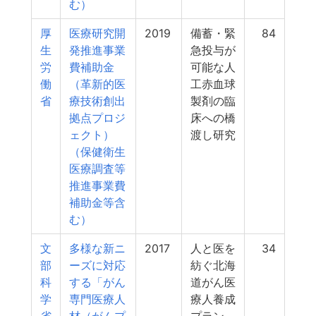
む）
厚
医療研究開
2019
備蓄・緊
84
生
発推進事業
急投与が
労
費補助金
可能な人
働
（革新的医
工赤血球
省
療技術創出
製剤の臨
拠点プロジ
床への橋
ェクト）
渡し研究
（保健衛生
医療調査等
推進事業費
補助金等含
む）
文
多様な新ニ
2017
人と医を
34
部
ーズに対応
紡ぐ北海
科
する「がん
道がん医
学
専門医療人
療人養成