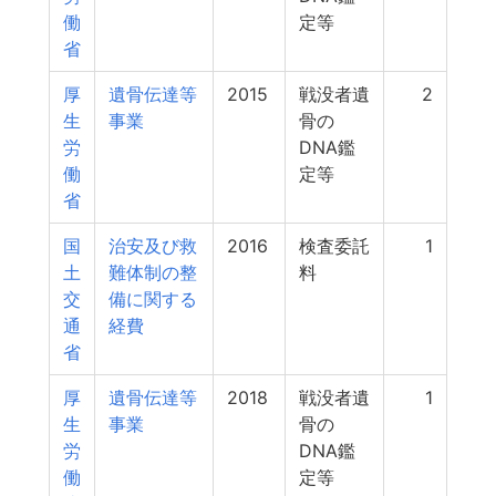
働
定等
省
厚
遺骨伝達等
2015
戦没者遺
2
生
事業
骨の
労
DNA鑑
働
定等
省
国
治安及び救
2016
検査委託
1
土
難体制の整
料
交
備に関する
通
経費
省
厚
遺骨伝達等
2018
戦没者遺
1
生
事業
骨の
労
DNA鑑
働
定等