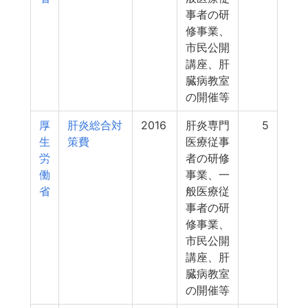
事者の研
修事業、
市民公開
講座、肝
臓病教室
の開催等
厚
肝炎総合対
2016
肝炎専門
5
生
策費
医療従事
労
者の研修
働
事業、一
省
般医療従
事者の研
修事業、
市民公開
講座、肝
臓病教室
の開催等