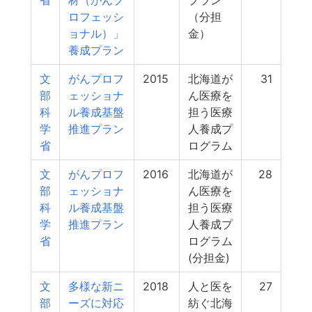
省
材（がんプ
プラン
ロフェッシ
（分担
ョナル）」
金）
養成プラン
文
がんプロフ
2015
北海道が
31
部
ェッショナ
ん医療を
科
ル養成基盤
担う医療
学
推進プラン
人養成プ
省
ログラム
文
がんプロフ
2016
北海道が
28
部
ェッショナ
ん医療を
科
ル養成基盤
担う医療
学
推進プラン
人養成プ
省
ログラム
(分担金)
文
多様な新ニ
2018
人と医を
27
部
ーズに対応
紡ぐ北海