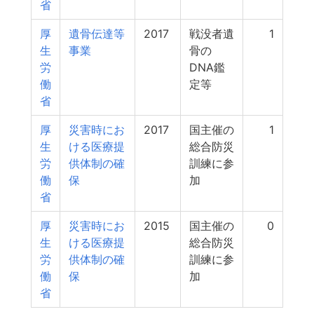
省
厚
遺骨伝達等
2017
戦没者遺
1
生
事業
骨の
労
DNA鑑
働
定等
省
厚
災害時にお
2017
国主催の
1
生
ける医療提
総合防災
労
供体制の確
訓練に参
働
保
加
省
厚
災害時にお
2015
国主催の
0
生
ける医療提
総合防災
労
供体制の確
訓練に参
働
保
加
省