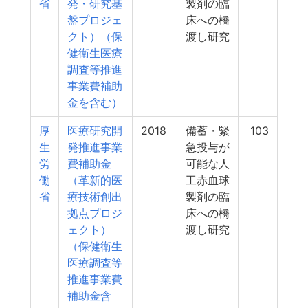
省
発・研究基
製剤の臨
盤プロジェ
床への橋
クト）（保
渡し研究
健衛生医療
調査等推進
事業費補助
金を含む）
厚
医療研究開
2018
備蓄・緊
103
生
発推進事業
急投与が
労
費補助金
可能な人
働
（革新的医
工赤血球
省
療技術創出
製剤の臨
拠点プロジ
床への橋
ェクト）
渡し研究
（保健衛生
医療調査等
推進事業費
補助金含