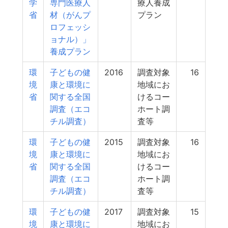
学
専門医療人
療人養成
省
材（がんプ
プラン
ロフェッシ
ョナル）」
養成プラン
環
子どもの健
2016
調査対象
16
境
康と環境に
地域にお
省
関する全国
けるコー
調査（エコ
ホート調
チル調査）
査等
環
子どもの健
2015
調査対象
16
境
康と環境に
地域にお
省
関する全国
けるコー
調査（エコ
ホート調
チル調査）
査等
環
子どもの健
2017
調査対象
15
境
康と環境に
地域にお