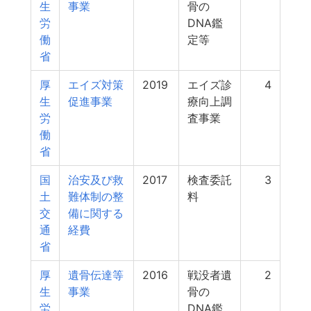
生
事業
骨の
労
DNA鑑
働
定等
省
厚
エイズ対策
2019
エイズ診
4
生
促進事業
療向上調
労
査事業
働
省
国
治安及び救
2017
検査委託
3
土
難体制の整
料
交
備に関する
通
経費
省
厚
遺骨伝達等
2016
戦没者遺
2
生
事業
骨の
労
DNA鑑