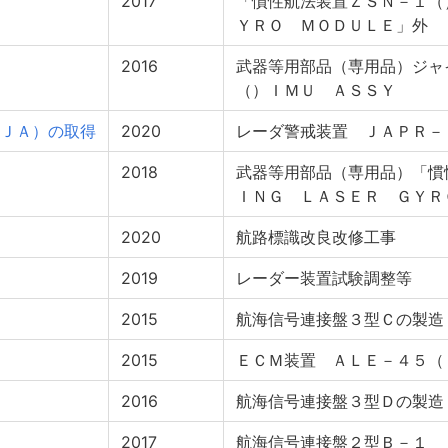
2017
「慣性航法装置ＺＳＮ－１（
ＹＲＯ ＭＯＤＵＬＥ」外
2016
武器等用部品（専用品）ジャ
（）ＩＭＵ ＡＳＳＹ
ＪＡ）の取得
2020
レーダ警戒装置 ＪＡＰＲ－
2018
武器等用部品（専用品）「慣
ＩＮＧ ＬＡＳＥＲ ＧＹＲ
2020
航路標識改良改修工事
2019
レーダー装置試験調整等
2015
航海信号連接盤３型Ｃの製造
2015
ＥＣＭ装置 ＡＬＥ－４５（
2016
航海信号連接盤３型Ｄの製造
2017
航海信号連接盤２型Ｂ－１