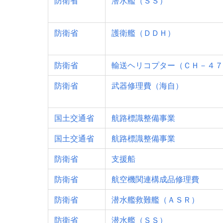
防衛省
潜水艦（ＳＳ）
防衛省
護衛艦（ＤＤＨ）
防衛省
輸送ヘリコプター（ＣＨ－４７
防衛省
武器修理費（海自）
国土交通省
航路標識整備事業
国土交通省
航路標識整備事業
防衛省
支援船
防衛省
航空機関連構成品修理費
防衛省
潜水艦救難艦（ＡＳＲ）
防衛省
潜水艦（ＳＳ）