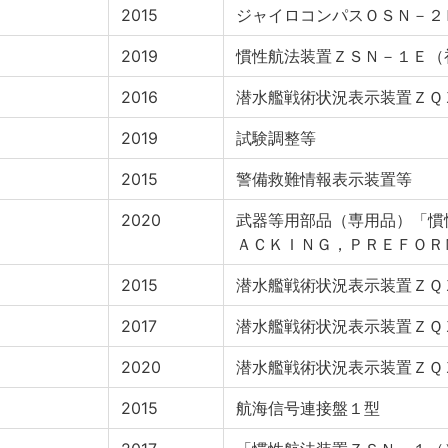
2015
ジャイロコンパスＯＳＮ－２
2019
慣性航法装置ＺＳＮ－１Ｅ（
2016
潜水艦戦術状況表示装置ＺＱ
2019
試験調整等
2015
警備救難情報表示装置等
2020
武器等用部品（専用品）「慣
ＡＣＫＩＮＧ，ＰＲＥＦＯＲ
2015
潜水艦戦術状況表示装置ＺＱ
2017
潜水艦戦術状況表示装置ＺＱ
2020
潜水艦戦術状況表示装置ＺＱ
2015
航海信号連接盤１型