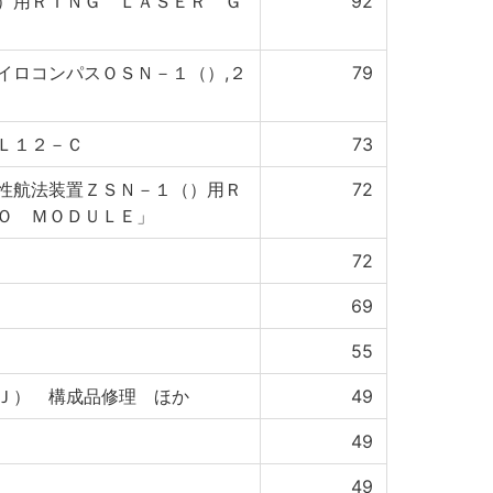
）用ＲＩＮＧ ＬＡＳＥＲ Ｇ
92
イロコンパスＯＳＮ－１（）,２
79
Ｌ１２－Ｃ
73
性航法装置ＺＳＮ－１（）用Ｒ
72
Ｏ ＭＯＤＵＬＥ」
72
69
55
Ｊ） 構成品修理 ほか
49
49
49