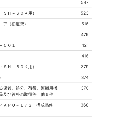
547
・ＳＨ－６０Ｋ用）
523
エア（初度費）
516
479
－５０１
421
416
・ＳＨ－６０Ｋ用）
379
）
374
る保管、処分、荷役、運搬用機
370
品及び役務の取得等 他６件
／ＡＰＱ－１７２ 構成品修
368