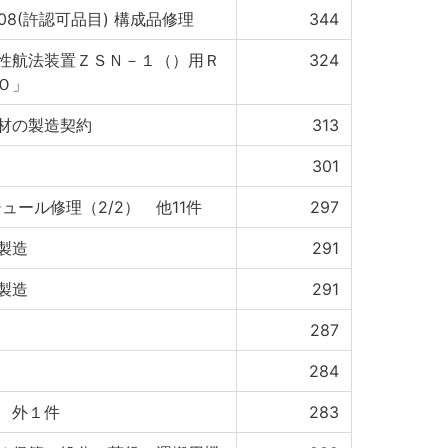
108(許認可品目) 構成品修理
344
性航法装置ＺＳＮ－１（）用Ｒ
324
Ｏ」
材の製造契約
313
301
ジュール修理（2/2） 他11件
297
製造
291
製造
291
287
284
 外１件
283