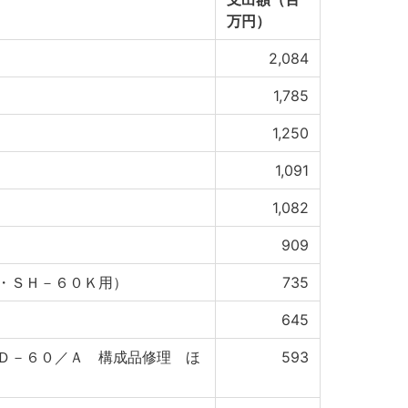
万円）
2,084
1,785
1,250
1,091
1,082
909
・ＳＨ－６０Ｋ用）
735
645
Ｄ－６０／Ａ 構成品修理 ほ
593