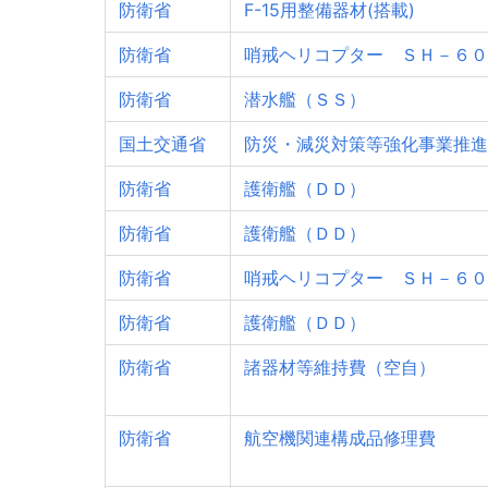
防衛省
F-15用整備器材(搭載)
防衛省
哨戒ヘリコプター ＳＨ－６０
防衛省
潜水艦（ＳＳ）
国土交通省
防災・減災対策等強化事業推進
防衛省
護衛艦（ＤＤ）
防衛省
護衛艦（ＤＤ）
防衛省
哨戒ヘリコプター ＳＨ－６０
防衛省
護衛艦（ＤＤ）
防衛省
諸器材等維持費（空自）
防衛省
航空機関連構成品修理費