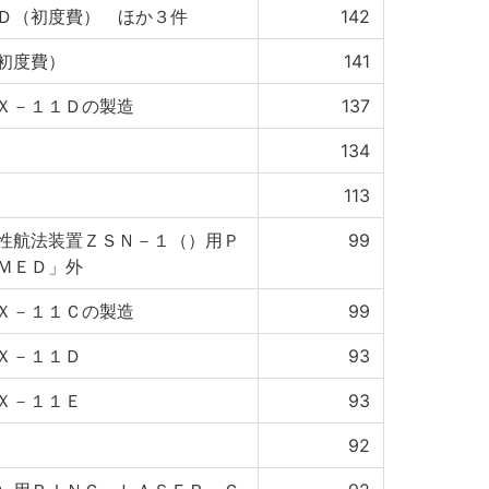
Ｄ（初度費） ほか３件
142
初度費）
141
Ｘ－１１Ｄの製造
137
134
113
性航法装置ＺＳＮ－１（）用Ｐ
99
ＭＥＤ」外
Ｘ－１１Ｃの製造
99
Ｘ－１１Ｄ
93
Ｘ－１１Ｅ
93
92