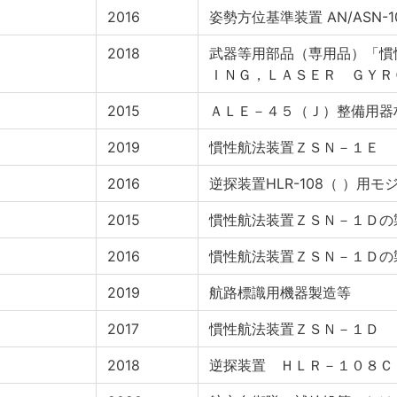
2016
姿勢方位基準装置 AN/ASN-
2018
武器等用部品（専用品）「慣
ＩＮＧ，ＬＡＳＥＲ ＧＹＲ
2015
ＡＬＥ－４５（Ｊ）整備用器
2019
慣性航法装置ＺＳＮ－１Ｅ
2016
逆探装置HLR-108（ ）用モ
2015
慣性航法装置ＺＳＮ－１Ｄの
2016
慣性航法装置ＺＳＮ－１Ｄの
2019
航路標識用機器製造等
2017
慣性航法装置ＺＳＮ－１Ｄ
2018
逆探装置 ＨＬＲ－１０８Ｃ