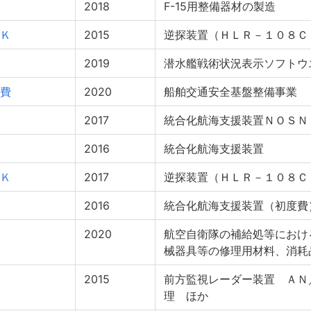
2018
F-15用整備器材の製造
Ｋ
2015
逆探装置（ＨＬＲ－１０８Ｃ
2019
潜水艦戦術状況表示ソフトウ
費
2020
船舶交通安全基盤整備事業
2017
統合化航海支援装置ＮＯＳＮ
2016
統合化航海支援装置
Ｋ
2017
逆探装置（ＨＬＲ－１０８Ｃ
2016
統合化航海支援装置（初度費
2020
航空自衛隊の補給処等におけ
械器具等の修理用材料、消耗
2015
前方監視レーダー装置 ＡＮ
理 ほか