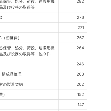
る保管、処分、荷役、運搬用機
282
品及び役務の取得等
Ｄ
276
271
-C（初度費）
267
る保管、処分、荷役、運搬用機
264
品及び役務の取得等 他９件
246
( ) 構成品修理
203
材の製造契約
202
費）
152
147