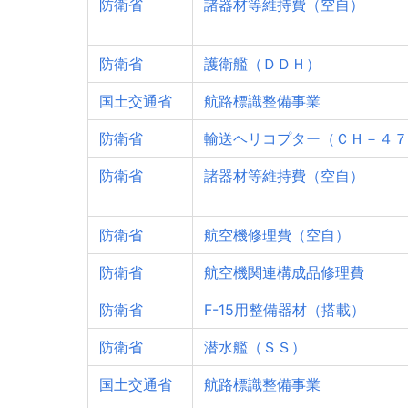
防衛省
諸器材等維持費（空自）
防衛省
護衛艦（ＤＤＨ）
国土交通省
航路標識整備事業
防衛省
輸送ヘリコプター（ＣＨ－４７
防衛省
諸器材等維持費（空自）
防衛省
航空機修理費（空自）
防衛省
航空機関連構成品修理費
防衛省
F-15用整備器材（搭載）
防衛省
潜水艦（ＳＳ）
国土交通省
航路標識整備事業