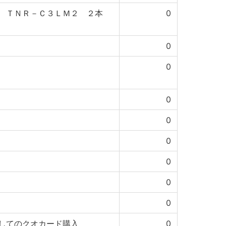
Ｉ ＴＮＲ－Ｃ３ＬＭ２ ２本
0
0
0
0
0
0
0
0
0
してのクオカード購入
0