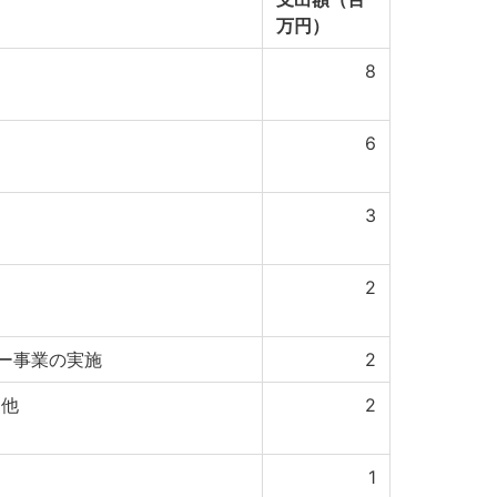
万円）
8
6
3
2
ー事業の実施
2
 他
2
1